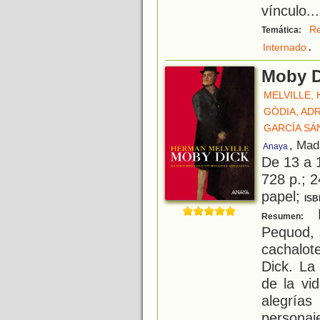
vínculo...
Re
Temática:
.
Internado
Moby D
MELVILLE,
GÒDIA, ADR
GARCÍA SÁ
, Mad
Anaya
De 13 a 
728 p.; 2
papel;
ISB
E
Resumen:
Pequod, 
cachalot
Dick. La
de la vi
alegría
persona