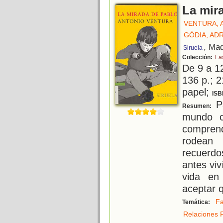
La mir
VENTURA, 
GÒDIA, ADR
, Mad
Siruela
Colección:
La
De 9 a 1
136 p.; 2
papel;
ISB
Pa
Resumen:
mundo c
compre
rodean 
recuerdo
antes vi
vida en
aceptar 
Fa
Temática:
Relaciones F