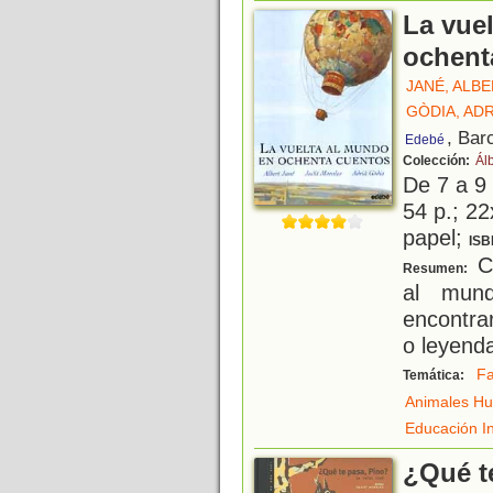
La vue
ochent
JANÉ, ALB
GÒDIA, ADR
, Bar
Edebé
Colección:
Ál
De 7 a 9
54 p.; 22
papel;
ISB
Co
Resumen:
al mun
encontra
o leyenda
Fa
Temática:
Animales H
Educación In
¿Qué t