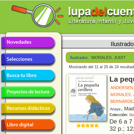
Ilustrad
Ilustrador:
MORALES, JUDIT
Mostrando del 11 al 20 de 24 resultad
La pequ
ANDERSEN,
MORALES, 
BERNÁRDEZ
, Mad
Anaya
Colección:
So
De 6 a 7
32 p.; 12