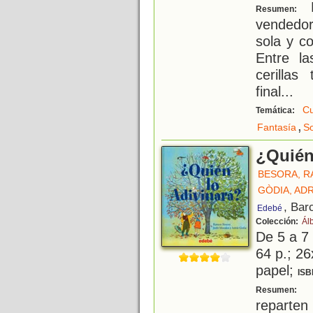
L
Resumen:
vendedor
sola y c
Entre l
cerillas
final...
Cu
Temática:
,
Fantasía
So
¿Quién
BESORA, 
GÒDIA, ADR
, Bar
Edebé
Colección:
Ál
De 5 a 7
64 p.; 26
papel;
ISB
C
Resumen:
reparten