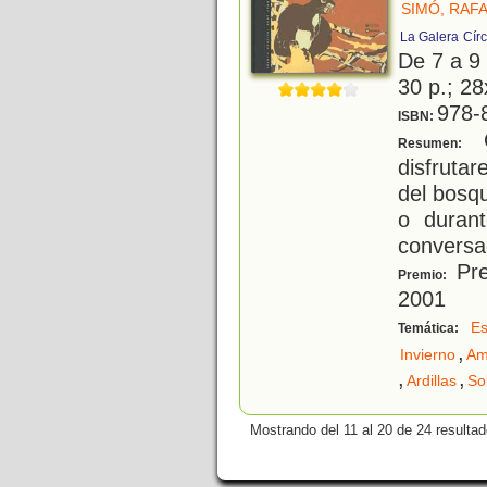
SIMÓ, RAF
La Galera
Cír
De 7 a 9
30 p.; 28
978-
ISBN:
C
Resumen:
disfruta
del bosqu
o durant
conversac
Pre
Premio:
2001
Es
Temática:
,
Invierno
Am
,
,
Ardillas
So
Mostrando del 11 al 20 de 24 resultad