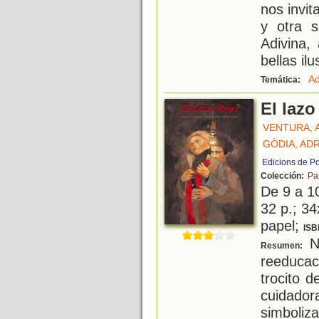
nos invit
y otra s
Adivina,
bellas il
Ad
Temática:
El lazo
VENTURA, 
GÒDIA, ADR
Edicions de P
Colección:
Pa
De 9 a 1
32 p.; 34
papel;
ISB
Na
Resumen:
reeducac
trocito 
cuidado
simbol