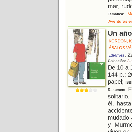
mar, rud
Ma
Temática:
Aventuras e
Un año
KORDON, K
ÁBALOS VÁ
, Z
Edelvives
Colección:
Al
De 10 a 
144 p.; 2
papel;
ISB
Fé
Resumen:
solitari
él, hast
accident
mudado a
y Murme
viven en 