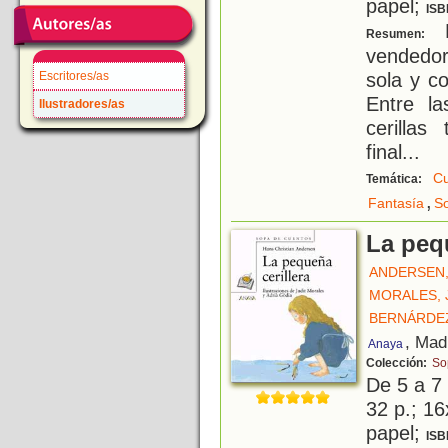
papel;
ISB
L
Resumen:
vendedor
sola y c
Escritores/as
Entre l
Ilustradores/as
cerillas
final...
Cu
Temática:
,
Fantasía
So
La pequ
ANDERSEN,
MORALES, 
BERNÁRDEZ
, Mad
Anaya
Colección:
So
De 5 a 7
32 p.; 16
papel;
ISB