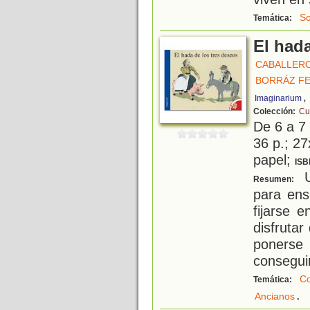
So
Temática:
El hada
CABALLERO
BORRÁZ F
,
Imaginarium
Colección:
Cu
De 6 a 7
36 p.; 27
papel;
ISB
U
Resumen:
para ens
fijarse 
disfrutar
ponerse
consegui
Co
Temática:
.
Ancianos