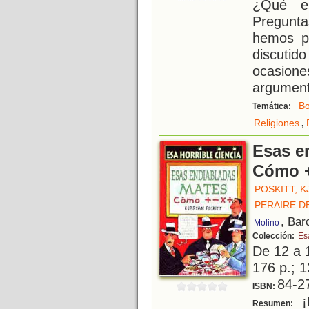
¿Qué es
Pregunt
hemos p
discutid
ocasion
argument
B
Temática:
,
Religiones
Esas e
Cómo +
POSKITT, 
PERAIRE D
, Bar
Molino
Colección:
Es
De 12 a 
176 p.; 1
84-2
ISBN:
¡
Resumen: