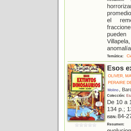
horroriz
promedio
el reme
fraccion
pueden 
Villape
anomalía
Ci
Temática:
Esos e
OLIVER, M
PERAIRE D
, Bar
Molino
Colección:
Es
De 10 a 
134 p.; 1
84-2
ISBN:
P
Resumen:
evolucio