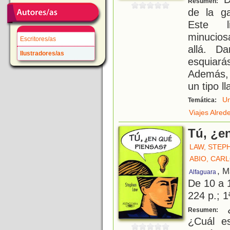
Resumen:
de la ga
Este li
minucios
Escritores/as
allá. D
Ilustradores/as
esquiar
Además, 
un tipo l
Un
Temática:
Viajes Alre
Tú, ¿e
LAW, STEP
ABIO, CAR
, M
Alfaguara
De 10 a 
224 p.; 1
¿
Resumen:
¿Cuál es