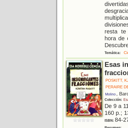
diverti
desgraci
multiplic
divisio
resta t
hora de 
Descubr
Ci
Temática:
Esas in
fracci
POSKITT, 
PERAIRE D
, Bar
Molino
Colección:
Es
De 9 a 1
160 p.; 1
84-2
ISBN:
¿
Resumen: