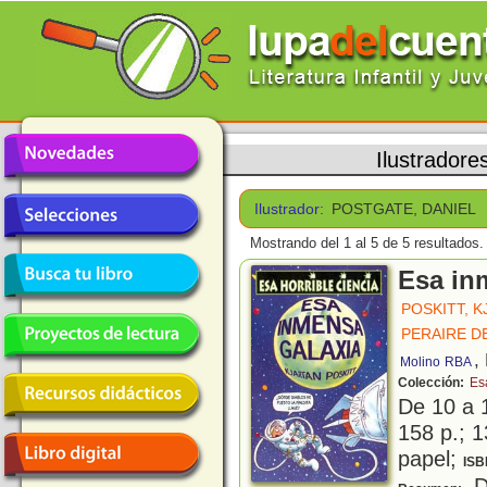
Ilustradore
Ilustrador:
POSTGATE, DANIEL
Mostrando del 1 al 5 de 5 resultados.
Esa in
POSKITT, 
PERAIRE D
,
Molino
RBA
Colección:
Es
De 10 a 
158 p.; 1
papel;
ISB
De