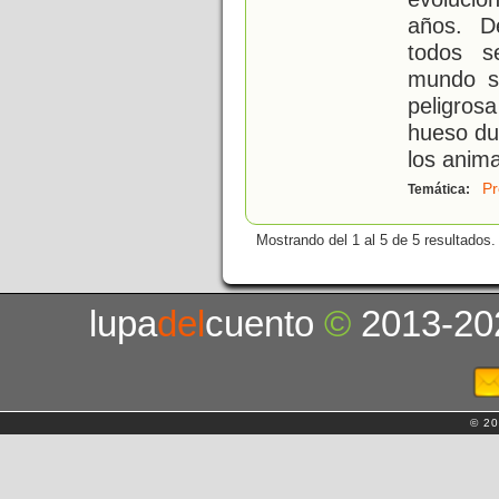
años. D
todos s
mundo se
peligro
hueso du
los anim
Pr
Temática:
Mostrando del 1 al 5 de 5 resultados.
lupa
del
cuento
©
2013-20
© 20