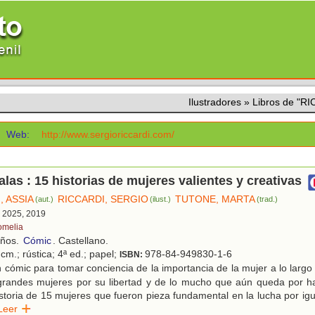
Ilustradores
»
Libros de "R
Web:
http://www.sergioriccardi.com/
las : 15 historias de mujeres valientes y creativas
, ASSIA
RICCARDI, SERGIO
TUTONE, MARTA
(aut.)
(ilust.)
(trad.)
, 2025, 2019
omelia
años.
Cómic
. Castellano.
cm.; rústica; 4ª ed.; papel;
978-84-949830-1-6
ISBN:
cómic para tomar conciencia de la importancia de la mujer a lo largo d
grandes mujeres por su libertad y de lo mucho que aún queda por ha
storia de 15 mujeres que fueron pieza fundamental en la lucha por igu
Leer