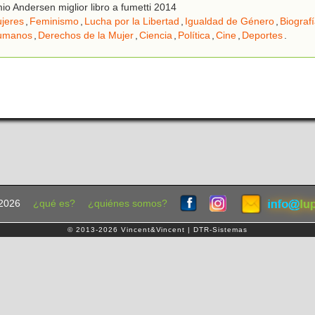
o Andersen miglior libro a fumetti 2014
jeres
,
Feminismo
,
Lucha por la Libertad
,
Igualdad de Género
,
Biograf
umanos
,
Derechos de la Mujer
,
Ciencia
,
Política
,
Cine
,
Deportes
.
2026
¿qué es?
¿quiénes somos?
© 2013-2026 Vincent&Vincent | DTR-Sistemas