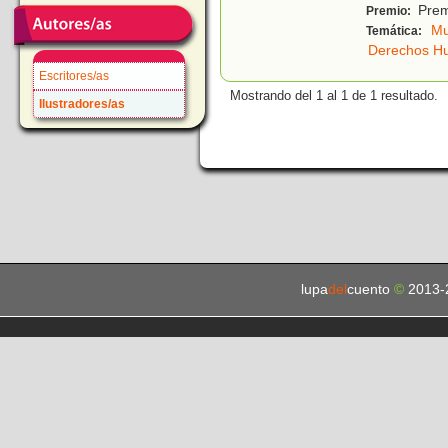
Premi
Premio:
Mu
Temática:
Derechos H
Escritores/as
Mostrando del 1 al 1 de 1 resultado.
Ilustradores/as
lupa
del
cuento
©
2013-