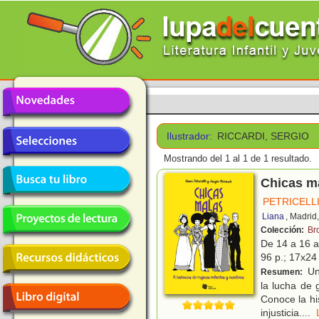
Ilustrador:
RICCARDI, SERGIO
Mostrando del 1 al 1 de 1 resultado.
Chicas ma
PETRICELLI
Liana
, Madrid
Colección:
Br
De 14 a 16 
96 p.; 17x24 
Un 
Resumen:
la lucha de 
Conoce la hi
injusticia.
...