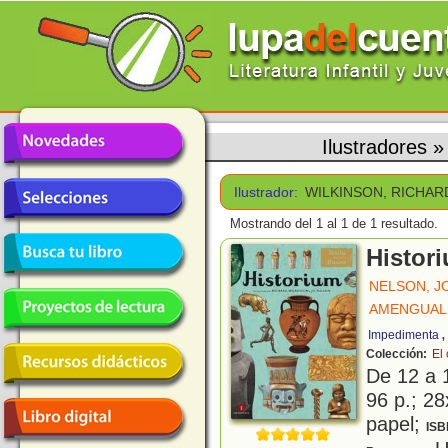
Ilustradores
Ilustrador:
WILKINSON, RICHAR
Mostrando del 1 al 1 de 1 resultado.
Histor
NELSON, J
AMENGUAL,
Impedimenta
Colección:
El
De 12 a 
96 p.; 28
papel;
ISB