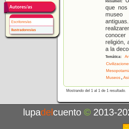
Un
Resumen:
que nos 
museo y
antigu
Escritores/as
realizar
Ilustradores/as
conocer 
religión,
a la deco
Ar
Temática:
Civilizacion
Mesopotami
,
Museos
As
Mostrando del 1 al 1 de 1 resultado.
lupa
del
cuento
©
2013-20