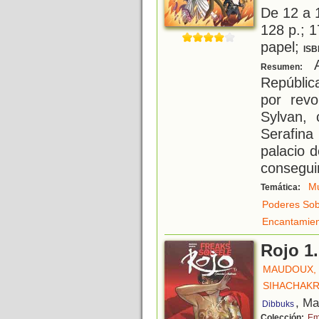
De 12 a 
128 p.; 1
papel;
ISB
A
Resumen:
Repúblic
por revo
Sylvan, 
Serafin
palacio 
conseguir
Mu
Temática:
Poderes Sob
Encantamie
Rojo 1
MAUDOUX,
SIHACHAKR
, Ma
Dibbuks
Colección:
Em