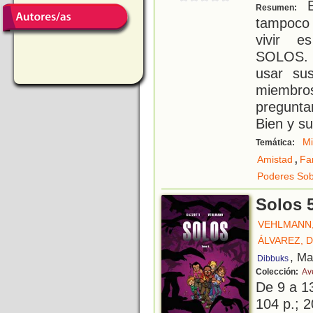
E
Resumen:
tampoco 
vivir es
SOLOS. 
usar su
miembr
pregunta
Bien y s
Mi
Temática:
,
Amistad
Fa
Poderes Sob
Solos 
VEHLMANN,
ÁLVAREZ, 
, Ma
Dibbuks
Colección:
Av
De 9 a 1
104 p.; 2