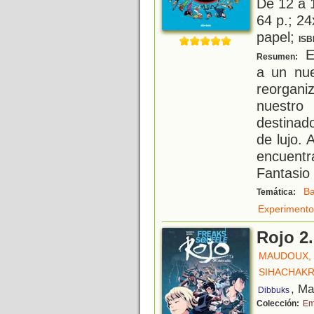
De 12 a 
64 p.; 24
papel;
ISB
El
Resumen:
a un nue
reorgani
nuestr
destinad
de lujo. 
encuent
Fantasio 
Ba
Temática:
Experimento
Rojo 2.
MAUDOUX,
SIHACHAKR
, Ma
Dibbuks
Colección:
Em