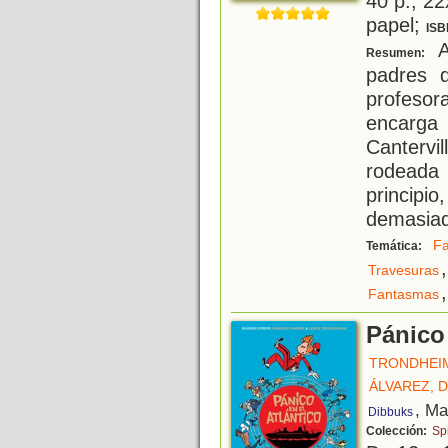
40 p.; 22
papel;
ISB
A
Resumen:
padres 
profeso
encarga
Cantervi
rodeada 
principi
demasiad
Fa
Temática:
,
Travesuras
,
Fantasmas
Pánico 
TRONDHEIM
ÁLVAREZ, 
, Ma
Dibbuks
Colección:
Sp