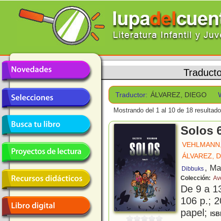
Traduct
Traductor:
ÁLVAREZ, DIEGO
Mostrando del 1 al 10 de 18 resultado
Solos 
VEHLMANN,
ÁLVAREZ, 
, Ma
Dibbuks
Colección:
Av
De 9 a 1
106 p.; 2
papel;
ISB