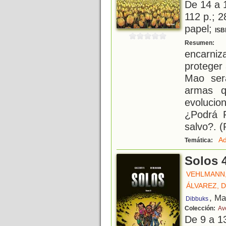
De 14 a 
112 p.; 2
papel;
ISB
C
Resumen:
encarni
proteger 
Mao ser
armas q
evoluci
¿Podrá 
salvo?. (
Ad
Temática:
Solos 
VEHLMANN,
ÁLVAREZ, 
, Ma
Dibbuks
Colección:
Av
De 9 a 1