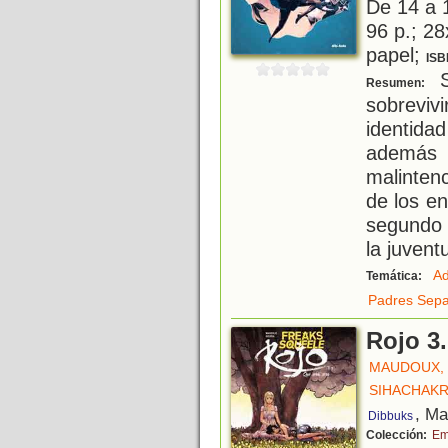
De 14 a 
96 p.; 28
papel;
ISB
Si
Resumen:
sobreviv
identid
además
malinten
de los e
segundo 
la juven
Ad
Temática:
Padres Sep
Rojo 3.
MAUDOUX,
SIHACHAKR
, Ma
Dibbuks
Colección:
Em