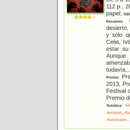
112 p.; 2
papel;
ISB
U
Resumen:
desierto
y sólo q
Celia, I
estar su
Aunque
amenzaba
todavía..
Pre
Premio:
2013, Pr
Festival
Premio d
Mi
Temática:
,
Amistad
An
.
Asesinatos