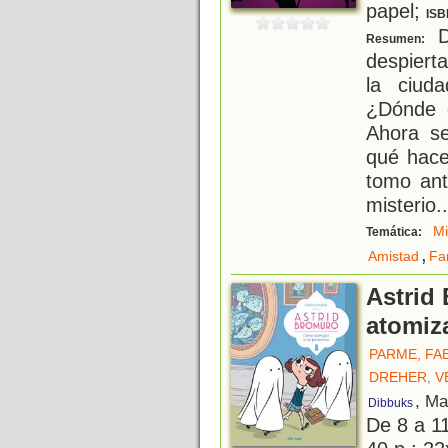
papel;
ISB
Do
Resumen:
despiert
la ciud
¿Dónde 
Ahora se
qué hacer
tomo ante
misterio
..
Mi
Temática:
,
Amistad
Fa
Astrid
atomiz
PARME, FA
DREHER, V
, Ma
Dibbuks
De 8 a 1