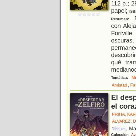
112 p.; 2
papel;
ISB
N
Resumen:
con Alej
Fortvill
oscura
permane
descubrir
qué tra
mediano
Mi
Temática:
,
Amistad
Fa
El desp
el cora
FRIHA, KAR
ÁLVAREZ, 
, Ma
Dibbuks
Colección:
Av