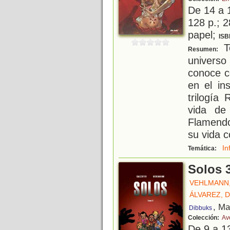
De 14 a 
128 p.; 2
papel;
ISB
T
Resumen:
univers
conoce c
en el in
trilogía
vida de
Flamendo
su vida 
In
Temática:
Solos 
VEHLMANN,
ÁLVAREZ, 
, Ma
Dibbuks
Colección:
Av
De 9 a 1