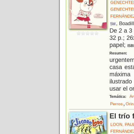
GENECHTEN
GENECHTEN
FERNÁNDE
, Boadil
SM
De 2 a 3
32 p.; 26
papel;
ISB
P
Resumen:
urgentem
casa est
máxima 
ilustrad
usar el or
An
Temática:
,
Perros
Orin
El trío 
LOON, PAU
FERNÁNDE