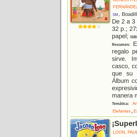
FERNÁNDE
, Boadil
SM
De 2 a 3
32 p.; 27
papel;
ISB
El
Resumen:
regalo p
sirve. 
casco, c
que su 
Álbum co
expresiv
manera 
An
Temática:
,
Elefantes
E
¡Super
LOON, PAU