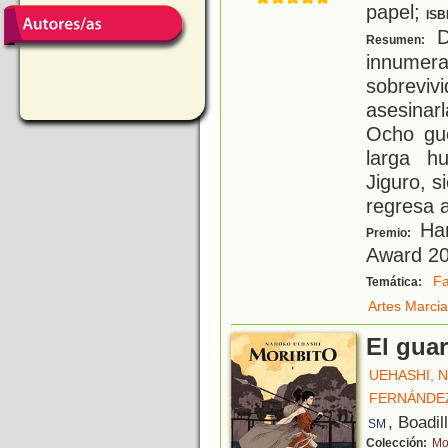
papel;
ISB
D
Resumen:
innume
sobreviv
asesinar
Ocho gue
larga h
Jiguro, s
regresa 
Han
Premio:
Award 2
Fa
Temática:
Artes Marcia
El guar
UEHASHI, 
FERNÁNDE
, Boadil
SM
Colección:
Mo