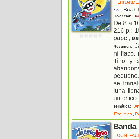
FERNÁNDE
, Boadil
SM
Colección:
Ja
De 8 a 1
216 p.; 1
papel;
ISB
Ja
Resumen:
ni flaco,
Tino y 
abando
pequeño.
se trans
luna lle
un chico
Am
Temática:
,
Escuelas
R
Banda 
LOON, PAU