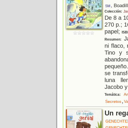
, Boadil
SM
Colección:
Ja
De 8 a 1
270 p.; 1
papel;
ISB
Ja
Resumen:
ni flaco,
Tino y 
abando
pequeño.
se trans
luna ll
Jacobo y 
Am
Temática:
,
Secretos
V
Un reg
GENECHTEN
GENECHTEN