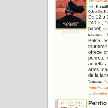
FERNÁNDE
, Boadil
SM
Colección:
Mo
De 12 a 
240 p.; 1
papel;
ISB
P
Resumen:
Balsa e
murieron
ofrece pr
pobres, 
aquellas
artes ma
de la lan
Fa
Temática:
Artes Marcia
Lucha entre 
Perrito