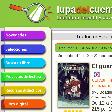
Traductores
»
L
Traductor:
FERNÁNDEZ, GONZ
Mostrando del 1 al 10 de 22 resultado
El guar
UEHASHI, 
FERNÁNDE
, Boadil
SM
Colección:
Mo
De 12 a 
215 p.; 1