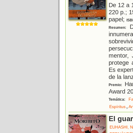
De 12 a 
220 p.; 1
papel;
ISB
D
Resumen:
innume
sobrevi
persecuc
mentor, 
protege 
Es exper
de la lan
Han
Premio:
Award 2
Fa
Temática:
,
Espíritus
Ar
El gua
EUHASHI, 