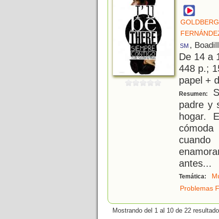
GOLDBERG 
FERNÁNDE
, Boadil
SM
De 14 a 
448 p.; 1
papel + d
S
Resumen:
padre y 
hogar. 
cómoda
cuando
enamora
antes...
Mú
Temática:
Problemas F
Mostrando del 1 al 10 de 22 resultado