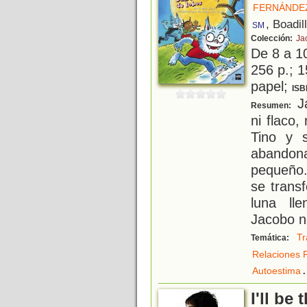
FERNÁNDE
, Boadil
SM
Colección:
Ja
De 8 a 1
256 p.; 1
papel;
ISB
Ja
Resumen:
ni flaco,
Tino y 
abando
pequeño.
se trans
luna ll
Jacobo n
Tr
Temática:
Relaciones 
.
Autoestima
I'll be