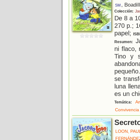
, Boadil
SM
Colección:
Ja
De 8 a 1
270 p.; 1
papel;
ISB
Ja
Resumen:
ni flaco,
Tino y 
abando
pequeño.
se trans
luna lle
es un chi
Am
Temática:
Convivencia
Secret
LOON, PAU
FERNÁNDE