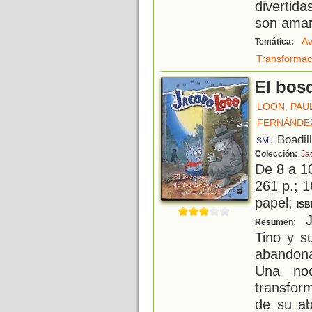
divertida
son amari
Av
Temática:
Transformac
El bos
LOON, PAU
FERNÁNDE
, Boadil
SM
Colección:
Ja
De 8 a 1
261 p.; 1
papel;
ISB
J
Resumen:
Tino y s
abandon
Una noc
transfor
de su ab