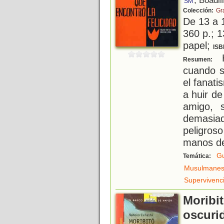
, Boadil
SM
Colección:
Gr
De 13 a 
360 p.; 1
papel;
ISB
H
Resumen:
cuando s
el fanati
a huir d
amigo, 
demasia
peligros
manos de
Gu
Temática:
Musulmane
Supervivenc
Moribit
oscuri