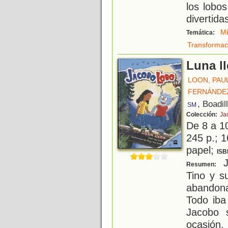
los lobo
divertida
M
Temática:
Transformac
Luna l
LOON, PAU
FERNÁNDE
, Boadil
SM
Colección:
Ja
De 8 a 1
245 p.; 1
papel;
ISB
J
Resumen:
Tino y s
abandon
Todo iba
Jacobo 
ocasión