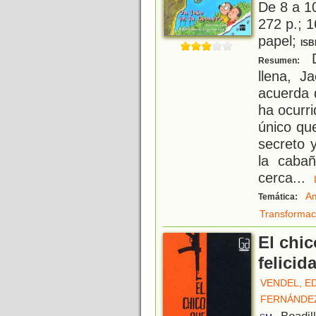
De 8 a 1
272 p.; 1
papel;
ISB
D
Resumen:
llena, J
acuerda 
ha ocurri
único qu
secreto 
la caba
cerca
...
Am
Temática:
Transformac
El chic
felicid
VENDEL, E
FERNÁNDE