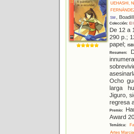
UEHASHI, 
FERNÁNDE
, Boadil
SM
Colección:
El
De 12 a 
290 p.; 1
papel;
ISB
D
Resumen:
innume
sobreviv
asesinar
Ocho gue
larga h
Jiguro, s
regresa 
Han
Premio:
Award 2
Fa
Temática:
Artes Marcia