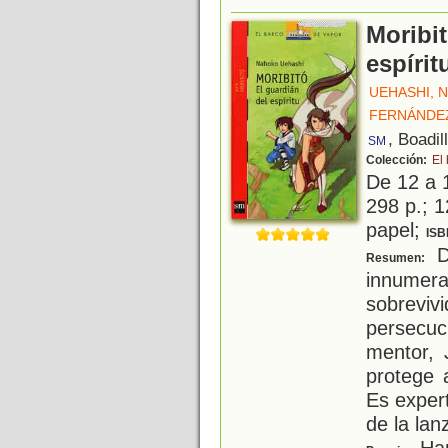
Moribit
espírit
UEHASHI, 
FERNÁNDE
, Boadil
SM
Colección:
El
De 12 a 
298 p.; 1
papel;
ISB
D
Resumen:
innume
sobrevi
persecuc
mentor, 
protege 
Es exper
de la lan
Han