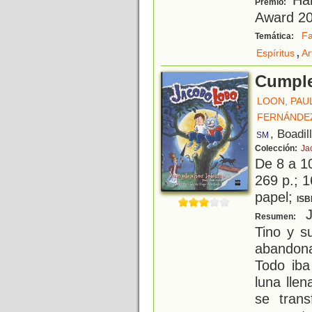
Premio:
Award 2
Fa
Temática:
,
Espíritus
Ar
Cumpl
LOON, PAU
FERNÁNDE
, Boadil
SM
Colección:
Ja
De 8 a 1
269 p.; 1
papel;
ISB
J
Resumen:
Tino y s
abandon
Todo iba
luna lle
se tran