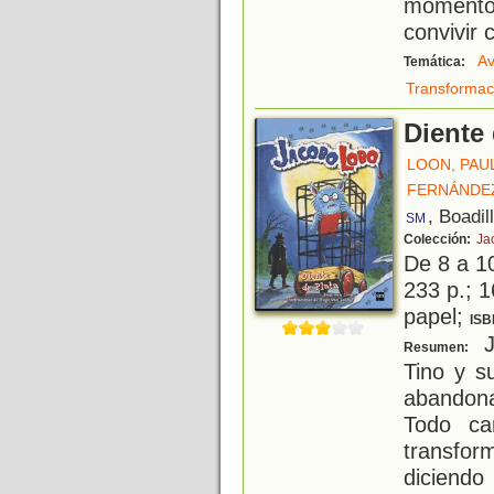
momento
convivir
Av
Temática:
Transformac
Diente 
LOON, PAU
FERNÁNDE
, Boadil
SM
Colección:
Ja
De 8 a 1
233 p.; 1
papel;
ISB
J
Resumen:
Tino y s
abandon
Todo ca
transfo
diciend