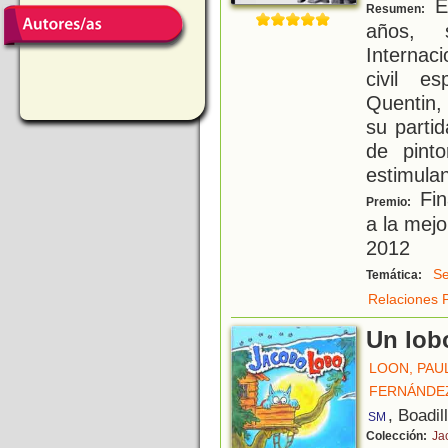
En
Resumen:
años, 
Internac
civil e
Quentin,
su parti
de pint
estimulan
Fin
Premio:
a la mejo
2012
Se
Temática:
Relaciones 
Un lobo
LOON, PAU
FERNÁNDE
, Boadil
SM
Colección:
Ja