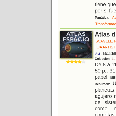
tiene que
por si fu
Av
Temática:
Transformac
Atlas d
SCAGELL, 
KJA ARTIST
, Boadil
SM
Colección:
La
De 8 a 1
50 p.; 31
papel;
ISB
Un
Resumen:
planetas
agujero 
del sist
como n
cometas