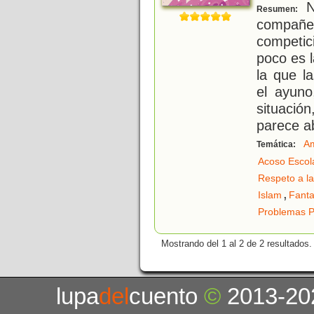
N
Resumen:
compañ
competic
poco es 
la que l
el ayuno
situaci
parece a
Am
Temática:
Acoso Escol
Respeto a la
,
Islam
Fanta
Problemas P
Mostrando del 1 al 2 de 2 resultados.
lupa
del
cuento
©
2013-20