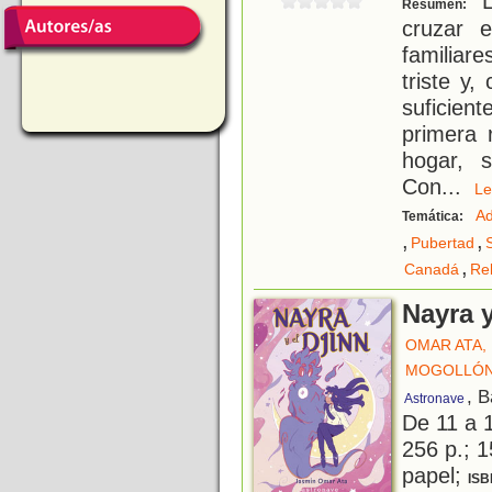
L
Resumen:
cruzar e
familiar
triste y
suficient
primera 
hogar, 
Con
...
L
Ad
Temática:
,
,
Pubertad
,
Canadá
Re
Nayra y
OMAR ATA, 
MOGOLLÓN,
, 
Astronave
De 11 a 
256 p.; 1
papel;
ISB