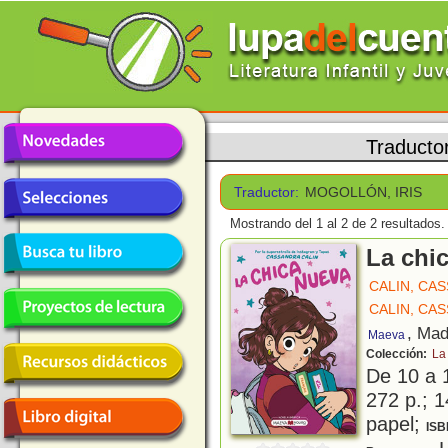
Traducto
Traductor:
MOGOLLÓN, IRIS
Mostrando del 1 al 2 de 2 resultados.
La chi
CALIN, CA
CALIN, CA
, Mad
Maeva
Colección:
La
De 10 a 
272 p.; 1
papel;
ISB