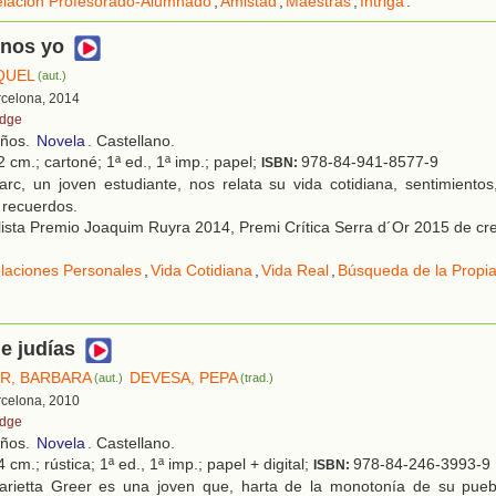
lación Profesorado-Alumnado
,
Amistad
,
Maestras
,
Intriga
.
nos yo
QUEL
(aut.)
rcelona, 2014
idge
años.
Novela
. Castellano.
 cm.; cartoné; 1ª ed., 1ª imp.; papel;
978-84-941-8577-9
ISBN:
rc, un joven estudiante, nos relata su vida cotidiana, sentimientos
 recuerdos.
ista Premio Joaquim Ruyra 2014, Premi Crítica Serra d´Or 2015 de cre
laciones Personales
,
Vida Cotidiana
,
Vida Real
,
Búsqueda de la Propia
e judías
R, BARBARA
DEVESA, PEPA
(aut.)
(trad.)
rcelona, 2010
idge
años.
Novela
. Castellano.
 cm.; rústica; 1ª ed., 1ª imp.; papel + digital;
978-84-246-3993-9
ISBN:
rietta Greer es una joven que, harta de la monotonía de su pueb