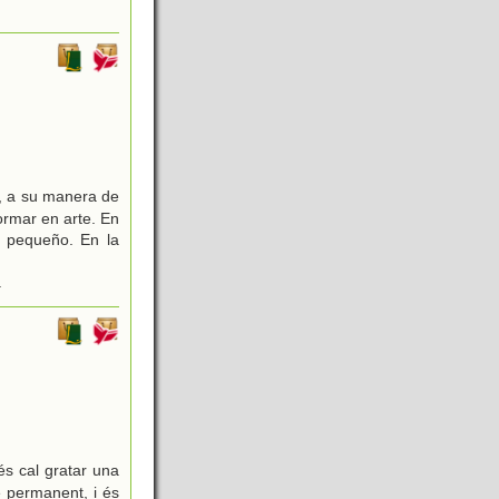
t, a su manera de
ormar en arte. En
e pequeño. En la
.
és cal gratar una
e permanent, i és