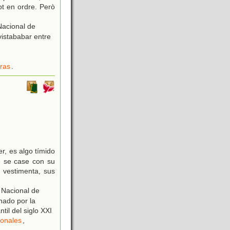
ot en ordre. Però
acional de
vistababar entre
ras
.
r, es algo tímido
e se case con su
u vestimenta, sus
 Nacional de
onado por la
til del siglo XXI
onales
,