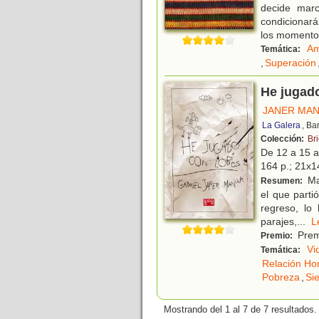
decide mar
condicionará
los momentos
Am
Temática:
,
Superación
He jugad
JANER MAN
La Galera
, Ba
Colección:
Br
De 12 a 15 
164 p.; 21x14
Ma
Resumen:
el que parti
regreso, lo 
parajes,
...
Prem
Premio:
Vi
Temática:
Relación Ho
Pobreza
,
Si
Mostrando del 1 al 7 de 7 resultados.