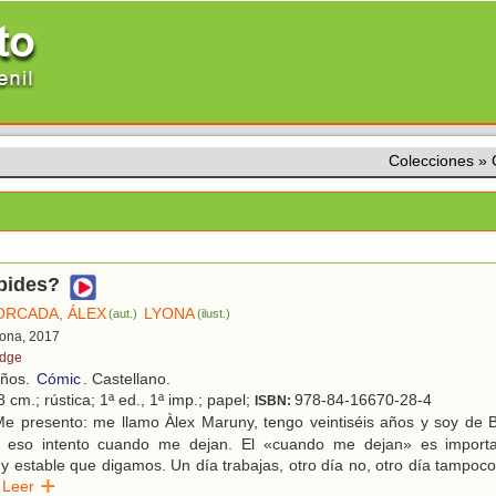
Colecciones
»
pides?
RCADA, ÁLEX
LYONA
(aut.)
(ilust.)
lona, 2017
idge
años.
Cómic
. Castellano.
 cm.; rústica; 1ª ed., 1ª imp.; papel;
978-84-16670-28-4
ISBN:
e presento: me llamo Àlex Maruny, tengo veintiséis años y soy de B
o eso intento cuando me dejan. El «cuando me dejan» es import
y estable que digamos. Un día trabajas, otro día no, otro día tampoco
Leer