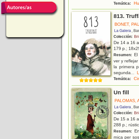
H
Temática:
813. Truf
BONET, PA
La Galera
, Ba
Colección:
Br
De 14 a 16 
179 p.; 18x2
El 
Resumen:
ver y reflej
la primera 
segunda
...
Ci
Temática:
Un fill
PALOMAS, 
La Galera
, Ba
Colección:
Br
De 15 a 16 
288 p.; rústic
En
Resumen:
mica per sos