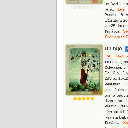
un àvid lect
rere
...
Le
Prem
Premio:
Literatura 2
los 25 títulos
Se
Temática:
Problemas P
Un hijo
PALOMAS, 
La Galera
, Ba
Colección:
Br
De 13 a 16 
283 p.; 15x22
Gui
Resumen:
y su única 
primo paquis
divertidas
...
Prem
Premio:
Literatura In
Revista Babar
Se
Temática: