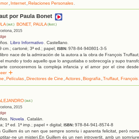
umor
,
Internet
,
Relaciones Personales
.
faut por Paula Bonet
ULA
BONET, PAULA
(aut.)
(ilust.)
rcelona, 2015
idge
años.
Libro Informativo
. Castellano.
9 cm.; cartoné; 3ª ed.; papel;
978-84-940801-3-5
ISBN:
libro nace de la admiración de la autora a la obra de François Truffau
ar el mundo y todo aquello que lo angustiaba o sobrecogía y supo transf
parte conoceremos la compleja infancia y el amor por el cine desd
Leer
ne
,
Películas
,
Directores de Cine
,
Actores
,
Biografía
,
Truffaut, François
ALEJANDRO
(aut.)
rcelona, 2015
idge
años.
Novela
. Catalán.
a; 1ª ed. 1ª imp.; papel + digital;
978-84-941-8574-8
ISBN:
 Guillem és un nen que sempre somriu i aparenta felicitat, però nom
ptitar-ne un misteri.En Guillem és un nen introvertit, amb un somriur