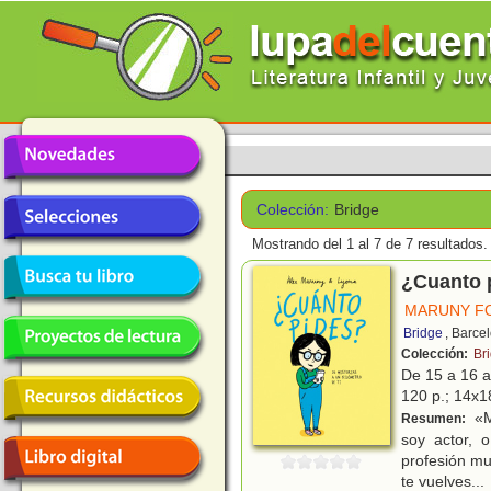
Colección:
Bridge
Mostrando del 1 al 7 de 7 resultados.
¿Cuanto 
MARUNY FO
Bridge
, Barce
Colección:
Br
De 15 a 16 
120 p.; 14x18
«M
Resumen:
soy actor, 
profesión mu
te vuelves
...