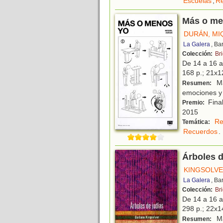
Escuelas
,
Re
Más o me
DURÁN, MI
La Galera
, Ba
Colección:
Br
De 14 a 16 
168 p.; 21x12
Ma
Resumen:
emociones y
Final
Premio:
2015
Re
Temática:
Recuerdos
.
Árboles d
KINGSOLVE
La Galera
, Ba
Colección:
Br
De 14 a 16 
298 p.; 22x14
Ma
Resumen: