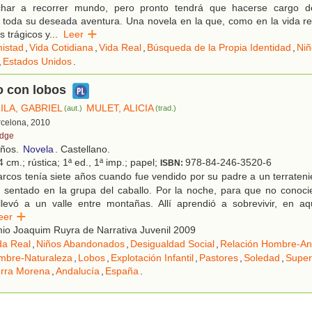
char a recorrer mundo, pero pronto tendrá que hacerse cargo 
 toda su deseada aventura. Una novela en la que, como en la vida re
 trágicos y
...
Leer
istad
,
Vida Cotidiana
,
Vida Real
,
Búsqueda de la Propia Identidad
,
Ni
,
Estados Unidos
.
o con lobos
ILA, GABRIEL
MULET, ALICIA
(aut.)
(trad.)
rcelona, 2010
idge
años.
Novela
. Castellano.
 cm.; rústica; 1ª ed., 1ª imp.; papel;
978-84-246-3520-6
ISBN:
rcos tenía siete años cuando fue vendido por su padre a un terraten
ó sentado en la grupa del caballo. Por la noche, para que no conoci
llevó a un valle entre montañas. Allí aprendió a sobrevivir, en aqu
Leer
io Joaquim Ruyra de Narrativa Juvenil 2009
da Real
,
Niños Abandonados
,
Desigualdad Social
,
Relación Hombre-An
mbre-Naturaleza
,
Lobos
,
Explotación Infantil
,
Pastores
,
Soledad
,
Super
erra Morena
,
Andalucía
,
España
.