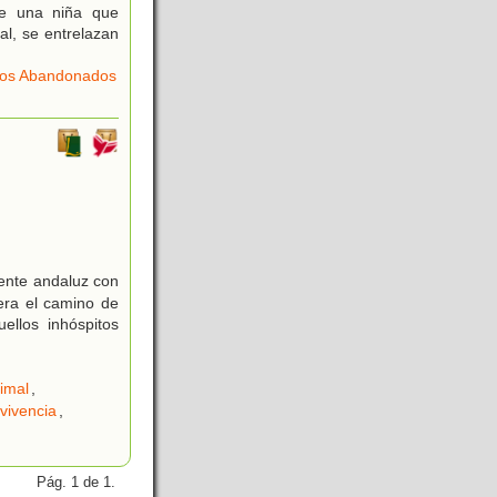
de una niña que
al, se entrelazan
ños Abandonados
iente andaluz con
era el camino de
ellos inhóspitos
imal
,
vivencia
,
Pág. 1 de 1.