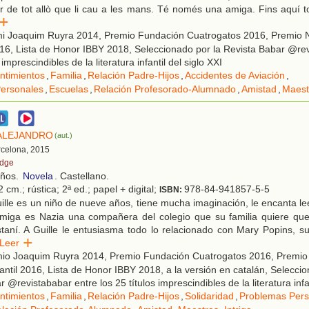
or de tot allò que li cau a les mans. Té només una amiga. Fins aquí t
er
i Joaquim Ruyra 2014, Premio Fundación Cuatrogatos 2016, Premio N
016, Lista de Honor IBBY 2018, Seleccionado por la Revista Babar @re
 imprescindibles de la literatura infantil del siglo XXI
ntimientos
,
Familia
,
Relación Padre-Hijos
,
Accidentes de Aviación
,
ersonales
,
Escuelas
,
Relación Profesorado-Alumnado
,
Amistad
,
Maest
ALEJANDRO
(aut.)
rcelona, 2015
idge
años.
Novela
. Castellano.
 cm.; rústica; 2ª ed.; papel + digital;
978-84-941857-5-5
ISBN:
lle es un niño de nueve años, tiene mucha imaginación, le encanta lee
amiga es Nazia una compañera del colegio que su familia quiere qu
taní. A Guille le entusiasma todo lo relacionado con Mary Popins, s
Leer
io Joaquim Ruyra 2014, Premio Fundación Cuatrogatos 2016, Premio
fantil 2016, Lista de Honor IBBY 2018, a la versión en catalán, Selecci
 @revistababar entre los 25 títulos imprescindibles de la literatura infan
ntimientos
,
Familia
,
Relación Padre-Hijos
,
Solidaridad
,
Problemas Pers