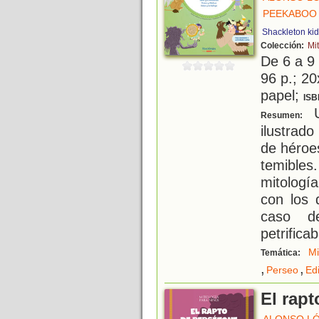
PEEKABOO 
Shackleton ki
Colección:
Mi
De 6 a 9
96 p.; 20
papel;
ISB
Un
Resumen:
ilustrad
de héroe
temible
mitologí
con los 
caso d
petrifica
Mi
Temática:
,
,
Perseo
Ed
El rap