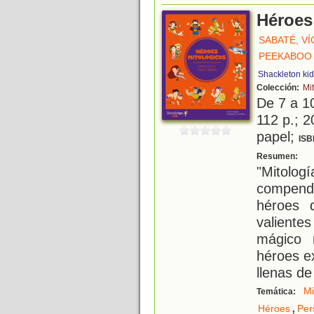
Héroes
SABATÉ, V
PEEKABOO 
Shackleton ki
Colección:
Mi
De 7 a 1
112 p.; 2
papel;
ISB
D
Resumen:
"Mitolo
compend
héroes 
valiente
mágico 
héroes ex
llenas de
Mi
Temática:
,
Héroes
Per