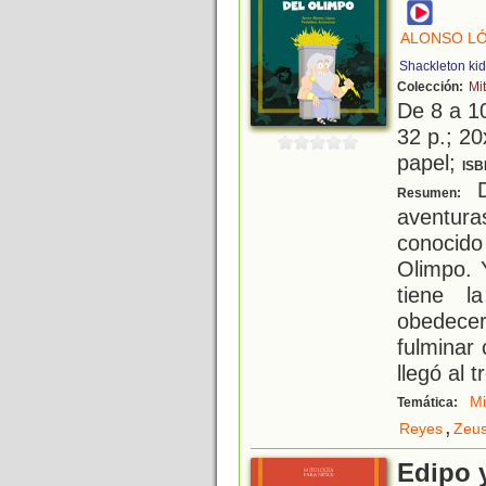
ALONSO LÓ
Shackleton ki
Colección:
Mi
De 8 a 1
32 p.; 20
papel;
ISB
D
Resumen:
aventura
conocido
Olimpo. 
tiene l
obedece
fulminar
llegó al 
Mi
Temática:
,
Reyes
Zeu
Edipo y