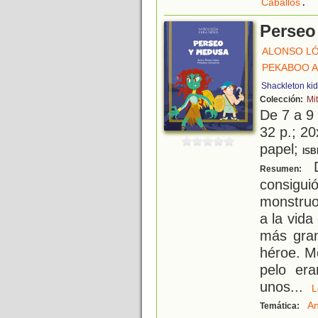
.
Caballos
Perseo
ALONSO LÓ
PEKABOO A
Shackleton ki
Colección:
Mi
De 7 a 9
32 p.; 20
papel;
ISB
D
Resumen:
consigui
monstruo
a la vid
más gran
héroe. M
pelo era
unos
...
An
Temática: