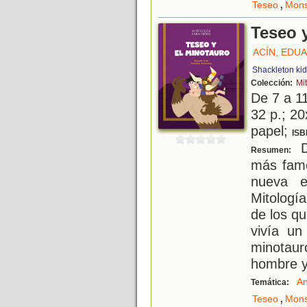
,
Teseo
Mons
Teseo 
ACÍN, EDU
Shackleton ki
Colección:
Mi
De 7 a 1
32 p.; 20
papel;
ISB
D
Resumen:
más famo
nueva e
Mitología
de los qu
vivía un
minotau
hombre y
An
Temática:
,
Teseo
Mons