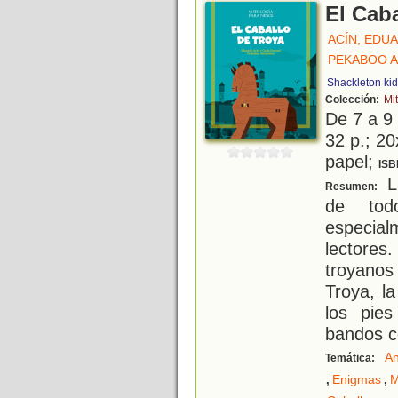
El Cab
ACÍN, EDU
PEKABOO A
Shackleton ki
Colección:
Mi
De 7 a 9
32 p.; 20
papel;
ISB
L
Resumen:
de tod
especial
lectores
troyanos
Troya, l
los pie
bandos c
An
Temática:
,
,
Enigmas
M