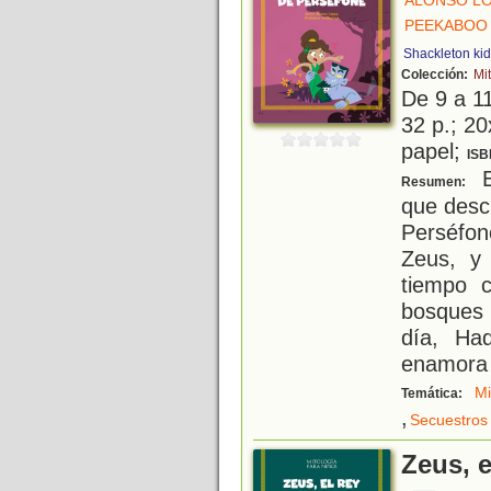
ALONSO LÓ
PEEKABOO 
Shackleton ki
Colección:
Mi
De 9 a 1
32 p.; 20
papel;
ISB
E
Resumen:
que descu
Perséfon
Zeus, y
tiempo c
bosques 
día, Ha
enamora
Mi
Temática:
,
Secuestros
Zeus, e