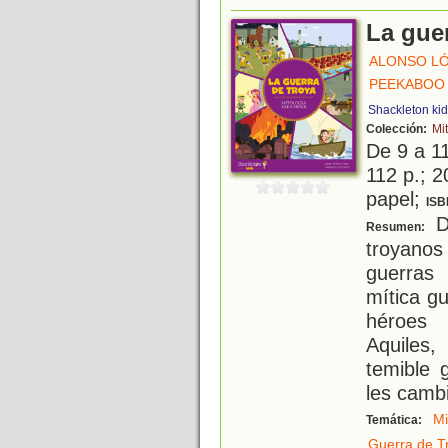
La gue
ALONSO LÓ
PEEKABOO 
Shackleton ki
Colección:
Mi
De 9 a 1
112 p.; 2
papel;
ISB
Du
Resumen:
troyano
guerras
mítica gu
héroes 
Aquiles,
temible 
les cambi
Mi
Temática:
Guerra de T