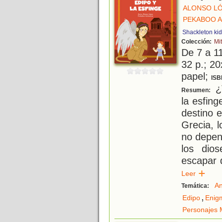
ALONSO LÓ
PEKABOO A
Shackleton ki
Colección:
Mi
De 7 a 1
32 p.; 20
papel;
ISB
¿T
Resumen:
la esfin
destino e
Grecia, 
no depend
los dio
escapar d
Leer
An
Temática:
,
Edipo
Enig
Personajes M