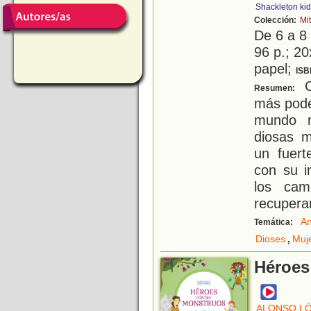
Shackleton ki
Colección:
Mi
De 6 a 8
96 p.; 20
papel;
ISB
C
Resumen:
más pode
mundo m
diosas m
un fuert
con su i
los cam
recupera
An
Temática:
,
Dioses
Muj
Héroes
ALONSO LÓ