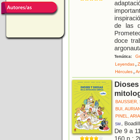
adaptac
import
inspirac
de las d
Prometeo,
doce tra
argonauta
Gr
Temática:
,
Leyendas
Z
,
Hércules
A
Dioses 
mitolog
BAUSSIER, 
BUI, AURIA
PINEL, ARI
, Boadil
SM
De 9 a 1
160 p.; 2