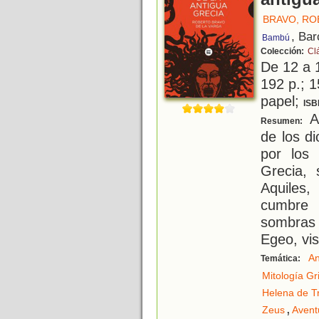
BRAVO, R
, Bar
Bambú
Colección:
Cl
De 12 a 
192 p.; 1
papel;
ISB
A
Resumen:
de los d
por los
Grecia, 
Aquiles
cumbre 
sombras
Egeo, vis
An
Temática:
Mitología Gr
Helena de T
,
Zeus
Avent