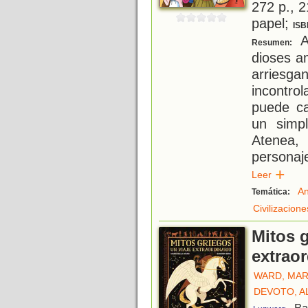
272 p., 2
papel;
ISB
A
Resumen:
dioses a
arries
incontro
puede c
un simp
Atenea
personaj
Leer
An
Temática:
Civilizacion
Mitos g
extraor
WARD, MA
DEVOTO, A