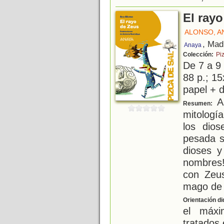
El ray
ALONSO, A
, Mad
Anaya
Colección:
Pi
De 7 a 9
88 p.; 15
papel + d
A
Resumen:
mitologí
los dio
pesada s
dioses y
nombres
con Zeus
mago de 
Orientación di
el máxi
tratados 