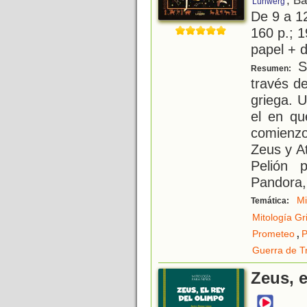
, B
Lunwerg
De 9 a 1
160 p.; 1
papel + d
S
Resumen:
través d
griega. U
el en qu
comienz
Zeus y At
Pelión 
Pandora,
Mi
Temática:
Mitología Gr
,
Prometeo
P
Guerra de T
Zeus, e