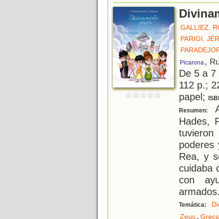
Divina
GALLIEZ, 
PARIGI, JÉ
PARADEJORD
, R
Picarona
De 5 a 7
112 p.; 2
papel;
ISB
A
Resumen:
Hades, P
tuviero
poderes 
Rea, y s
cuidaba 
con ayu
armados.
Di
Temática:
,
Zeus
Greci