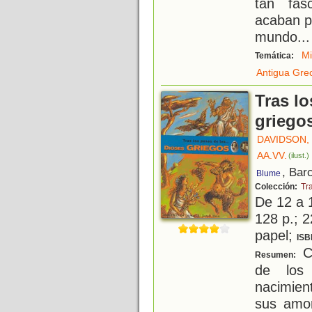
tan fas
acaban p
mundo
...
Mi
Temática:
Antigua Gre
Tras lo
griego
DAVIDSON,
AA.VV.
(ilust.)
, Bar
Blume
Colección:
Tra
De 12 a 
128 p.; 2
papel;
ISB
Co
Resumen:
de los
nacimien
sus amor