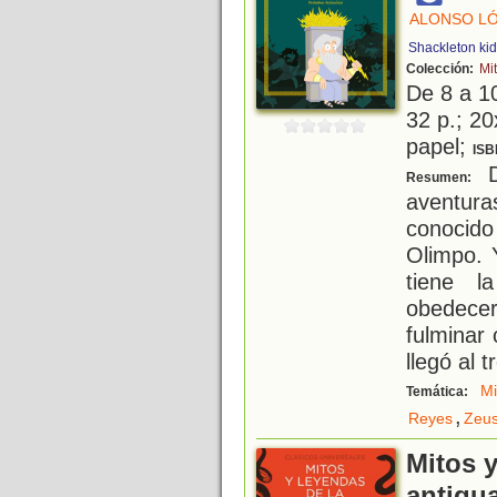
ALONSO LÓ
Shackleton ki
Colección:
Mi
De 8 a 1
32 p.; 20
papel;
ISB
D
Resumen:
aventura
conocido
Olimpo. 
tiene l
obedece
fulminar
llegó al 
Mi
Temática:
,
Reyes
Zeu
Mitos y
antigu