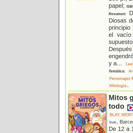
papel;
ISB
De
Resumen:
Diosas d
principio
el vací
supuesto
Después
engendró 
y a
...
Le
An
Temática:
Personajes M
.
Mitología
Mitos g
todo
BLAY, MERI
, Barce
Inuk
De 12 a 