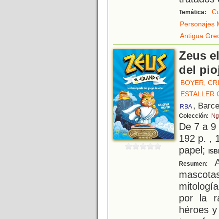
Cu
Temática:
Personajes M
Antigua Gre
Zeus e
del pio
BOYER, CR
ESTALLER 
, Barc
RBA
Colección:
Ng
De 7 a 9
192 p. , 
papel;
ISB
A
Resumen:
mascot
mitologí
por la r
héroes y