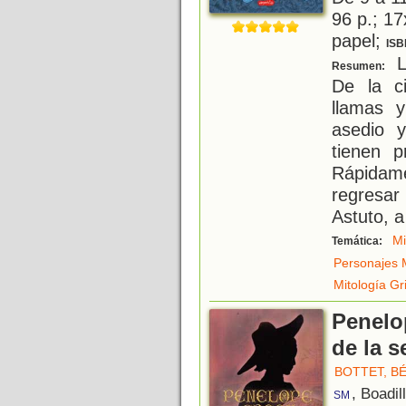
96 p.; 17
papel;
ISB
L
Resumen:
De la c
llamas 
asedio y
tienen p
Rápidam
regresar 
Astuto, a
Mi
Temática:
Personajes M
Mitología Gr
Penelo
de la s
BOTTET, B
, Boadil
SM