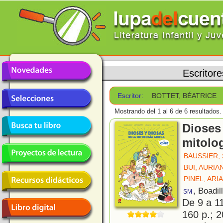
Escritore
Escritor:
BOTTET, BÉATRICE
Mostrando del 1 al 6 de 6 resultados.
Dioses 
mitolog
BAUSSIER, 
BUI, AURIA
PINEL, ARI
, Boadil
SM
De 9 a 1
160 p.; 2