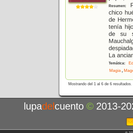
Fr
Resumen:
chico hué
de Herme
tenía hi
de su s
Maucha
despiada
La ancia
E
Temática:
,
Magia
Mag
Mostrando del 1 al 6 de 6 resultados.
lupa
del
cuento
©
2013-20
© 20