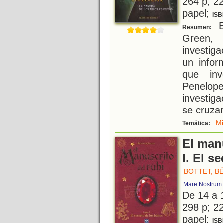
264 p; 22
papel;
ISB
E
Resumen:
Green, 
investig
un infor
que inv
Penelo
investig
se cruza
Mi
Temática:
El manu
I. El s
BOTTET, B
Mare Nostrum
De 14 a 
298 p; 22
papel;
ISB