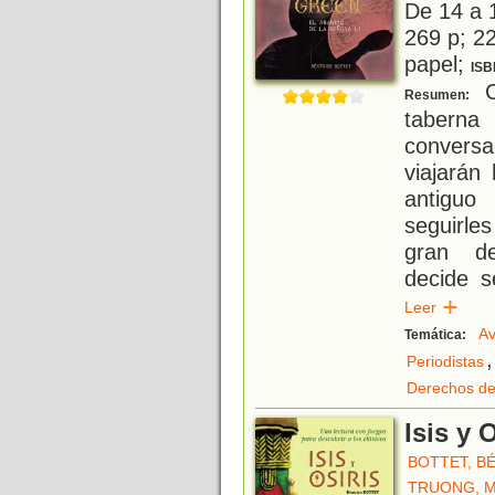
De 14 a 
269 p; 22
papel;
ISB
C
Resumen:
tabern
conversa
viajarán
antiguo
seguirle
gran de
decide s
Leer
Av
Temática:
,
Periodistas
Derechos de
Isis y 
BOTTET, B
TRUONG, 