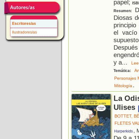
papel;
ISB
De
Resumen:
Diosas d
Escritores/as
principio
el vací
Ilustradores/as
supuesto
Después
engendró 
y a
...
Le
An
Temática:
Personajes M
.
Mitología
La Odi
Ulises
BOTTET, B
FLETES VA
, 
Harperkids
De 9 a 1