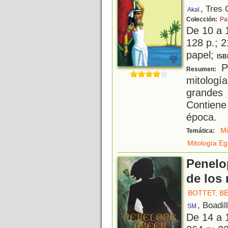
, Tres
Akal
Colección:
Pa
De 10 a 
128 p.; 2
papel;
ISB
Pa
Resumen:
mitologí
grandes
Contiene
época.
Mi
Temática:
Mitología Eg
Penelo
de los
BOTTET, B
, Boadil
SM
De 14 a 