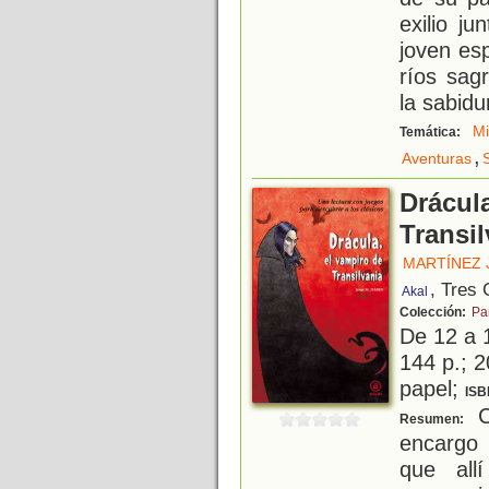
exilio j
joven es
ríos sag
la sabidu
Mi
Temática:
,
Aventuras
Drácula
Transil
MARTÍNEZ 
, Tres 
Akal
Colección:
Pa
De 12 a 
144 p.; 2
papel;
ISB
C
Resumen:
encargo 
que all