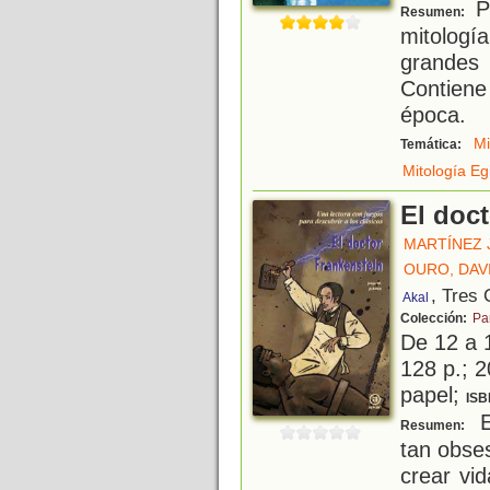
Pa
Resumen:
mitologí
grandes
Contiene
época.
Mi
Temática:
Mitología Eg
El doc
MARTÍNEZ 
OURO, DAV
, Tres
Akal
Colección:
Pa
De 12 a 
128 p.; 2
papel;
ISB
El
Resumen:
tan obse
crear vi