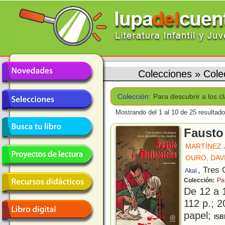
Colecciones
»
Cole
Colección:
Para descubrir a los c
Mostrando del 1 al 10 de 25 resultado
Fausto 
MARTÍNEZ 
OURO, DAV
, Tres
Akal
Colección:
Pa
De 12 a 
112 p.; 2
papel;
ISB