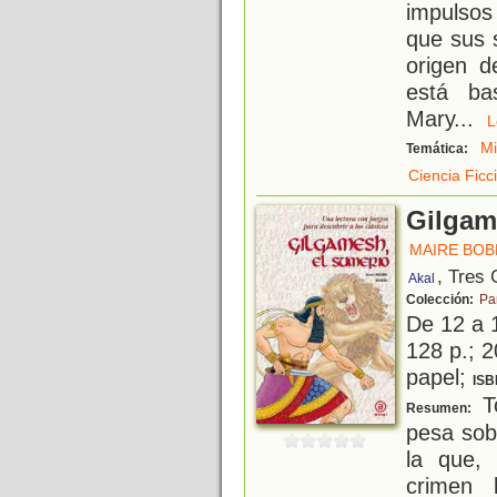
impulsos
que sus 
origen d
está ba
Mary
...
M
Temática:
Ciencia Ficc
Gilgam
MAIRE BOB
, Tres
Akal
Colección:
Pa
De 12 a 
128 p.; 2
papel;
ISB
To
Resumen:
pesa sobr
la que,
crimen 