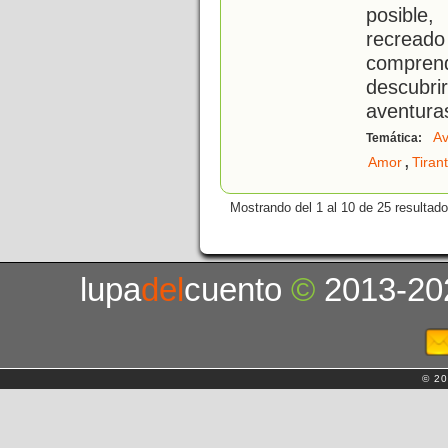
posible
recrea
comprend
descubr
aventura
Av
Temática:
,
Amor
Tirant
Mostrando del 1 al 10 de 25 resultado
lupa
del
cuento
©
2013-20
© 20