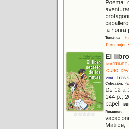
Poema d
aventu
protago
caballer
la honra 
Hi
Temática:
Personajes H
El libr
MARTÍNEZ 
OURO, DAV
, Tres 
Akal
Colección:
Pa
De 12 a 
144 p.; 2
papel;
ISB
M
Resumen:
vacacio
Matilde