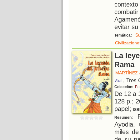
context
combatir
Agamenó
evitar su
Su
Temática:
Civilizacion
La leye
Rama
MARTÍNEZ 
, Tres
Akal
Colección:
Pa
De 12 a 
128 p.; 2
papel;
ISB
R
Resumen:
Ayodia,
miles de
de su pa