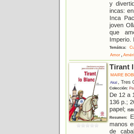
y divert
incas: en
Inca Pac
joven Ol
que am
Imperio.
Cu
Temática:
,
Amor
Améri
Tirant 
MAIRE BOB
, Tres
Akal
Colección:
Pa
De 12 a 
136 p.; 2
papel;
ISB
El
Resumen:
manos es
de cabal