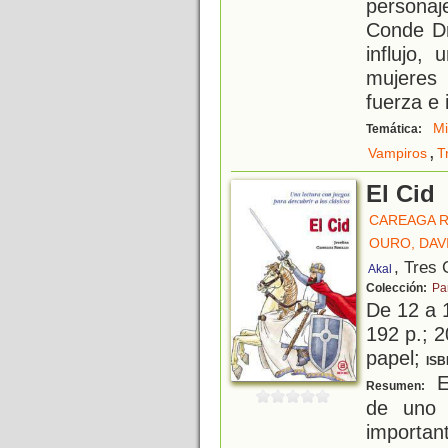
personaje
Conde Dr
influjo,
mujeres
fuerza e 
M
Temática:
,
Vampiros
T
El Cid
CAREAGA R
OURO, DAV
, Tres 
Akal
Colección:
Pa
De 12 a 
192 p.; 2
papel;
ISB
El
Resumen:
de uno 
importan