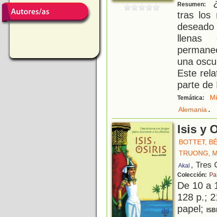
¿
Resumen:
tras los
deseado
llenas
permanec
una oscur
Este rel
parte de
Mi
Temática:
.
Alemania
Isis y 
BOTTET, B
TRUONG, 
, Tres
Akal
Colección:
Pa
De 10 a 
128 p.; 2
papel;
ISB