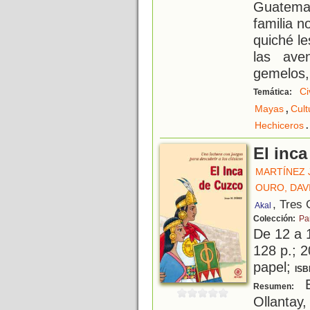
Guatemal
familia 
quiché le
las ave
gemelos,
Ci
Temática:
,
Mayas
Cul
.
Hechiceros
El inc
MARTÍNEZ 
OURO, DAV
, Tres
Akal
Colección:
Pa
De 12 a 
128 p.; 2
papel;
ISB
Es
Resumen:
Ollantay