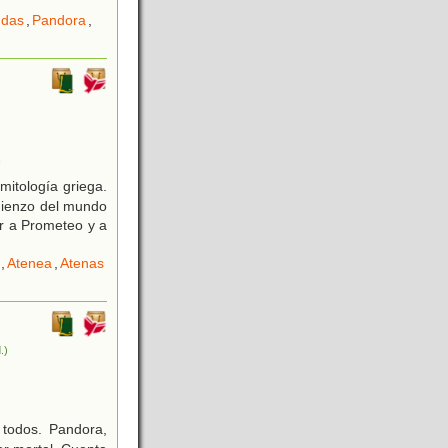
ndas
,
Pandora
,
7
itología griega.
omienzo del mundo
er a Prometeo y a
,
Atenea
,
Atenas
.)
 todos. Pandora,