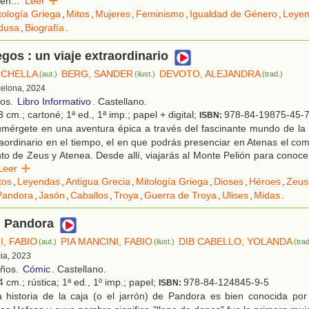
 en
...
Leer
tología Griega
,
Mitos
,
Mujeres
,
Feminismo
,
Igualdad de Género
,
Leye
dusa
,
Biografía
.
egos : un viaje extraordinario
RCHELLA
BERG, SANDER
DEVOTO, ALEJANDRA
(aut.)
(ilust.)
(trad.)
celona, 2024
ños.
Libro Informativo
. Castellano.
 cm.; cartoné; 1ª ed., 1ª imp.; papel + digital;
978-84-19875-45-
ISBN:
mérgete en una aventura épica a través del fascinante mundo de la m
raordinario en el tiempo, el en que podrás presenciar en Atenas el c
nto de Zeus y Atenea. Desde allí, viajarás al Monte Pelión para conoc
Leer
tos
,
Leyendas
,
Antigua Grecia
,
Mitología Griega
,
Dioses
,
Héroes
,
Zeus
Pandora
,
Jasón
,
Caballos
,
Troya
,
Guerra de Troya
,
Ulises
,
Midas
.
 Pandora
I, FABIO
PIA MANCINI, FABIO
DIB CABELLO, YOLANDA
(aut.)
(ilust.)
(trad
cia, 2023
años.
Cómic
. Castellano.
 cm.; rústica; 1ª ed., 1º imp.; papel;
978-84-124845-9-5
ISBN:
 historia de la caja (o el jarrón) de Pandora es bien conocida por