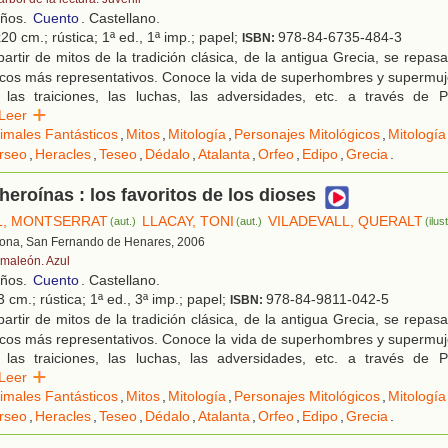
años.
Cuento
. Castellano.
20 cm.; rústica; 1ª ed., 1ª imp.; papel;
978-84-6735-484-3
ISBN:
artir de mitos de la tradición clásica, de la antigua Grecia, se repas
picos más representativos. Conoce la vida de superhombres y supermujer
 las traiciones, las luchas, las adversidades, etc. a través de 
Leer
imales Fantásticos
,
Mitos
,
Mitología
,
Personajes Mitológicos
,
Mitología
rseo
,
Heracles
,
Teseo
,
Dédalo
,
Atalanta
,
Orfeo
,
Edipo
,
Grecia
.
heroínas : los favoritos de los dioses
L, MONTSERRAT
LLACAY, TONI
VILADEVALL, QUERALT
(aut.)
(aut.)
(ilust
lona, San Fernando de Henares, 2006
maleón. Azul
años.
Cuento
. Castellano.
 cm.; rústica; 1ª ed., 3ª imp.; papel;
978-84-9811-042-5
ISBN:
artir de mitos de la tradición clásica, de la antigua Grecia, se repas
picos más representativos. Conoce la vida de superhombres y supermujer
 las traiciones, las luchas, las adversidades, etc. a través de 
Leer
imales Fantásticos
,
Mitos
,
Mitología
,
Personajes Mitológicos
,
Mitología
rseo
,
Heracles
,
Teseo
,
Dédalo
,
Atalanta
,
Orfeo
,
Edipo
,
Grecia
.