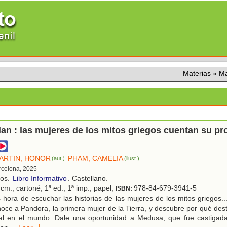
Materias
»
Ma
lan : las mujeres de los mitos griegos cuentan su pr
ARTIN, HONOR
PHAM, CAMELIA
(aut.)
(ilust.)
rcelona, 2025
ños.
Libro Informativo
. Castellano.
cm.; cartoné; 1ª ed., 1ª imp.; papel;
978-84-679-3941-5
ISBN:
hora de escuchar las historias de las mujeres de los mitos griegos.
noce a Pandora, la primera mujer de la Tierra, y descubre por qué dest
al en el mundo. Dale una oportunidad a Medusa, que fue castigada