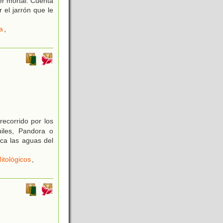
er mortal. Cuenta
 el jarrón que le
a
,
ecorrido por los
uiles, Pandora o
ca las aguas del
itológicos
,