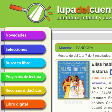
Materia:
PANDORA
Mostrando del 1 al 7 de 7 resultados.
Ellas hab
historia
CARGILL-M
Astronave
, Ba
De 9 a 12 a
80 p.; 24x28 
Es 
Resumen:
de vista. Co
desató el m