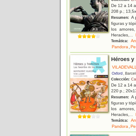
De 12 a 14 
208 p.; 13,5x
A p
Resumen:
figuras y tó
los amores,
Heracles,
...
An
Temática:
Pandora
,
Pe
Héroes y 
VILADEVAL
Oxford
, Barce
Colección:
Ca
De 12 a 14 
220 p.; 20x13
A p
Resumen:
figuras y tó
los amores,
Heracles,
...
An
Temática:
Pandora
,
Pe