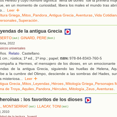
ios Hefeso y cuyo nombre significa "llena de dones" fue la primera muj
ue, en un momento de curiosidad, libera los males el mundo tras abrir
do
...
Leer
ltura Griega
,
Mitos
,
Pandora
,
Antigua Grecia
,
Aventuras
,
Vida Cotidian
ersonales
,
Superación
.
eyendas de la antigua Grecia
OBERTO
GINARD, PERE
(aut.)
(ilust.)
elona, 2022
ásicos universales
años.
Relato
. Castellano.
 cm.; rústica; 1ª ed., 1ª imp.; papel;
978-84-8343-760-5
ISBN:
ompaña a Hermes, el mensajero de los dioses, en un emocionante r
endas de la antigua Grecia, siguiendo las huellas de Helena, Aq
ube a la cumbre del Olimpo, desciende a las sombras del Hades, sur
la misteriosa
...
Leer
tigua Grecia
,
Mitos
,
Leyendas
,
Héroes
,
Mitología Griega
,
Personajes M
na de Troya
,
Aquiles
,
Pandora
,
Hércules
,
Mitología
,
Zeus
,
Aventuras
.
heroínas : los favoritos de los dioses
L, MONTSERRAT
LLACAY, TONI
(aut.)
(aut.)
d, 2010
árbol de la lectura. Juvenil