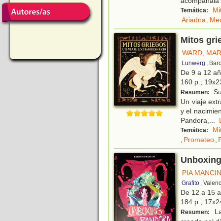
acompáñala
Mi
Temática:
Ariadna
,
Me
Mitos gri
WARD, MA
Lunwerg
, Bar
De 9 a 12 a
160 p.; 19x23
Su
Resumen:
Un viaje ext
y el nacimie
Pandora,
...
Mi
Temática:
,
Prometeo
,
Unboxing
PIA MANCIN
Grafito
, Valen
De 12 a 15 
184 p.; 17x24
La
Resumen: