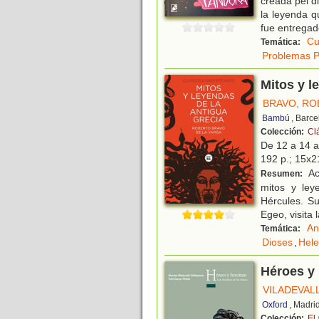
creada pel d
la leyenda q
fue entrega
Cu
Temática:
Problemas P
Mitos y l
BRAVO, R
Bambú
, Barc
Colección:
Cl
De 12 a 14 
192 p.; 15x21
Ac
Resumen:
mitos y ley
Hércules. S
Egeo, visita 
An
Temática:
Dioses
,
Hele
Héroes y 
VILADEVAL
Oxford
, Madri
Colección:
El 