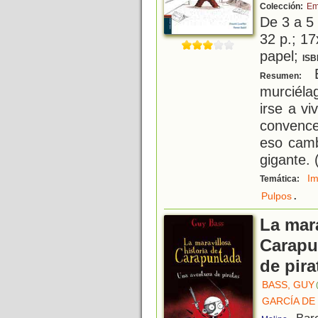
Colección:
Em
De 3 a 5
32 p.; 17
papel;
ISB
E
Resumen:
murciéla
irse a vi
convenc
eso camb
gigante. 
Im
Temática:
.
Pulpos
La mara
Carapu
de pira
BASS, GUY
GARCÍA DE