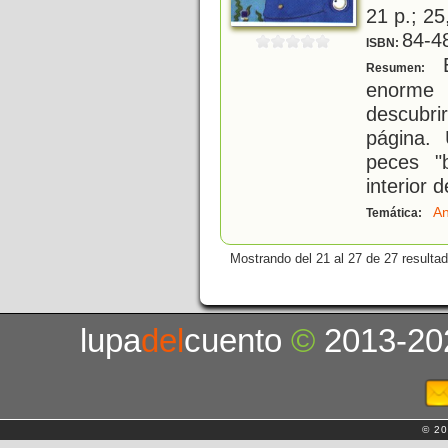
21 p.; 25
84-4
ISBN:
E
Resumen:
enorme 
descubri
página.
peces "
interior d
An
Temática:
Mostrando del 21 al 27 de 27 resulta
lupa
del
cuento
©
2013-20
© 20