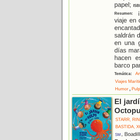
papel;
ISB
¡
Resumen:
viaje en
encantad
saldrán 
en una g
días mar
hacen e
barco pa
An
Temática:
Viajes Marít
,
Humor
Pul
El jard
Octopu
STARR, RI
BASTIDA, 
, Boadil
SM