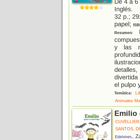
De 4 a 6
Inglés.
32 p.; 29
papel;
ISB
L
Resumen:
compuesta
y las n
profun
ilustrac
detalles
divertida
el pulpo 
Li
Temática:
Animales Ma
Emilio
CUVELLIER
SANTOS, D
, Z
Edelvives