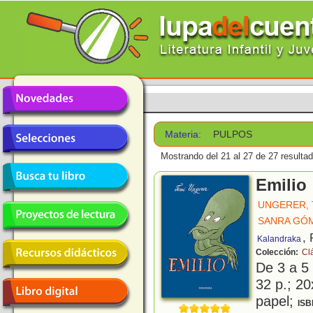
Materia:
PULPOS
Mostrando del 21 al 27 de 27 resulta
Emilio
UNGERER, 
SANRA GÓM
,
Kalandraka
Colección:
Cl
De 3 a 5
32 p.; 20
papel;
ISB