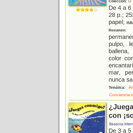
Colección:
O
De 4 a 6
28 p.; 25
papel;
ISB
E
Resumen:
permane
pulpo, l
ballena
color co
encantarí
mar, pe
nunca sa
An
Temática:
Conciencia 
¿Juega
con ¡s
Beascoa Inter
De 3 a 5