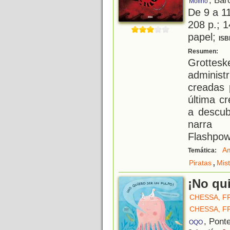
, Bar
Molino
De 9 a 1
208 p.; 1
papel;
ISB
E
Resumen:
Grottesk
administ
creadas 
última c
a descub
narra 
Flashpow
Am
Temática:
,
Piratas
Mist
¡No qu
CHESSA, F
CHESSA, F
, Pont
OQO