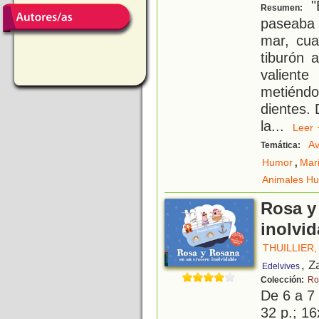
"
Resumen:
paseaba 
mar, cua
tiburón 
valiente
metiénd
dientes.
la
...
Lee
Av
Temática:
,
Humor
Mar
Animales H
Rosa y
inolvid
THUILLIER
, Z
Edelvives
Colección:
Ro
De 6 a 7
32 p.; 16