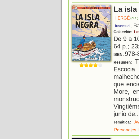
La isla
HERGÉ
(aut.)
, B
Juventud
Colección:
La
De 9 a 1
64 p.; 23
978-
ISBN:
Ti
Resumen:
Escocia
malhecho
que enci
More, en
monstruo
Vingtièm
junio de
..
Av
Temática:
Personajes L