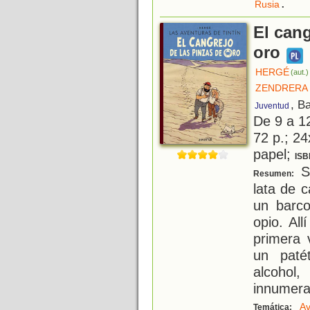
.
Rusia
El cang
oro
HERGÉ
(aut.)
ZENDRERA 
, B
Juventud
De 9 a 1
72 p.; 24
papel;
ISB
Si
Resumen:
lata de c
un barco
opio. Al
primera 
un paté
alcoho
innumera
Av
Temática: