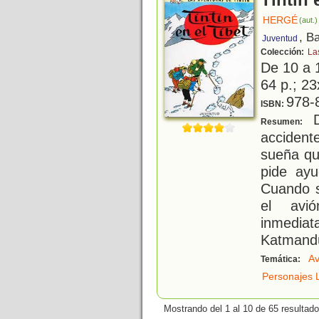
Tintín 
HERGÉ
(aut.)
, B
Juventud
Colección:
La
De 10 a 
64 p.; 23
978-
ISBN:
D
Resumen:
acciden
sueña qu
pide ayu
Cuando s
el avió
inmedia
Katmand
Av
Temática:
Personajes L
Mostrando del 1 al 10 de 65 resultado