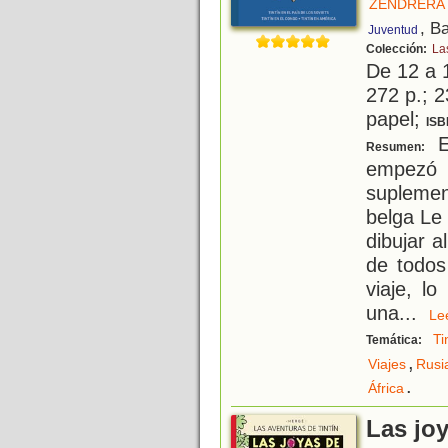
ZENDRERA
, B
Juventud
Colección:
La
De 12 a 
272 p.; 2
papel;
ISB
E
Resumen:
empezó
suplemen
belga Le
dibujar 
de todos
viaje, l
una
...
L
Ti
Temática:
,
Viajes
Rusi
.
África
Las joy