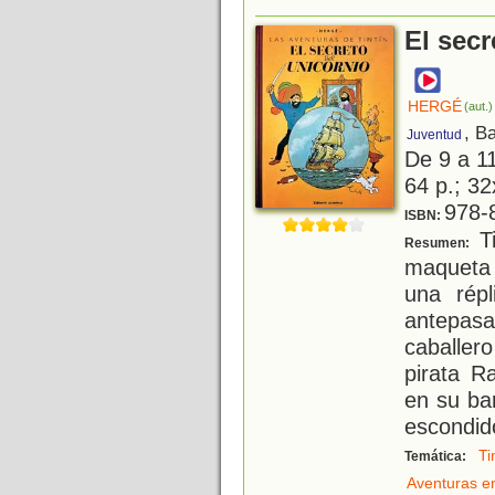
El secr
HERGÉ
(aut.)
, B
Juventud
De 9 a 1
64 p.; 32
978-
ISBN:
Ti
Resumen:
maqueta 
una rép
antepas
caballer
pirata R
en su ba
escondid
Ti
Temática:
Aventuras e