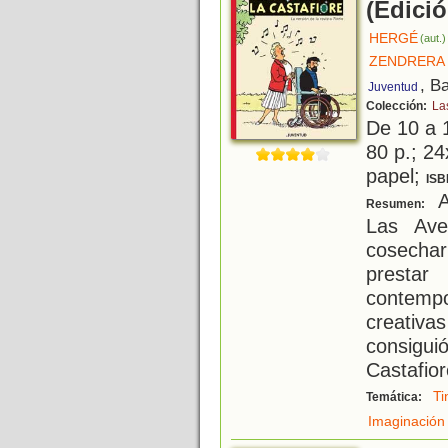
(Edició
HERGÉ
(aut.)
ZENDRERA 
, B
Juventud
Colección:
La
De 10 a 
80 p.; 24
papel;
ISB
A
Resumen:
Las Ave
cosecha
presta
contempo
creativa
consigu
Castafior
Ti
Temática:
Imaginación