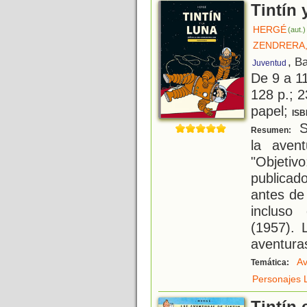
Tintín 
HERGÉ
(aut.)
ZENDRERA
, B
Juventud
De 9 a 1
128 p.; 2
papel;
ISB
S
Resumen:
la aven
"Objetivo
publica
antes de
incluso
(1957). 
aventura
Av
Temática:
Personajes L