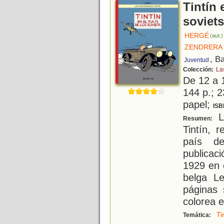
Tintín 
soviets
HERGÉ
(aut.)
ZENDRERA 
, B
Juventud
Colección:
La
De 12 a 
144 p.; 2
papel;
ISB
La
Resumen:
Tintín, 
país de
publicac
1929 en 
belga L
páginas 
colorea 
Ti
Temática: