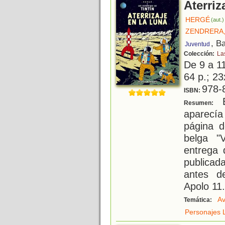
Aterriz
HERGÉ
(aut.)
ZENDRERA
, B
Juventud
Colección:
La
De 9 a 1
64 p.; 23
978-
ISBN:
E
Resumen:
aparecí
página d
belga "
entrega 
publicad
antes de
Apolo 11
Av
Temática:
Personajes L