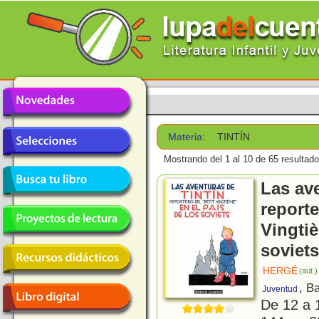
Materia:
TINTÍN
Mostrando del 1 al 10 de 65 resultado
Las ave
reporte
Vingtiè
soviets
HERGÉ
(aut.)
, B
Juventud
De 12 a 