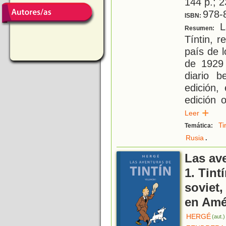
144 p.; 2
978-
ISBN:
La
Resumen:
Tíntin, r
país de l
de 1929 
diario b
edición,
edición o
Leer
Ti
Temática:
.
Rusia
Las ave
1. Tint
soviet,
en Amé
HERGÉ
(aut.)