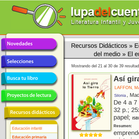
Recursos Didácticos
»
E
del medio
»
El e
Mostrando del 21 al 30 de 39 resulta
Así gir
LAFFON, M
, Mad
Silonia
De 4 a 7
32 p.; 25
papel;
ISB
U
Resumen:
Educación infantil
emprend
Educación primaria