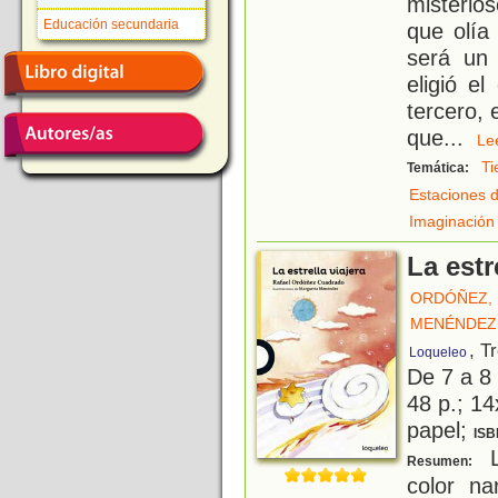
misterio
Educación secundaria
que olía
será un 
eligió e
tercero, e
que
...
L
Ti
Temática:
Estaciones d
Imaginación
La estr
ORDÓÑEZ, 
MENÉNDEZ
, T
Loqueleo
De 7 a 8
48 p.; 14
papel;
ISB
L
Resumen:
color na