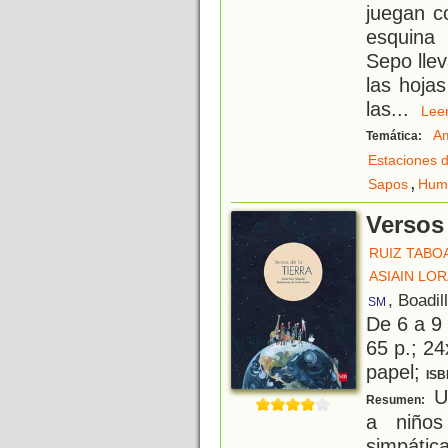
juegan c
esquina 
Sepo llev
las hojas
las
...
Le
Am
Temática:
Estaciones d
,
Sapos
Hum
Versos 
RUIZ TABOA
ASIAIN LOR
, Boadil
SM
De 6 a 9
65 p.; 24
papel;
ISB
Un
Resumen:
a niño
simpátic