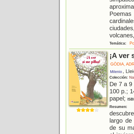
aproxima
Poemas
cardinal
ciudades,
volcanes,
Po
Temática:
¡A ver 
GÒDIA, ADR
, Lle
Milenio
Colección:
Na
De 7 a 9
100 p.; 1
papel;
ISB
L
Resumen:
descubre
largo de
de su ma