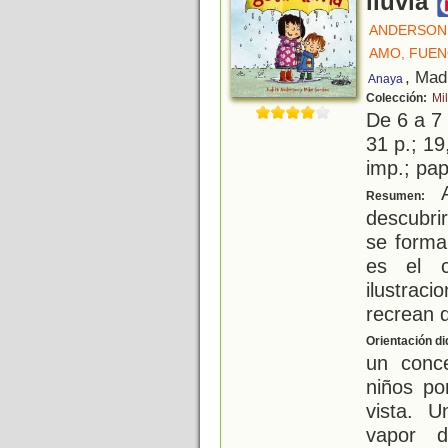
lluvia
ANDERSON,
AMO, FUEN
, Mad
Anaya
Colección:
Mi
De 6 a 7
31 p.; 19
imp.; pa
A
Resumen:
descubri
se forma
es el c
ilustraci
recrean d
Orientación di
un conce
niños po
vista. 
vapor 