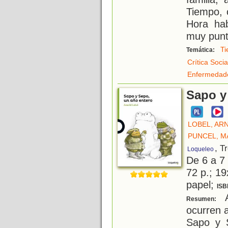
Tiempo, 
Hora hab
muy punt
T
Temática:
Crítica Socia
Enfermedad
Sapo y
LOBEL, AR
PUNCEL, M
, T
Loqueleo
De 6 a 7
72 p.; 19
papel;
ISB
A
Resumen:
ocurren a
Sapo y 