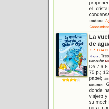
proponer
el crist
condensa
A
Temática:
Conocimient
La vue
de agu
ORTEGA DE
, Tre
Nivola
Colección:
Nu
De 7 a 8
75 p.; 15
papel;
ISB
Go
Resumen:
donde ha
viajero 
su mochi
para con