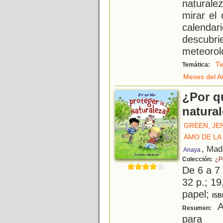
naturale
mirar el
calenda
descu
meteorol
T
Temática:
Meses del A
¿Por q
natura
GREEN, JE
AMO DE LA 
, Mad
Anaya
Colección:
¿P
De 6 a 7
32 p.; 19
papel;
ISB
A
Resumen:
para 