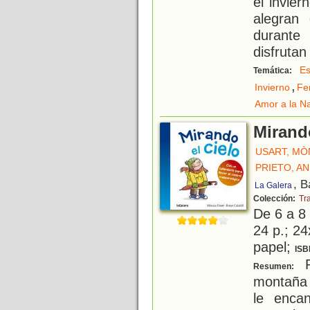
el invie
alegran 
durante
disfrutan
Es
Temática:
,
Invierno
Fe
Amor a la N
Mirando
USART, MÒ
PRIETO, A
, B
La Galera
Colección:
Tr
De 6 a 8
24 p.; 24
papel;
ISB
P
Resumen:
montaña 
le enca