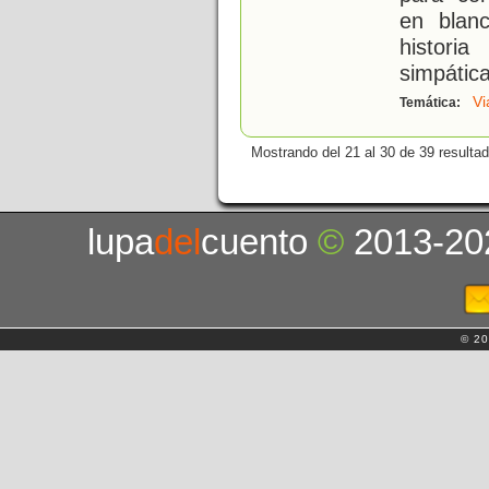
en blan
histori
simpátic
Vi
Temática:
Mostrando del 21 al 30 de 39 resulta
lupa
del
cuento
©
2013-20
© 20