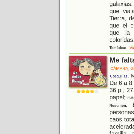
galaxias
que viaj
Tierra, d
que el c
que la 
coloridas
Vi
Temática:
Me falt
CÁMARA, G
, 
Cosquillas
De 6 a 8
36 p.; 27
papel;
ISB
E
Resumen:
personas
caos tota
acelera
familia,