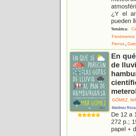
atmosfér
¿Y el a
pueden ll
Ci
Temática:
Fenómenos 
,
Perros
Gat
En qué
de lluv
hambur
científ
metero
GÓMEZ, M
Martínez Roca
De 12 a 
272 p.; 1
papel + d