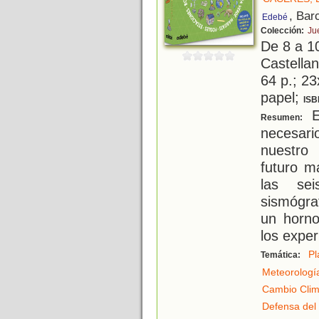
, Bar
Edebé
Colección:
Ju
De 8 a 1
Castellan
64 p.; 23
papel;
ISB
Es
Resumen:
necesar
nuestro 
futuro m
las se
sismógra
un horno
los expe
Pl
Temática:
Meteorologí
Cambio Clim
Defensa del