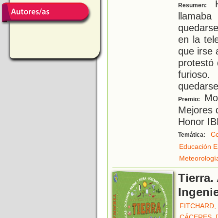
H
Resumen:
llamaba
quedarse
en la te
que irse
protestó
furios
quedarse
Mot
Premio:
Mejores d
Honor I
C
Temática:
Educación E
Meteorologí
Tierra
Ingenie
FITCHARD, 
CÁCERES, 