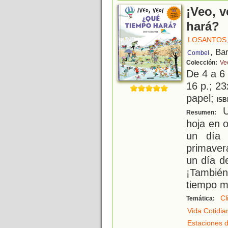
¡Veo, 
hará?
LOSANTOS,
, Ba
Combel
Colección:
Ve
De 4 a 6
16 p.; 23
papel;
ISB
U
Resumen:
hoja en o
un día 
primaver
un día d
¡También
tiempo m
Cl
Temática:
Vida Cotidia
Estaciones d