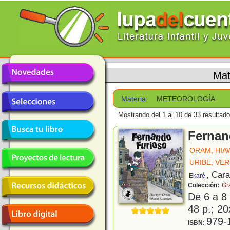
Mat
Materia:
METEOROLOGÍA
Mostrando del 1 al 10 de 33 resultado
Fernan
ORAM, HIA
URIBE, VE
, Car
Ekaré
Colección:
Gr
De 6 a 8
48 p.; 20
979-
ISBN: