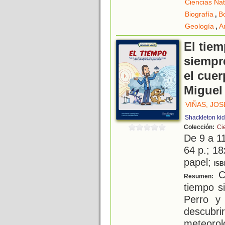
Ciencias Nat
,
Biografía
B
,
Geología
A
El tiem
siempr
el cue
Miguel 
VIÑAS, JO
Shackleton ki
Colección:
Ci
De 9 a 1
64 p.; 18
papel;
ISB
Ca
Resumen:
tiempo s
Perro y
descubr
meteo