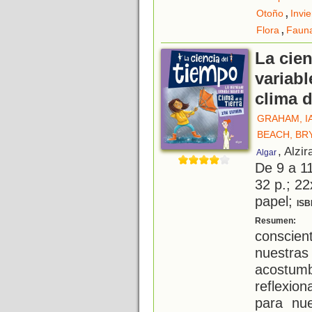
,
Otoño
Invi
,
Flora
Faun
La cien
variabl
clima d
GRAHAM, I
BEACH, BR
, Alzir
Algar
De 9 a 1
32 p.; 22
papel;
ISB
M
Resumen:
conscien
nuestra
acost
reflexio
para nue