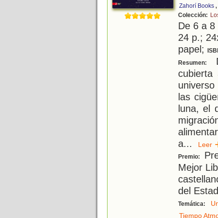
Zahorí Books
Colección:
Lo
De 6 a 8
24 p.; 24
papel;
ISB
D
Resumen:
cubierta
universo
las cigü
luna, el 
migració
alimenta
a
...
Lee
Pre
Premio:
Mejor Lib
castellan
del Esta
Un
Temática:
Tiempo Atmo