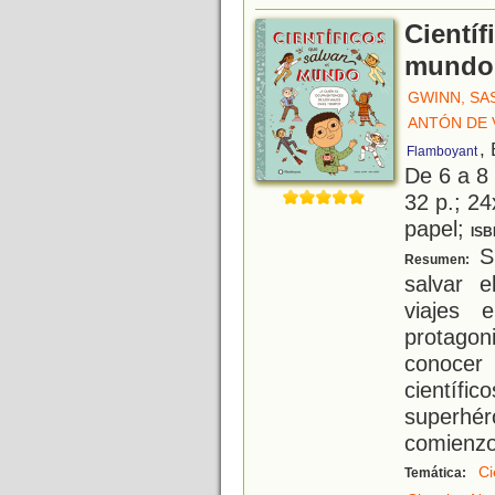
Científ
mundo
GWINN, SA
ANTÓN DE V
,
Flamboyant
De 6 a 8
32 p.; 24
papel;
ISB
Si
Resumen:
salvar e
viajes 
protagon
conoce
científi
superhé
comienzo
Ci
Temática: