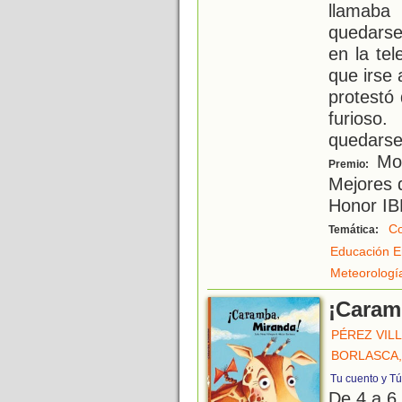
llamaba
quedarse
en la te
que irse
protestó
furios
quedarse
Mot
Premio:
Mejores d
Honor I
C
Temática:
Educación E
Meteorologí
¡Caram
PÉREZ VILL
BORLASCA
Tu cuento y Tú
De 4 a 6