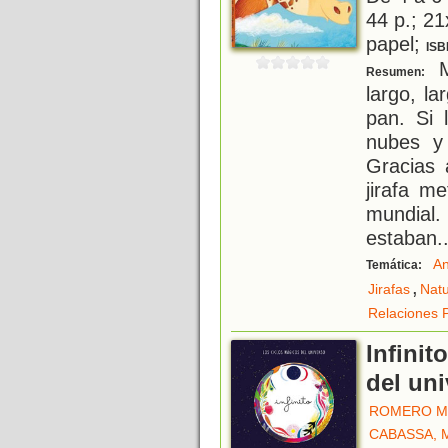
44 p.; 21
papel;
ISB
M
Resumen:
largo, l
pan. Si 
nubes y
Gracias 
jirafa m
mundial
estaban
.
An
Temática:
,
Jirafas
Natu
Relaciones 
Infinit
del un
ROMERO M
CABASSA, 