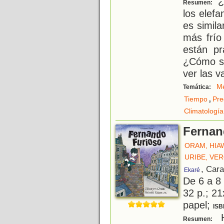
¿Q
Resumen:
los elef
es simil
más frío
están pr
¿Cómo se
ver las v
Me
Temática:
,
Tiempo
Pre
Climatología
Fernan
ORAM, HIA
URIBE, VE
, Car
Ekaré
De 6 a 8
32 p.; 21
papel;
ISB
H
Resumen: