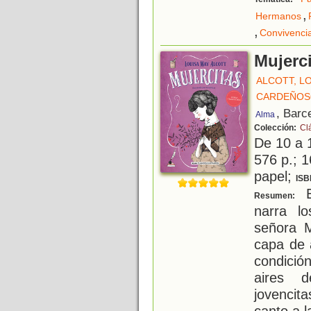
,
Hermanos
,
Convivenci
Mujercit
ALCOTT, L
CARDEÑOS
, Barc
Alma
Colección:
Cl
De 10 a 
576 p.; 1
papel;
ISB
Es
Resumen:
narra l
señora M
capa de 
condició
aires 
jovencit
canto a la