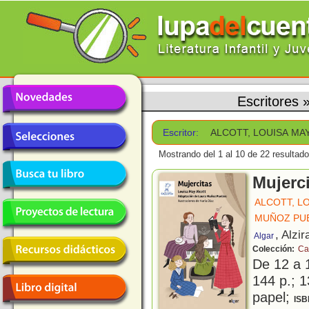
Escritores
Escritor:
ALCOTT, LOUISA MA
Mostrando del 1 al 10 de 22 resultado
Mujerc
ALCOTT, L
MUÑOZ PUE
, Alzir
Algar
Colección:
Ca
De 12 a 
144 p.; 1
papel;
ISB