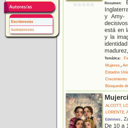
E
Resumen:
Inglater
y Amy- 
Escritores/as
decisivo
está en l
Ilustradores/as
y la ima
identid
madurez
Fa
Temática:
,
Mujeres
Am
Estados Uni
Crecimiento
Búsqueda de
Mujerci
ALCOTT, L
LORENTE, 
, Z
Edelvives
De 10 a 