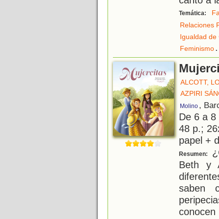
Fa
Temática:
Relaciones F
Igualdad de
.
Feminismo
Mujerc
ALCOTT, L
AZPIRI SÁ
, Bar
Molino
De 6 a 8
48 p.; 26
papel + d
¿
Resumen:
Beth y 
diferent
saben c
peripec
conocen 