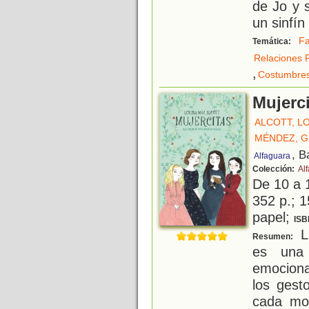
de Jo y s
un sinfín
Fa
Temática:
Relaciones F
,
Costumbre
Mujerc
ALCOTT, L
MÉNDEZ, G
, B
Alfaguara
Colección:
Al
De 10 a 
352 p.; 1
papel;
ISB
L
Resumen:
es una 
emocion
los gest
cada mom