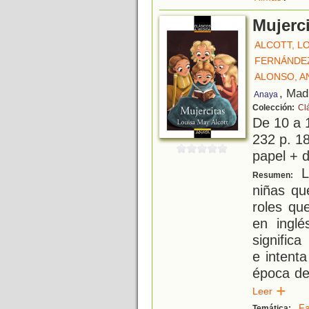
Mujerc
ALCOTT, L
FERNÁNDE
ALONSO, A
, Mad
Anaya
Colección:
Cl
De 10 a 
232 p. 18
papel + d
L
Resumen:
niñas qu
roles qu
en inglé
signific
e intenta
época de 
Leer
Fa
Temática: