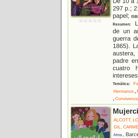
De 10 a 
297 p.; 2
papel;
ISB
La
Resumen:
de un a
guerra d
1865). L
austera,
padre en
cuatro 
interese
Fa
Temática:
,
Hermanos
,
Convivenci
Mujerc
ALCOTT, L
GIL, CARM
, Barc
Alma