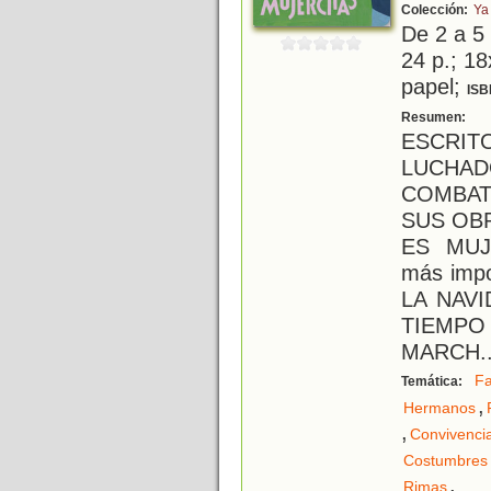
Colección:
Ya
De 2 a 5
24 p.; 18
papel;
ISB
L
Resumen:
ESCR
LUCHAD
COMBAT
SUS OB
ES MUJE
más impo
LA NAV
TIEMP
MARCH
.
Fa
Temática:
,
Hermanos
,
Convivenci
Costumbres
.
Rimas