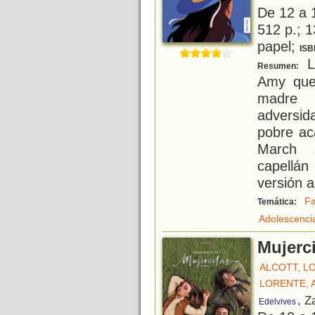
De 12 a 
512 p.; 1
papel;
ISB
L
Resumen:
Amy que
madre 
adversid
pobre ac
March 
capellán
versión 
Fa
Temática:
Adolescenci
Mujerci
ALCOTT, L
LORENTE, 
, Z
Edelvives