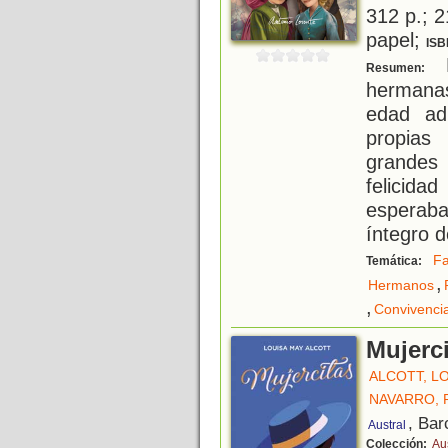
312 p.; 2
papel;
ISB
L
Resumen:
hermanas
edad ad
propias
grandes 
felicid
esperaba
íntegro d
Fa
Temática:
,
Hermanos
,
Convivenci
Mujerc
ALCOTT, L
NAVARRO, 
, Bar
Austral
Colección:
Aus