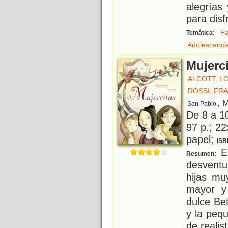
alegrías
para disf
Fa
Temática:
Adolescenci
Mujerc
ALCOTT, L
ROSSI, FR
, 
San Pablo
De 8 a 1
97 p.; 22
papel;
ISB
Es
Resumen:
desventu
hijas mu
mayor y
dulce Be
y la peq
de realis