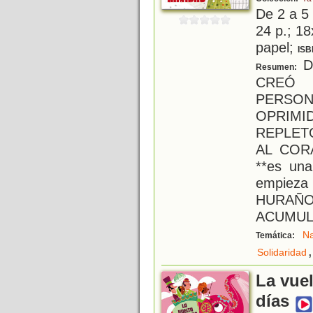
De 2 a 5
24 p.; 18
papel;
ISB
D
Resumen:
CREÓ
PERS
OPRIM
REPLET
AL COR
**es un
empiez
HURAÑO
ACUMUL
Na
Temática:
,
Solidaridad
La vue
días