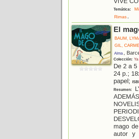
VIVE CO
M
Temática:
.
Rimas
El mag
BAUM, LYM
GIL, CARM
, Barc
Alma
Colección:
Ya
De 2 a 5
24 p.; 18
papel;
ISB
L
Resumen:
ADEMÁS
NOVE
PERIO
DESVELO
mago de 
autor y