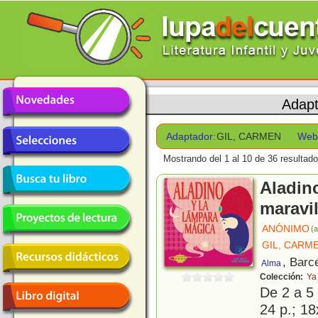
Adap
Adaptador:
GIL, CARMEN
Web
Mostrando del 1 al 10 de 36 resultado
Aladino
maravi
ANÓNIMO
(a
GIL, CARM
, Barc
Alma
Colección:
Ya
De 2 a 5
24 p.; 18