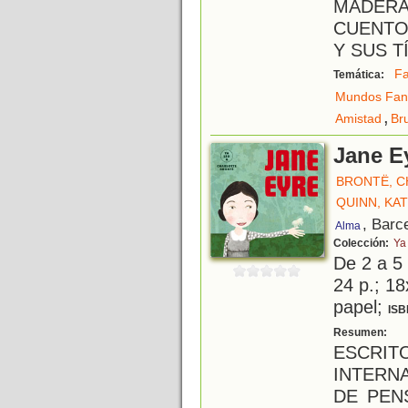
MADER
CUENTO
Y SUS T
Fa
Temática:
Mundos Fant
,
Amistad
Br
Jane E
BRONTË, 
QUINN, KA
, Barc
Alma
Colección:
Ya
De 2 a 5
24 p.; 18
papel;
ISB
C
Resumen:
ESCRI
INTERN
DE PEN