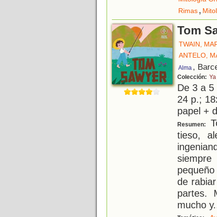
,
Rimas
Mito
Tom S
TWAIN, MA
ANTELO, M
, Barc
Alma
Colección:
Ya
De 3 a 5
24 p.; 18
papel + d
To
Resumen:
tieso, a
ingenian
siempre
pequeño 
de rabiar
partes. 
mucho y
.