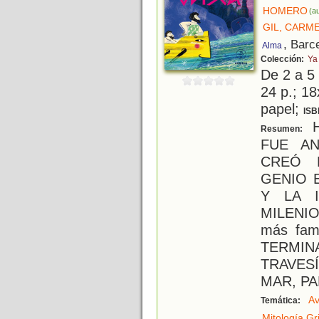
HOMERO
(au
GIL, CARM
, Barc
Alma
Colección:
Ya
De 2 a 5
24 p.; 18
papel;
ISB
H
Resumen:
FUE AN
CREÓ 
GENIO 
Y LA 
MILENIO
más fam
TERMI
TRAVES
MAR, P
Av
Temática:
Mitología Gr