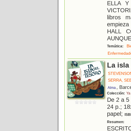
ELLA Y
VICTORI
libros 
empieza
HALL C
AUNQUE
Bi
Temática:
Enfermedad
La isla
STEVENSON
SERRA, SE
, Barc
Alma
Colección:
Ya
De 2 a 5
24 p.; 18
papel;
ISB
S
Resumen:
ESCRIT