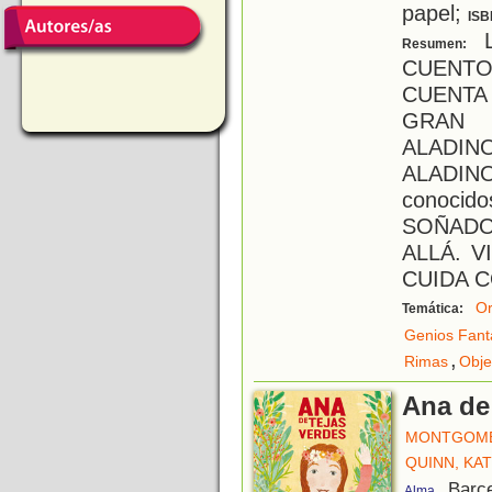
papel;
ISB
L
Resumen:
CUENTO
CUENTA
GRAN 
ALADIN
ALADIN
conoci
SOÑADO
ALLÁ. 
CUIDA 
Or
Temática:
Genios Fant
,
Rimas
Obje
Ana de
MONTGOME
QUINN, KA
, Barc
Alma