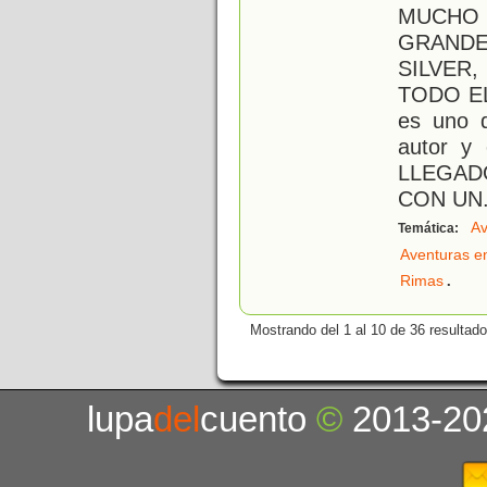
MUCHO
GRAND
SILVER
TODO E
es uno d
autor y
LLEGAD
CON UN
Av
Temática:
Aventuras e
.
Rimas
Mostrando del 1 al 10 de 36 resultado
lupa
del
cuento
©
2013-20