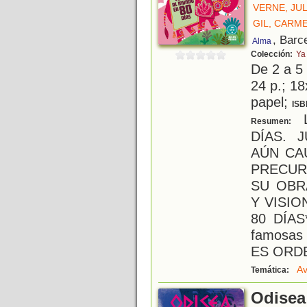
VERNE, JU
GIL, CARM
, Barc
Alma
Colección:
Ya
De 2 a 5
24 p.; 18
papel;
ISB
L
Resumen:
DÍAS. 
AÚN CA
PRECUR
SU OBR
Y VISIO
80 DÍAS
famosas
ES ORD
Av
Temática:
Odisea