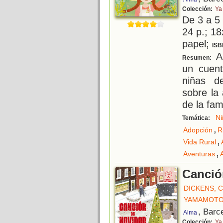
Colección:
Ya
De 3 a 5
24 p.; 18
papel;
ISB
An
Resumen:
un cuent
niñas d
sobre la
de la fami
Ni
Temática:
,
Adopción
R
,
Vida Rural
,
Aventuras
Canció
DICKENS, 
YAMAMOTO
, Barc
Alma
Colección:
Ya