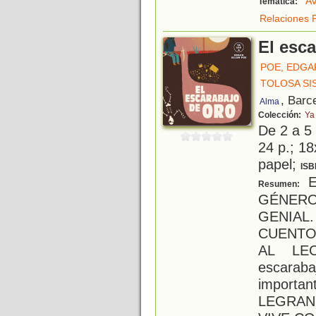
Av
Temática:
Relaciones F
El esc
POE, EDGA
TOLOSA SI
, Barc
Alma
Colección:
Ya
De 2 a 5
24 p.; 18
papel;
ISB
E
Resumen:
GÉNERO
GENIAL
CUENTO
AL LE
escaraba
importa
LEGRAN