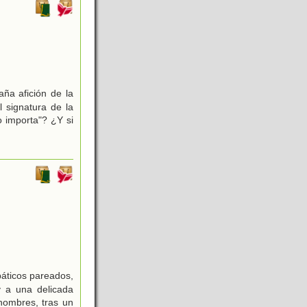
ña afición de la
l signatura de la
 importa"? ¿Y si
páticos pareados,
y a una delicada
nombres, tras un