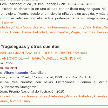
 cm.; cartoné; 2ª ed., 9ª imp.; papel;
978-84-204-6498-8
ISBN:
historia se desarrolla en una ciudad con edificios muy antiguos. All
n un viejo anfiteatro, desde el principio la niña es bien acogida, y má
 cómo su relación con ella activa poderosamente su imaginación y
Leer
udades
,
Crítica Social
,
Relaciones Personales
,
Tiempo
,
Vida
,
Niñas
,
Ni
tugas
,
Dinero
,
Fama
,
Felicidad
,
Sentimientos
,
Magia
,
Enigmas
,
Person
 Tragaleguas y otros cuentos
HAEL
JUAN, ANA
LÓPEZ, MARÍA TERESA
(aut.)
(ilust.)
(trad.)
, ANTONIO DE
GARCÍA BADELL, REGINO
(trad.)
(trad.)
drid, 2004
aguara infantil
os.
Álbum Ilustrado
. Castellano.
cm.; cartoné; 1ª ed., 1ª imp.; papel;
978-84-204-0101-0
ISBN:
cluye tres cuentos con bellas ilustraciones "Filemón el Arruga
 y "Norberto Nucagorda".
uan, Premio Nacional de Ilustración 2010
imales
,
Tortugas
,
Rinocerontes
,
Elefantes
,
Moscas
,
Fábulas
,
Animales
manos
,
Autoritarismo
.