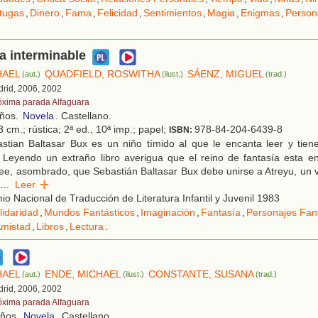
tugas
,
Dinero
,
Fama
,
Felicidad
,
Sentimientos
,
Magia
,
Enigmas
,
Person
ia interminable
HAEL
QUADFIELD, ROSWITHA
SÁENZ, MIGUEL
(aut.)
(ilust.)
(trad.)
drid, 2006, 2002
óxima parada Alfaguara
años.
Novela
. Castellano.
 cm.; rústica; 2ª ed., 10ª imp.; papel;
978-84-204-6439-8
ISBN:
stian Baltasar Bux es un niño tímido al que le encanta leer y tien
 Leyendo un extraño libro averigua que el reino de fantasía esta en
lee, asombrado, que Sebastián Baltasar Bux debe unirse a Atreyu, un v
a
...
Leer
o Nacional de Traducción de Literatura Infantil y Juvenil 1983
lidaridad
,
Mundos Fantásticos
,
Imaginación
,
Fantasía
,
Personajes Fant
mistad
,
Libros
,
Lectura
.
HAEL
ENDE, MICHAEL
CONSTANTE, SUSANA
(aut.)
(ilust.)
(trad.)
drid, 2006, 2002
óxima parada Alfaguara
años.
Novela
. Castellano.