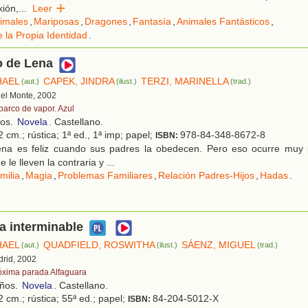
xión,
...
Leer
imales
,
Mariposas
,
Dragones
,
Fantasía
,
Animales Fantásticos
,
 la Propia Identidad
.
o de Lena
HAEL
CAPEK, JINDRA
TERZI, MARINELLA
(aut.)
(ilust.)
(trad.)
 del Monte, 2002
 barco de vapor. Azul
ños.
Novela
. Castellano.
 cm.; rústica; 1ª ed., 1ª imp; papel;
978-84-348-8672-8
ISBN:
na es feliz cuando sus padres la obedecen. Pero eso ocurre muy 
 le lleven la contraria y ...
milia
,
Magia
,
Problemas Familiares
,
Relación Padres-Hijos
,
Hadas
.
ia interminable
HAEL
QUADFIELD, ROSWITHA
SÁENZ, MIGUEL
(aut.)
(ilust.)
(trad.)
drid, 2002
óxima parada Alfaguara
años.
Novela
. Castellano.
 cm.; rústica; 55ª ed.; papel;
84-204-5012-X
ISBN: