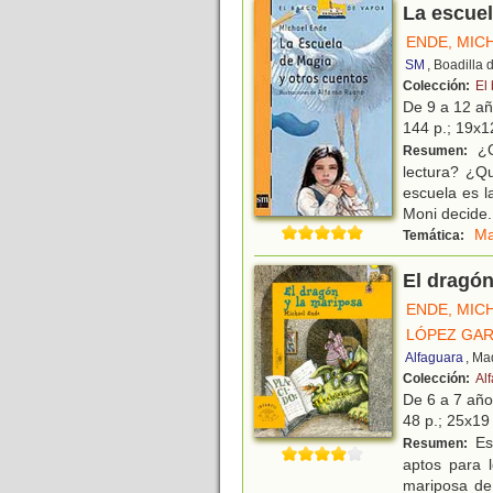
La escuel
ENDE, MIC
SM
, Boadilla
Colección:
El
De 9 a 12 a
144 p.; 19x12
¿Q
Resumen:
lectura? ¿Qu
escuela es l
Moni decide
.
Ma
Temática:
El dragón
ENDE, MIC
LÓPEZ GAR
Alfaguara
, Ma
Colección:
Alf
De 6 a 7 añ
48 p.; 25x19 
Est
Resumen:
aptos para 
mariposa de