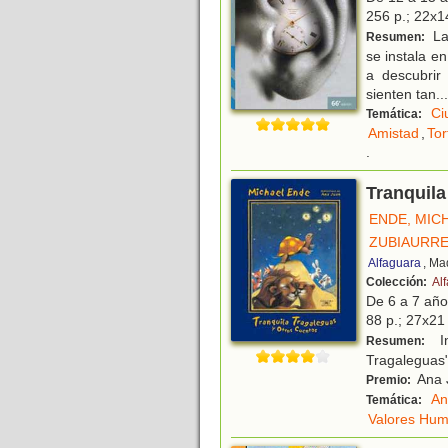
256 p.; 22x14
La 
Resumen:
se instala e
a descubrir
sienten tan
...
Ci
Temática:
Amistad
,
Tor
.
Tranquila
ENDE, MIC
ZUBIAURRE
Alfaguara
, Ma
Colección:
Alf
De 6 a 7 añ
88 p.; 27x21 
In
Resumen:
Tragaleguas"
Ana J
Premio:
An
Temática:
Valores Hu