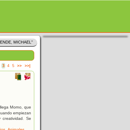
 "ENDE, MICHAEL"
3
4
5
>>
>>|
í llega Momo, que
s cuando empiezan
 creatividad. Se
ños
,
Animales
,