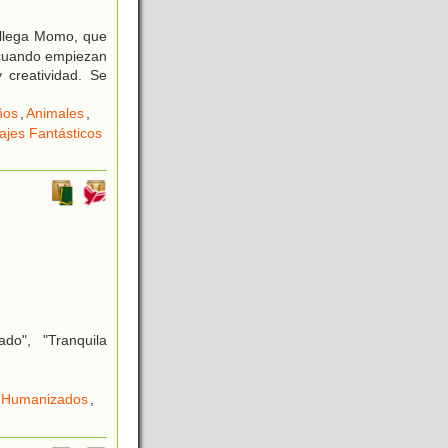
í llega Momo, que
s cuando empiezan
 creatividad. Se
ños
,
Animales
,
ajes Fantásticos
do", "Tranquila
 Humanizados
,