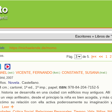
Escritores
»
Libros de
eb:
https://michaelende.de/momo
dos.
Pág.
de 5.
|<<
<<
1
2
HAEL
VICENTE, FERNANDO
CONSTANTE, SUSANA
(aut.)
(ilust.)
(trad.)
drid, 2007
años.
Novela
. Castellano.
 cm.; cartoné; 1ª ed., 1ª imp.; papel;
978-84-204-7152-5
ISBN:
historia se desarrolla en una ciudad con edificios muy antiguos. All
n un viejo anfiteatro, desde el principio la niña es bien acogida, y má
 cómo su relación con ella activa poderosamente su imaginación y
Leer
udades
,
Crítica Social
,
Relaciones Personales
,
Tiempo
,
Vida
,
Niñas
,
Ni