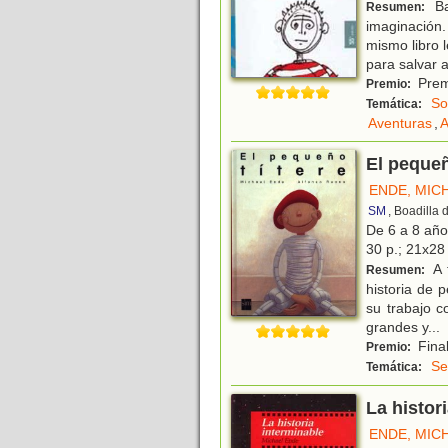
Ba
Resumen:
imaginación.
mismo libro 
para salvar 
Premi
Premio:
So
Temática:
Aventuras
,
A
El pequeñ
ENDE, MIC
SM
, Boadilla
De 6 a 8 añ
30 p.; 21x28 
A 
Resumen:
historia de
su trabajo c
grandes y
...
Final
Premio:
Se
Temática:
La histor
ENDE, MIC