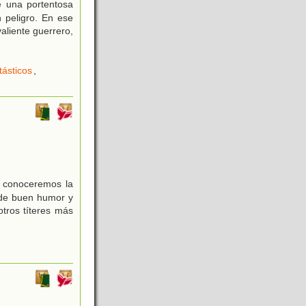
e una portentosa
 peligro. En ese
aliente guerrero,
ásticos
,
es conoceremos la
 de buen humor y
tros títeres más