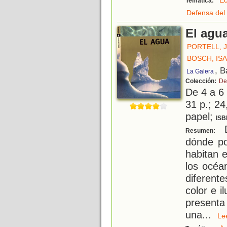
Ec
Temática:
Defensa del
El agu
PORTELL, 
BOSCH, IS
, B
La Galera
Colección:
De
De 4 a 6
31 p.; 24
papel;
ISB
D
Resumen:
dónde po
habitan e
los océa
diferent
color e i
present
una
...
L