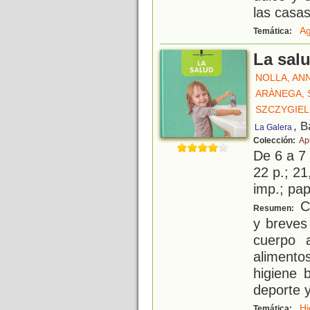
las casas
A
Temática:
La sal
NOLLA, AN
ARÀNEGA,
SZCZYGIEL
, B
La Galera
Colección:
Ap
De 6 a 7
22 p.; 21
imp.; pa
Co
Resumen:
y breves
cuerpo a
alimento
higiene 
deporte 
Hi
Temática: