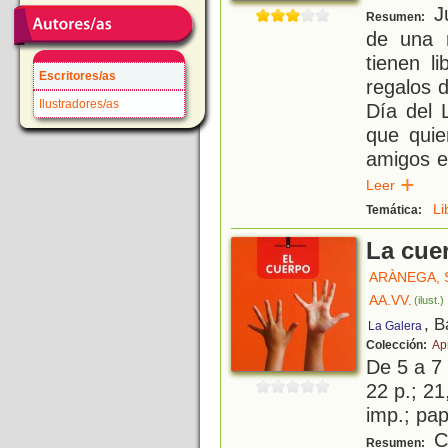
Ju
Resumen:
de una 
tienen l
Escritores/as
regalos 
Ilustradores/as
Día del 
que quie
amigos e
Leer
Li
Temática:
La cue
ARÀNEGA,
AA.VV.
(ilust.)
, B
La Galera
Colección:
Ap
De 5 a 7
22 p.; 21
imp.; pa
Co
Resumen: