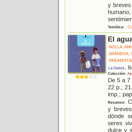
y breves
humano,
sentimien
C
Temática:
El agu
NOLLA, AN
ARÀNEGA,
DREAMSTI
, B
La Galera
Colección:
Ap
De 5 a 7
22 p.; 21
imp.; pa
Co
Resumen:
y breves
dónde se
seres vi
dulce y 