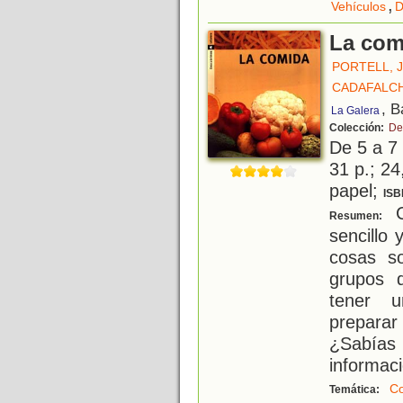
,
Vehículos
D
La com
PORTELL, 
CADAFALCH
, B
La Galera
Colección:
De
De 5 a 7
31 p.; 24
papel;
ISB
Co
Resumen:
sencillo
cosas so
grupos d
tener u
preparar 
¿Sabías
informac
C
Temática: