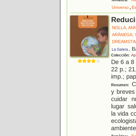
Temática:
,
Universo
Es
Reducir
NOLLA, AN
ARÀNEGA,
DREAMSTI
, B
La Galera
Colección:
Ap
De 6 a 8
22 p.; 21
imp.; pa
Co
Resumen:
y breves
cuidar 
lugar sa
la vida c
ecologi
ambiente