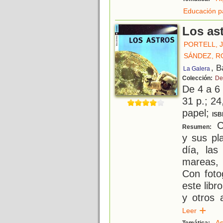
Educación p
Los as
PORTELL, 
SÁNDEZ, R
, B
La Galera
Colección:
De
De 4 a 6
31 p.; 24
papel;
ISB
Co
Resumen:
y sus pl
día, las
mareas, 
Con foto
este libro
y otros 
Leer
As