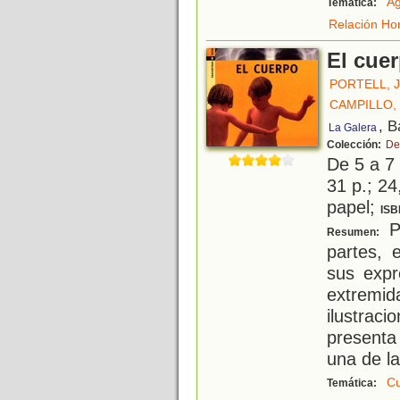
A
Temática:
Relación Ho
El cue
PORTELL, 
CAMPILLO,
, B
La Galera
Colección:
De
De 5 a 7
31 p.; 24
papel;
ISB
Pa
Resumen:
partes, 
sus expr
extremid
ilustra
present
una de la
C
Temática: