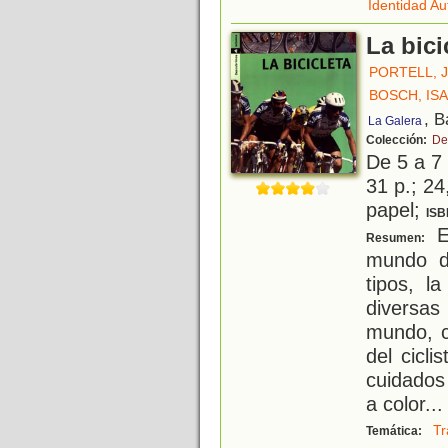
Identidad A
La bici
PORTELL, 
BOSCH, IS
, B
La Galera
Colección:
De
De 5 a 7
31 p.; 24
papel;
ISB
Es
Resumen:
mundo de
tipos, l
diversa
mundo, c
del cicli
cuidados
a color
...
Tr
Temática: