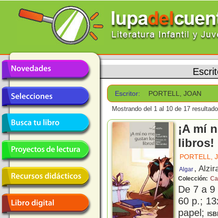
Escri
Escritor:
PORTELL, JOAN
Mostrando del 1 al 10 de 17 resultado
¡A mí 
libros!
PORTELL, 
, Alzir
Algar
Colección:
Ca
De 7 a 9
60 p.; 13
papel;
ISB