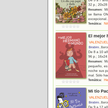
De 5 a 7 añ
32 p.; 20x28 
Mi
Resumen:
se llama Of
excepcional..
Ni
Temática:
El mejor
VALENZUEL
Birabiro
, Barc
De 8 a 10 a
96 p.; 16x24 
Ma
Resumen:
pequeño, es 
noche sus pa
mal. Sólo ha
He
Temática:
Mi tío P
VALENZUEL
Birabiro
, Barc
De 9 a 12 a