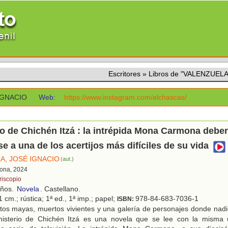
Escritores
»
Libros de "VALENZUEL
IGNACIO
Web:
https://www.instagram.com/elchascas/
io de Chichén Itzá : la intrépida Mona Carmona debe
se a una de los acertijos más difíciles de su vida
A, JOSÉ IGNACIO
(aut.)
lona, 2024
riscopio
años.
Novela
. Castellano.
 cm.; rústica; 1ª ed., 1ª imp.; papel;
978-84-683-7036-1
ISBN:
tos mayas, muertos vivientes y una galería de personajes donde nadi
misterio de Chichén Itzá es una novela que se lee con la misma 