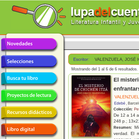
Escritor:
VALENZUELA, JOSÉ 
Mostrando del 1 al 6 de 6 resultados.
El mister
enfrantar
VALENZUEL
Edebé
, Barce
Colección:
Pe
De 12 a 14 
248 p.; 13x21
Mi
Resumen:
verdad. El 