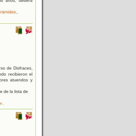
is años, deberá
irámides
,
rso de Disfraces,
do recibieron el
ores atuendos y
 de la lista de
r
.