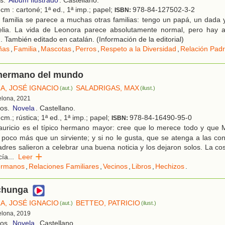
os.
Álbum Ilustrado
. Castellano.
cm : cartoné; 1ª ed., 1ª imp.; papel;
978-84-127502-3-2
ISBN:
 familia se parece a muchas otras familias: tengo un papá, un dada 
elia. La vida de Leonora parece absolutamente normal, pero hay 
. También editado en catalán. (Información de la editorial)
ñas
,
Familia
,
Mascotas
,
Perros
,
Respeto a la Diversidad
,
Relación Padr
 hermano del mundo
A, JOSÉ IGNACIO
SALADRIGAS, MAX
(aut.)
(ilust.)
elona, 2021
ños.
Novela
. Castellano.
cm.; rústica; 1ª ed., 1ª imp.; papel;
978-84-16490-95-0
ISBN:
uricio es el típico hermano mayor: cree que lo merece todo y que
poco más que un sirviente; y si no le gusta, que se atenga a las co
dres salieron a celebrar una buena noticia y los dejaron solos. La co
cía
...
Leer
rmanos
,
Relaciones Familiares
,
Vecinos
,
Libros
,
Hechizos
.
achunga
A, JOSÉ IGNACIO
BETTEO, PATRICIO
(aut.)
(ilust.)
elona, 2019
ños.
Novela
. Castellano.