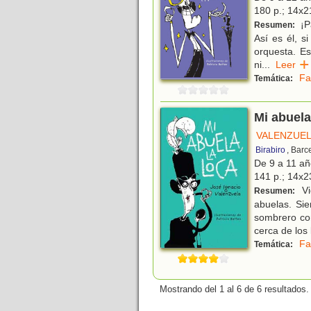
180 p.; 14x2
¡P
Resumen:
Así es él, s
orquesta. Es
ni
...
Leer
Fa
Temática:
Mi abuela
VALENZUEL
Birabiro
, Barc
De 9 a 11 a
141 p.; 14x23
Vi
Resumen:
abuelas. Si
sombrero co
cerca de los 
Fa
Temática:
Mostrando del 1 al 6 de 6 resultados.