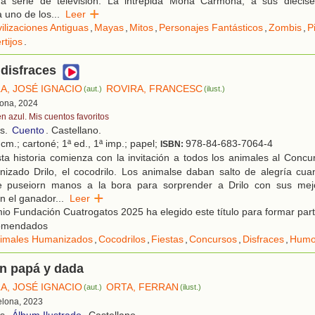
 serie de televisión. La intrépida Mona Carmona, a sus diecisé
a uno de los
...
Leer
vilizaciones Antiguas
,
Mayas
,
Mitos
,
Personajes Fantásticos
,
Zombis
,
P
rtijos
.
 disfraces
A, JOSÉ IGNACIO
ROVIRA, FRANCESC
(aut.)
(ilust.)
lona, 2024
en azul. Mis cuentos favoritos
os.
Cuento
. Castellano.
cm.; cartoné; 1ª ed., 1ª imp.; papel;
978-84-683-7064-4
ISBN:
a historia comienza con la invitación a todos los animales al Concu
izado Drilo, el cocodrilo. Los animalse daban salto de alegría cuan
e puseiorn manos a la bora para sorprender a Drilo con sus mej
en el ganador
...
Leer
o Fundación Cuatrogatos 2025 ha elegido este título para formar parte
comendados
imales Humanizados
,
Cocodrilos
,
Fiestas
,
Concursos
,
Disfraces
,
Humo
on papá y dada
A, JOSÉ IGNACIO
ORTA, FERRAN
(aut.)
(ilust.)
elona, 2023