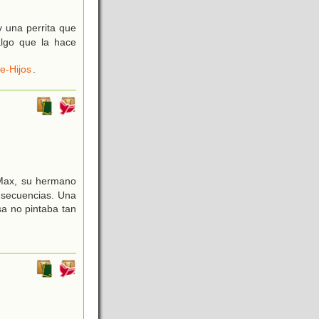
y una perrita que
algo que la hace
e-Hijos
.
 Max, su hermano
nsecuencias. Una
sa no pintaba tan