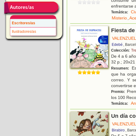
consume una
enfrentarse 
Ci
Temática:
Misterio
,
Ace
Escritores/as
Fiesta de
Ilustradores/as
VALENZUEL
Edebé
, Barce
Colección:
Tr
De 4 a 6 añ
32 p.; 20x21 
Est
Resumen:
que ha organ
correo. Y s
convertirse 
Premi
Premio:
los 100 Re
An
Temática:
Un día c
VALENZUEL
Birabiro
, Barc