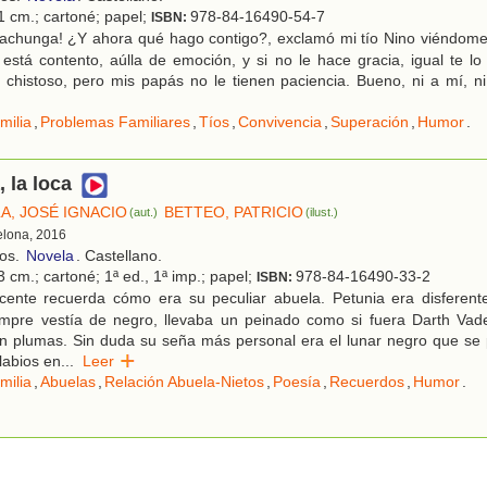
1 cm.; cartoné; papel;
978-84-16490-54-7
ISBN:
achunga! ¿Y ahora qué hago contigo?, exclamó mi tío Nino viéndome 
i está contento, aúlla de emoción, y si no le hace gracia, igual te l
 chistoso, pero mis papás no le tienen paciencia. Bueno, ni a mí, n
milia
,
Problemas Familiares
,
Tíos
,
Convivencia
,
Superación
,
Humor
.
, la loca
A, JOSÉ IGNACIO
BETTEO, PATRICIO
(aut.)
(ilust.)
elona, 2016
ños.
Novela
. Castellano.
 cm.; cartoné; 1ª ed., 1ª imp.; papel;
978-84-16490-33-2
ISBN:
cente recuerda cómo era su peculiar abuela. Petunia era disferente
empre vestía de negro, llevaba un peinado como si fuera Darth Vade
n plumas. Sin duda su seña más personal era el lunar negro que se 
labios en
...
Leer
milia
,
Abuelas
,
Relación Abuela-Nietos
,
Poesía
,
Recuerdos
,
Humor
.