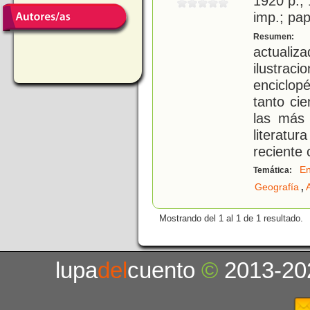
1920 p.; 
imp.; pa
C
Resumen:
actual
ilustraci
enciclop
tanto ci
las más 
literat
reciente 
En
Temática:
,
Geografía
Mostrando del 1 al 1 de 1 resultado.
lupa
del
cuento
©
2013-20