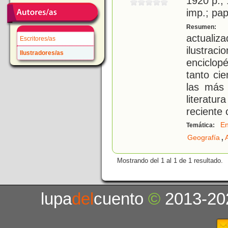
1920 p.; 
imp.; pa
C
Resumen:
actual
Escritores/as
ilustraci
Ilustradores/as
enciclop
tanto ci
las más 
literat
reciente 
En
Temática:
,
Geografía
Mostrando del 1 al 1 de 1 resultado.
lupa
del
cuento
©
2013-20