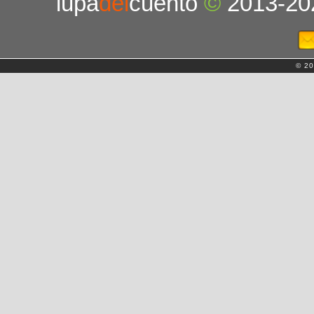
lupa
del
cuento
©
2013-20
© 20