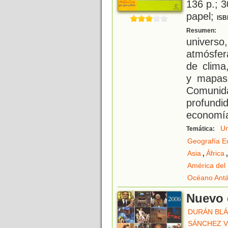
136 p.; 3
papel;
ISB
C
Resumen:
universo
atmósfer
de clima
y mapas 
Comuni
profundi
economí
Un
Temática:
Geografía E
,
Asia
África
América del
Océano Antá
Nuevo 
DURÁN BLÁ
SÁNCHEZ V