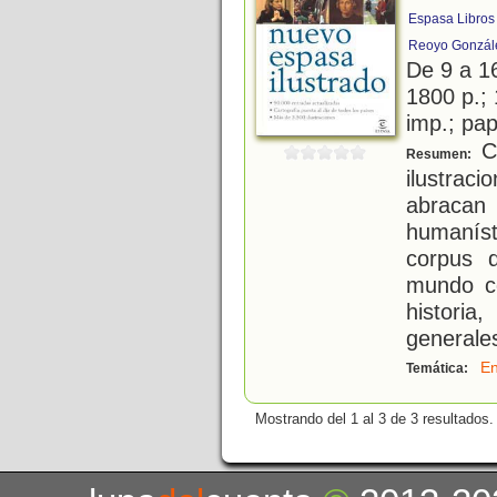
Espasa Libros
Reoyo Gonzále
De 9 a 1
1800 p.; 
imp.; pa
Cu
Resumen:
ilustraci
abracan 
humaníst
corpus 
mundo co
historia
generale
En
Temática:
Mostrando del 1 al 3 de 3 resultados.