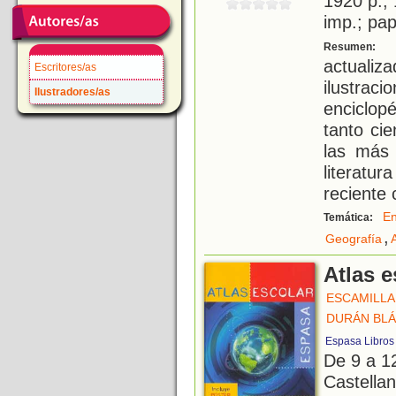
1920 p.; 
imp.; pa
C
Resumen:
actual
Escritores/as
ilustraci
Ilustradores/as
enciclop
tanto ci
las más 
literat
reciente 
En
Temática:
,
Geografía
Atlas 
ESCAMILLA 
DURÁN BLÁ
Espasa Libros
De 9 a 1
Castellan