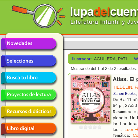
Ilustrador:
AGUILERA, PATI
W
Mostrando del 1 al 2 de 2 resultados.
Atlas. El 
HÉDELIN, 
Zahorí Books
,
De 9 a 11 a
64 p.; 27x33 
«¡
Resumen:
planeta. Un l
las banderas
los
...
Lee
Co
Temática: