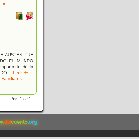
tes
.
NE AUSTEN FUE
ODO EL MUNDO
portante de la
ADO
...
Leer
 Familiares
,
Pág. 1 de 1.