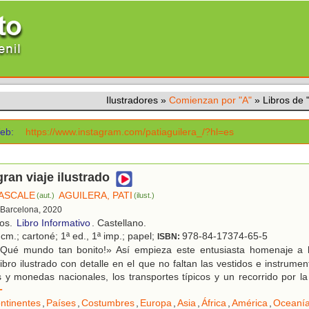
Ilustradores
»
Comienzan por "A"
»
Libros de
eb:
https://www.instagram.com/patiaguilera_/?hl=es
gran viaje ilustrado
PASCALE
AGUILERA, PATI
(aut.)
(ilust.)
 Barcelona, 2020
ños.
Libro Informativo
. Castellano.
cm.; cartoné; 1ª ed., 1ª imp.; papel;
978-84-17374-65-5
ISBN:
Qué mundo tan bonito!» Así empieza este entusiasta homenaje a l
ibro ilustrado con detalle en el que no faltan las vestidos e instrumen
 y monedas nacionales, los transportes típicos y un recorrido por la 
r
ntinentes
,
Países
,
Costumbres
,
Europa
,
Asia
,
África
,
América
,
Oceaní