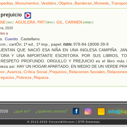
opedias
,
Monumentos
,
Vestidos
,
Objetos
,
Banderas
,
Moneda
,
Transpor
 prejuicio
ANE
AGUILERA, PATI
GIL, CARMEN
(aut.)
(ilust.)
(adapt.)
ona, 2020
 leo a
os.
Cuento
. Castellano.
cm.; cartÓn; 1ª ed., 1ª imp.; papel;
978-84-18008-39-9
ISBN:
ENTAN QUE NACIÓ ESA NIÑA EN UNA INGLESA CAMPIÑA. JA
ORA Y UNA IMPORTANTE ESCRITORA. POR SUS LIBROS, T
RESPETO PROFUNDO. ORGULLO Y PREJUICIO es el libro más im
mpieza así: HAY UN HOGAR APARTADO, EN MEDIO DE UN VERDE PR
or
,
Avaricia
,
Crítica Social
,
Prejuicios
,
Relaciones Sociales
,
Relaciones
rejuicios
,
Pobreza
,
Riqueza
.
2026
¿qué es?
¿quiénes somos?
© 2013-2026 Vincent&Vincent | DTR-Sistemas