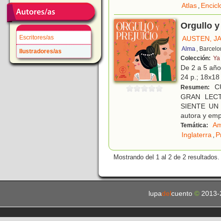
Atlas
,
Encicl
Orgullo y
Escritores/as
AUSTEN, J
Alma
, Barcel
Ilustradores/as
Colección:
Ya
De 2 a 5 añ
24 p.; 18x18 
CU
Resumen:
GRAN LECT
SIENTE UN 
autora y e
Am
Temática:
Inglaterra
,
P
Mostrando del 1 al 2 de 2 resultados.
lupa
del
cuento
©
2013-