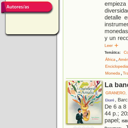
empieza
diversida
detalle 
instrume
monedas 
y un reco
Leer
Co
Temática:
,
África
Amér
Enciclopedi
,
Moneda
Tr
La ban
GRANERO,
, Bar
Ekaré
De 6 a 8
44 p.; 20
papel;
ISB
T