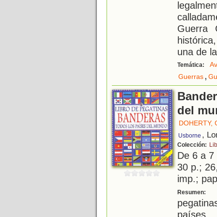
legalme
callada
Guerra 
históric
una de l
Av
Temática:
,
Guerras
Gu
Bander
del mu
DOHERTY, 
, Lo
Usborne
Colección:
Li
De 6 a 7
30 p.; 26
imp.; pa
C
Resumen:
pegatin
países.