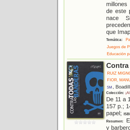
millones
de este 
nace Si
preceden
que Imapl
Pa
Temática:
Juegos de P
Educación p
Contra
RUIZ MIGN
FIOR, MAN
, Boadil
SM
Colección:
¡A
De 11 a 
157 p.; 1
papel;
ISB
El
Resumen:
y barber