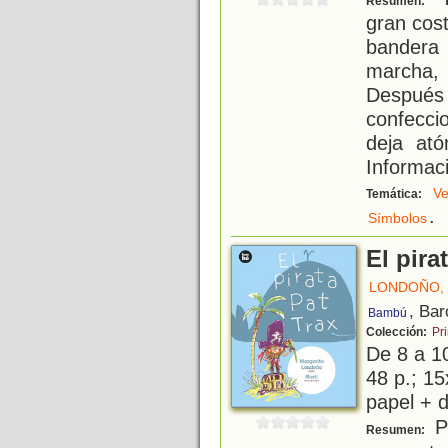
Resumen:
gran cost
bandera
marcha, 
Después 
confecci
deja ató
Informaci
Ve
Temática:
.
Símbolos
El pira
LONDOÑO,
, Bar
Bambú
Colección:
Pr
De 8 a 1
48 p.; 15
papel + d
Pa
Resumen: