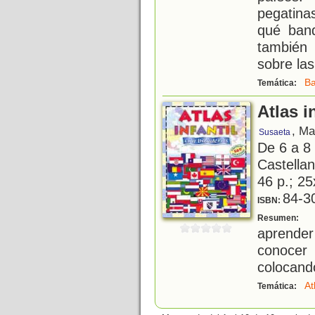
pegatina
qué ban
también
sobre las
B
Temática:
Atlas i
, Ma
Susaeta
De 6 a 8
Castellan
46 p.; 25
84-3
ISBN:
A
Resumen:
aprender
conocer 
colocand
At
Temática: