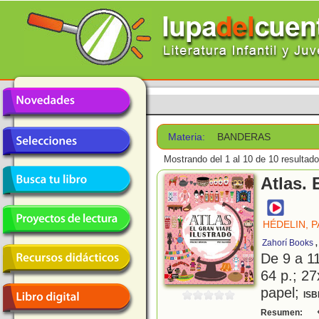
Materia:
BANDERAS
Mostrando del 1 al 10 de 10 resultado
Atlas. 
HÉDELIN, 
Zahorí Books
De 9 a 1
64 p.; 27
papel;
ISB
«
Resumen: