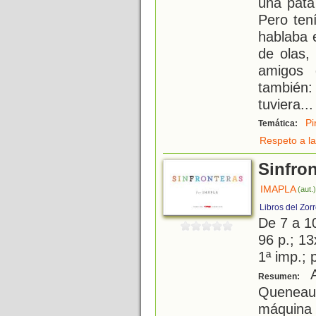
una pata
Pero ten
hablaba 
de olas,
amigos 
también:
tuviera
...
Pi
Temática:
Respeto a la
Sinfro
IMAPLA
(aut.
Libros del Zor
De 7 a 1
96 p.; 13
1ª imp.; 
A
Resumen:
Queneau
máquina 