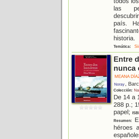
todos lo
las pe
descubri
país. H
fascina
historia.
Sí
Temática:
Entre 
nunca 
MEANA DÍAZ
, Bar
Noray
Colección:
Na
De 14 a 
288 p.; 1
papel;
ISB
Es
Resumen:
héroes 
españo