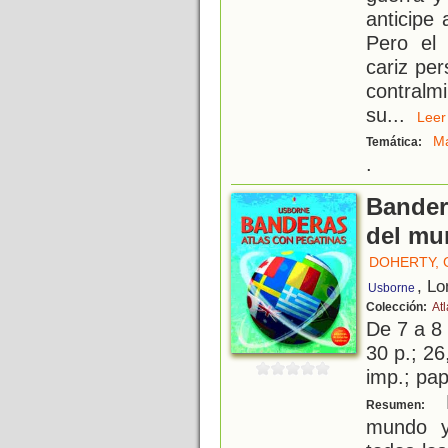
anticipe 
Pero el
cariz per
contralm
su
...
Le
M
Temática:
.
Bander
del mu
DOHERTY, 
, Lo
Usborne
Colección:
At
De 7 a 8
30 p.; 26
imp.; pa
E
Resumen:
mundo y