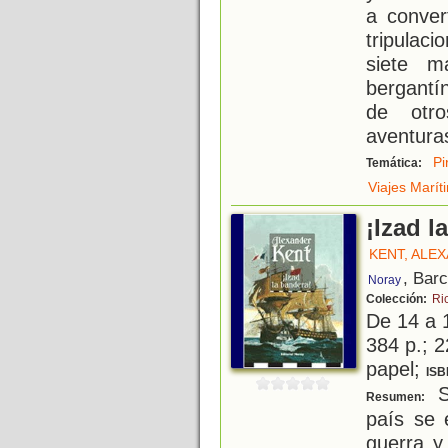
a conver
tripulac
siete m
bergantí
de otro
aventura
Pi
Temática:
Viajes Marít
¡Izad l
KENT, ALE
, Bar
Noray
Colección:
Ri
De 14 a 
384 p.; 2
papel;
ISB
S
Resumen:
país se 
guerra y