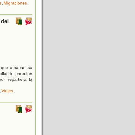
s
,
Migraciones
,
 del
s que amaban su
illas le parecían
r repartiera la
,
Viajes
,