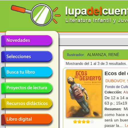
Ilustrador:
ALMANZA, RENÉ
Mostrando del 1 al 3 de 3 resultados.
Ecos del 
DUBOVOY, S
Fondo de Cult
Colección:
A l
De 12 a 14 
63 p.; 15x19 
Mig
Resumen:
como hace su
será un buen
pasar la
...