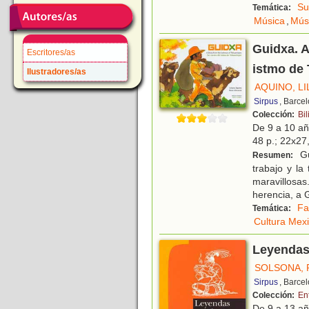
Su
Temática:
Música
,
Mús
Guidxa. A
Escritores/as
istmo de
Ilustradores/as
AQUINO, LI
Sirpus
, Barce
Colección:
Bil
De 9 a 10 a
48 p.; 22x27,
Gu
Resumen:
trabajo y la
maravillosa
herencia, a 
Fa
Temática:
Cultura Mex
Leyendas
SOLSONA, 
Sirpus
, Barce
Colección:
En
De 9 a 13 a