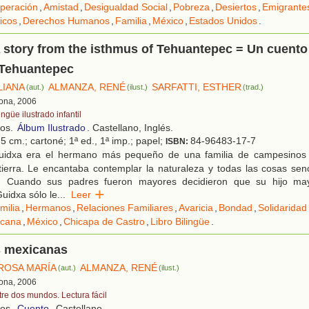
peración
,
Amistad
,
Desigualdad Social
,
Pobreza
,
Desiertos
,
Emigrante
icos
,
Derechos Humanos
,
Familia
,
México
,
Estados Unidos
.
 story from the isthmus of Tehuantepec = Un cuento
 Tehuantepec
LIANA
ALMANZA, RENÉ
SARFATTI, ESTHER
(aut.)
(ilust.)
(trad.)
lona, 2006
ingüe ilustrado infantil
ños.
Álbum Ilustrado
. Castellano, Inglés.
5 cm.; cartoné; 1ª ed., 1ª imp.; papel;
84-96483-17-7
ISBN:
idxa era el hermano más pequeño de una familia de campesino
 tierra. Le encantaba contemplar la naturaleza y todas las cosas senc
s. Cuando sus padres fueron mayores decidieron que su hijo mayo
Guidxa sólo le
...
Leer
milia
,
Hermanos
,
Relaciones Familiares
,
Avaricia
,
Bondad
,
Solidaridad
icana
,
México
,
Chicapa de Castro
,
Libro Bilingüe
.
 mexicanas
ROSA MARÍA
ALMANZA, RENÉ
(aut.)
(ilust.)
lona, 2006
tre dos mundos. Lectura fácil
ños.
Cuento
. Castellano.