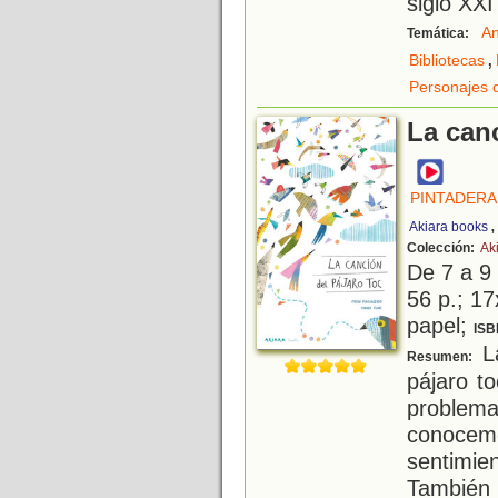
siglo XXI
An
Temática:
,
Bibliotecas
Personajes 
La can
PINTADERA
Akiara books
Colección:
Ak
De 7 a 9
56 p.; 17
papel;
ISB
La
Resumen:
pájaro t
problema
conoce
sentimi
También 