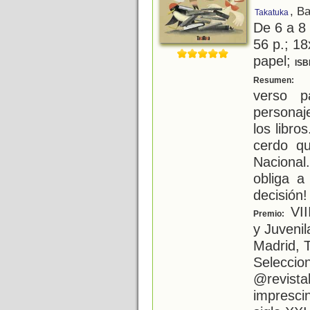
, B
Takatuka
De 6 a 8
56 p.; 18
papel;
ISB
U
Resumen:
verso p
personaj
los libr
cerdo qu
Nacional
obliga a
decisión!
VII
Premio:
y Juveni
Madrid, 
Seleccio
@revistab
imprescind