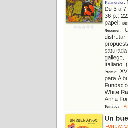
,
Kalandraka
De 5 a 7
36 p.; 22
papel;
ISB
U
Resumen:
disfruta
propues
saturada
gallego
italiano. 
XVI
Premio:
para Álb
Fundació
White Ra
Anna Font
An
Temática:
Un bue
FONT, ANN