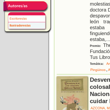
molestias
doctora 
despavor
Escritores/as
león tr
Ilustradores/as
estaba 
finguiend
estaba,
..
The
Premio:
Fundació
Tus Libro
An
Temática:
,
Pingüinos
A
Desven
colosal
Nacion
cuidar 
AZCONA, M