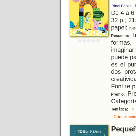
,
Bindi Books
De 4 a 6
32 p.; 21
papel;
ISB
In
Resumen:
formas,
imaginar
puede pa
es el pu
dos prot
creativi
Font te 
Pre
Premio:
Categoría
Ni
Temática:
,
Construcci
Pequeñ