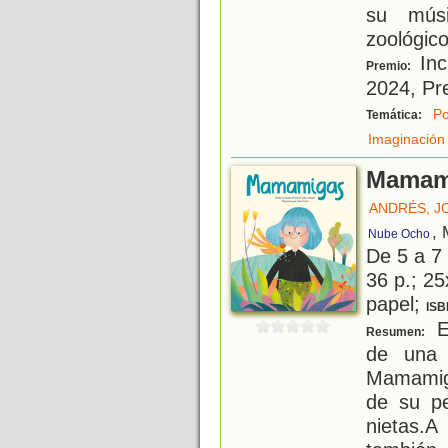
su músi
zoológico,
Inc
Premio:
2024, Pr
Po
Temática:
Imaginación
Mamam
ANDRÉS, J
, 
Nube Ocho
De 5 a 7
36 p.; 25
papel;
ISB
Es
Resumen:
de una 
Mamamig
de su pe
nietas.A