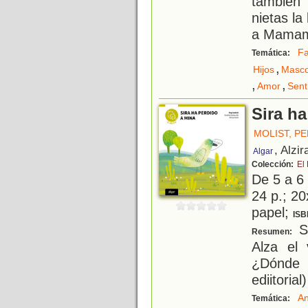
también
nietas l
a Mamam
Fa
Temática:
,
Hijos
Masco
,
,
Amor
Sent
Sira h
MOLIST, PE
, Alzir
Algar
Colección:
El 
De 5 a 6
24 p.; 20
papel;
ISB
Si
Resumen:
Alza el 
¿Dónde
ediitorial)
An
Temática: