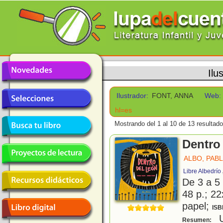
Ilu
Ilustrador:
FONT, ANNA
Web:
hl=es
Mostrando del 1 al 10 de 13 resultado
Dentro
ALBO, PAB
Libre Albedrío
De 3 a 5
48 p.; 22
papel;
ISB
U
Resumen: