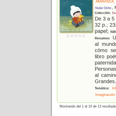
AMAVISCA, 
, 
Nube Ocho
Colección:
So
De 3 a 5
32 p.; 23
papel;
ISB
Un
Resumen:
al mund
cómo se
libro po
paternid
Personas
al camin
Grandes
In
Temática:
Imaginación
Mostrando del 1 al 10 de 13 resultado