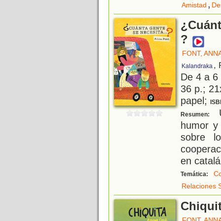
,
Amistad
De
¿Cuánta
?
FONT, ANN
,
Kalandraka
De 4 a 6
36 p.; 21
papel;
ISB
U
Resumen:
humor y 
sobre l
cooperac
en catalá
Co
Temática:
Relaciones 
Chiqui
FONT, ANN