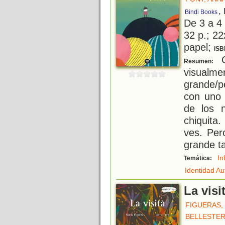
,
Bindi Books
De 3 a 4
32 p.; 22
papel;
ISB
C
Resumen:
visual
grande/p
con uno 
de los 
chiquita
ves. Per
grande t
In
Temática:
Identidad A
La visi
FIGUERAS,
BELLESTER