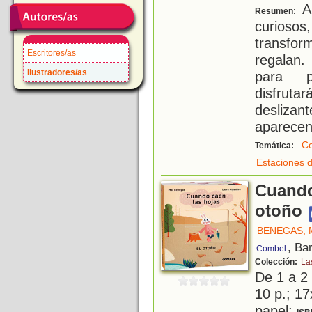
Al
Resumen:
curioso
transfor
Escritores/as
regalan.
Ilustradores/as
para p
disfrut
deslizan
aparecen
Co
Temática:
Estaciones d
Cuando
otoño
BENEGAS, 
, Ba
Combel
Colección:
La
De 1 a 2
10 p.; 17
papel;