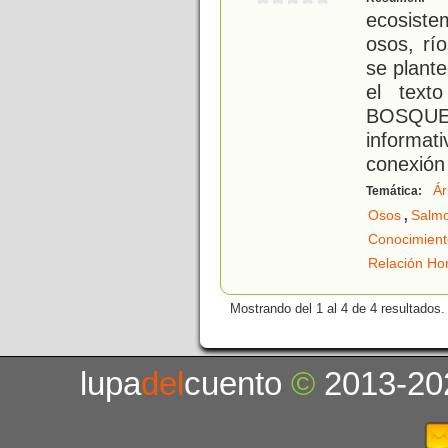
ecosiste
osos, rí
se plante
el text
BOSQUE.
informat
conexión 
Ár
Temática:
,
Osos
Salm
Conocimient
Relación Ho
Mostrando del 1 al 4 de 4 resultados.
lupa
del
cuento
©
2013-20