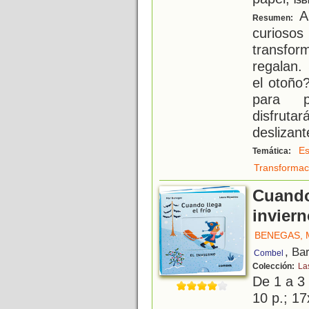
ISB
Al
Resumen:
curioso
transfor
regalan
el otoño
para p
disfrut
deslizan
Es
Temática:
Transformac
Cuando 
invier
BENEGAS, 
, Ba
Combel
Colección:
La
De 1 a 3
10 p.; 17