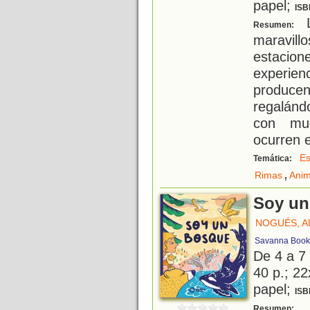
papel;
ISB
L
Resumen:
maravill
estacion
experie
produc
regalánd
con mu
ocurren e
Es
Temática:
,
Rimas
Anim
Soy un
NOGUÉS, A
Savanna Book
De 4 a 7
40 p.; 22
papel;
ISB
¿
Resumen: