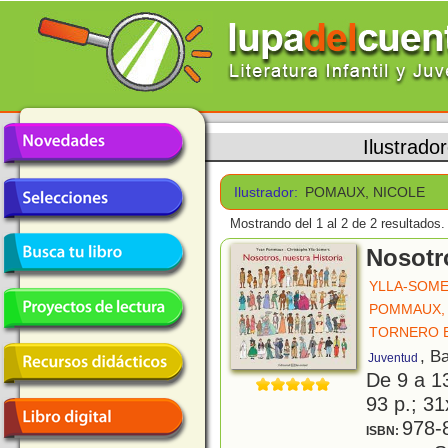
Ilustrado
Ilustrador:
POMAUX, NICOLE
Mostrando del 1 al 2 de 2 resultados.
Nosotro
YLLA-SOME
POMMAUX,
TORNERO 
, B
Juventud
De 9 a 1
93 p.; 31
978-
ISBN: