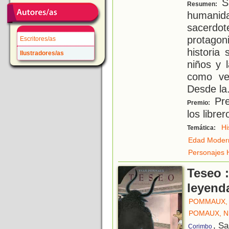
Si
Resumen:
humanida
sacerdot
protagon
Escritores/as
historia
Ilustradores/as
niños y 
como ver
Desde la
Pre
Premio:
los libre
Hi
Temática:
Edad Moder
Personajes H
Teseo 
leyend
POMMAUX,
POMAUX, N
, S
Corimbo