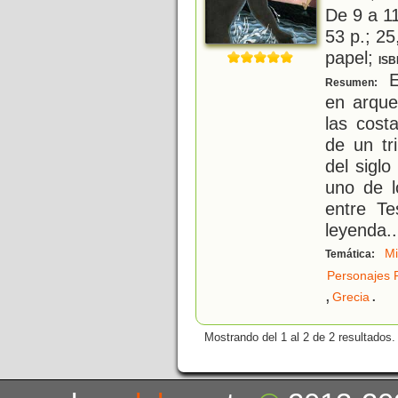
De 9 a 1
53 p.; 25
papel;
ISB
E
Resumen:
en arque
las cost
de un tr
del sigl
uno de l
entre Te
leyenda
..
Mi
Temática:
Personajes 
,
.
Grecia
Mostrando del 1 al 2 de 2 resultados.