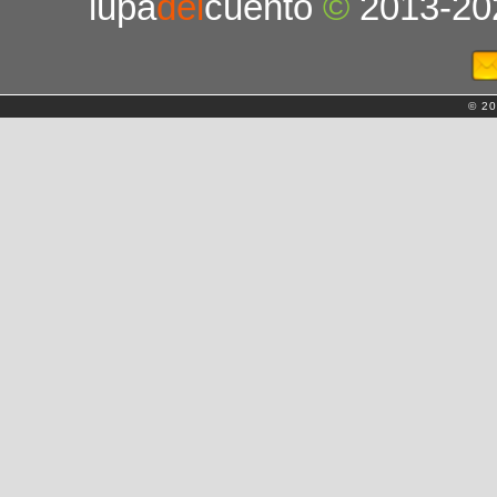
lupa
del
cuento
©
2013-20
© 20