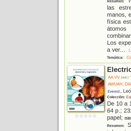
T
Resumen:
las estr
manos, e
física e
átomos 
combinan
Los expe
a ver
...
Ci
Temática:
Electr
AA.VV.
(aut.)
AWUAH, D
, Le
Everest
Colección:
Ex
De 10 a 
64 p.; 23
papel;
ISB
S
Resumen: