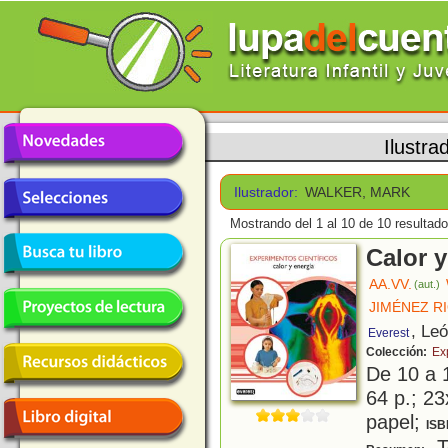
Ilustra
Ilustrador:
WALKER, MARK
Mostrando del 1 al 10 de 10 resultado
Calor y
AA.VV.
(aut.)
JIMÉNEZ R
, Le
Everest
Colección:
Ex
De 10 a 
64 p.; 23
papel;
ISB
To