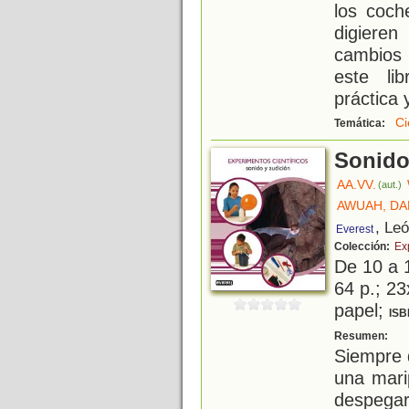
los coch
digiere
cambios 
este li
práctica 
Ci
Temática:
Sonido
AA.VV.
(aut.)
AWUAH, D
, Le
Everest
Colección:
Ex
De 10 a 
64 p.; 23
papel;
ISB
L
Resumen:
Siempre 
una marip
despegar