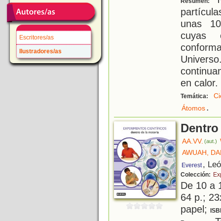
Resumen:
partícul
unas 10
cuyas c
Escritores/as
conform
Ilustradores/as
Univer
continua
en calor.
Ci
Temática:
.
Átomos
Dentro 
AA.VV.
(aut.)
AWUAH, D
, Le
Everest
Colección:
Ex
De 10 a 
64 p.; 23
papel;
ISB