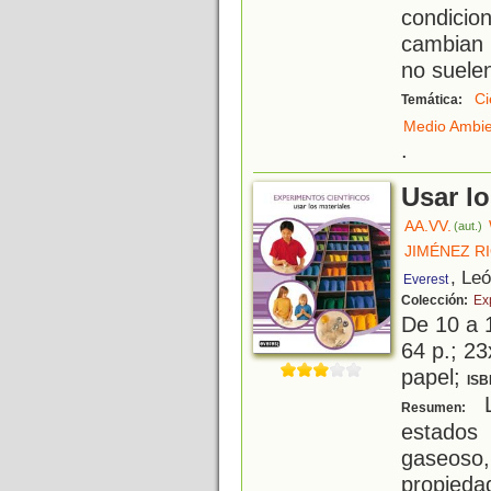
condici
cambian 
no suele
Ci
Temática:
Medio Ambi
.
Usar lo
AA.VV.
(aut.)
JIMÉNEZ R
, Le
Everest
Colección:
Ex
De 10 a 
64 p.; 23
papel;
ISB
L
Resumen:
estados 
gaseoso,
propieda