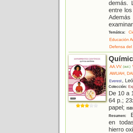
demás. L
entre lo
Además d
examina
Ci
Temática:
Educación A
Defensa del
Químic
AA.VV.
(aut.)
AWUAH, D
, Le
Everest
Colección:
Ex
De 10 a 
64 p.; 23
papel;
ISB
E
Resumen:
en todas
hierro ox