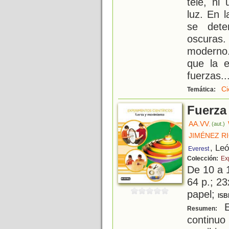
tele, ni
luz. En l
se dete
oscuras.
moderno. 
que la e
fuerzas
..
Ci
Temática:
Fuerza
AA.VV.
(aut.)
JIMÉNEZ R
, Le
Everest
Colección:
Ex
De 10 a 
64 p.; 23
papel;
ISB
E
Resumen:
contin