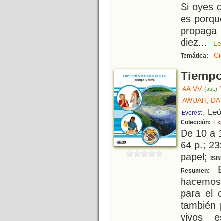
Si oyes q
es porqu
propaga 
diez
...
L
Ci
Temática:
Tiempo
AA.VV.
(aut.)
AWUAH, D
, Le
Everest
Colección:
Ex
De 10 a 
64 p.; 23
papel;
ISB
E
Resumen:
hacemos.
para el 
también 
vivos e