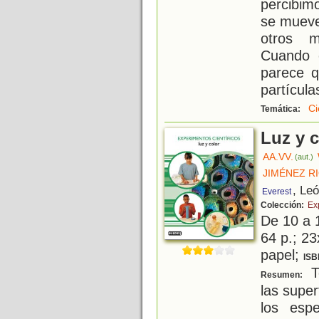
percibim
se mueven
otros m
Cuando 
parece q
partícula
Ci
Temática:
Luz y c
AA.VV.
(aut.)
JIMÉNEZ R
, Le
Everest
Colección:
Ex
De 10 a 
64 p.; 23
papel;
ISB
To
Resumen:
las super
los esp