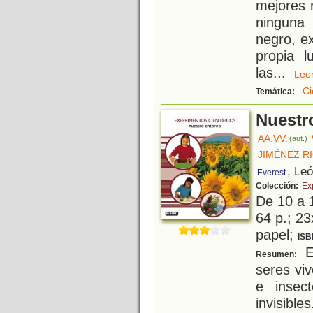
mejores r
ninguna 
negro, e
propia l
las
...
Le
Ci
Temática:
Nuestr
AA.VV.
(aut.)
JIMÉNEZ R
, Le
Everest
Colección:
Ex
De 10 a 
64 p.; 23
papel;
ISB
E
Resumen:
seres vi
e insect
invisibl