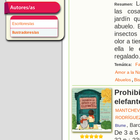
La
Resumen:
las cos
jardín 
Escritores/as
abuelo. 
insectos
Ilustradores/as
olor a ti
ella le
regalado
Fa
Temática:
Amor a la N
,
Abuelos
Bi
Prohibi
elefant
MANTCHEV,
RODRÍGUEZ
, Bar
Blume
De 3 a 5
32 p.; 23