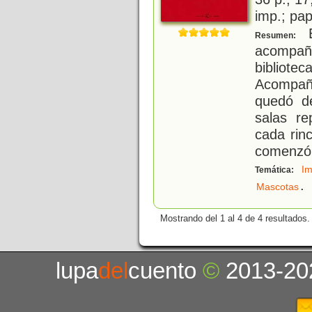
imp.; pa
E
Resumen:
acompañ
biblio
Acompaña
quedó d
salas re
cada rin
comenzó 
Im
Temática:
.
Mascotas
Mostrando del 1 al 4 de 4 resultados.
lupa
del
cuento
©
2013-20