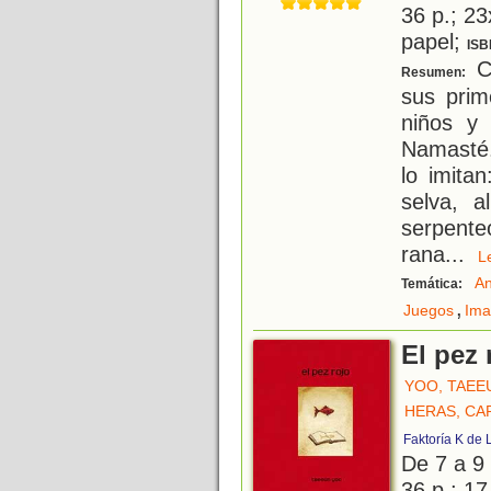
36 p.; 23
papel;
ISB
C
Resumen:
sus prim
niños y
Namasté.
lo imita
selva, a
serpenteo
rana
...
An
Temática:
,
Juegos
Ima
El pez 
YOO, TAEE
HERAS, CA
Faktoría K de 
De 7 a 9
36 p.; 17