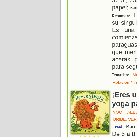
papel;
ISB
El
Resumen:
su singu
Es una 
comienza
paragua
que meno
aceras, 
para segu
M
Temática:
Relación Ni
¡Eres 
yoga p
YOO, TAEE
URIBE, VE
, Bar
Ekaré
De 5 a 8