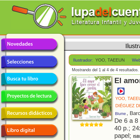
Ilust
Ilustrador:
YOO, TAEEUN
Web
Mostrando del 1 al 4 de 4 resultados.
El amor
YOO, TAEE
DIÉGUEZ D
, Bar
Blume
De 6 a 8
40 p.; 24
papel;
ISB