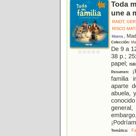
Toda mi
une a 
RAIDT, GE
RISCO MAT
, Mad
Maeva
Colección:
Ma
De 9 a 1
38 p.; 25
papel;
ISB
¡
Resumen:
familia
aparte d
abuela, 
conocido
general
embargo
¡Podríam
Fa
Temática: