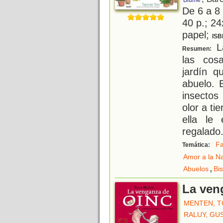
Blume
De 6 a 8
40 p.; 24
papel;
ISB
La
Resumen:
las cos
jardín 
abuelo. 
insectos
olor a ti
ella le
regalado
Fa
Temática:
Amor a la N
,
Abuelos
Bi
La ven
MENTEN, 
RALUY, GU