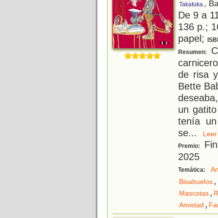
, B
Takatuka
De 9 a 1
136 p.; 1
papel;
ISB
Co
Resumen:
carnicero
de risa 
Bette Ba
deseaba,
un gatit
tenía un
se
...
Le
Fin
Premio:
2025
An
Temática:
,
Bisabuelos
,
Mascotas
R
,
Amistad
Fa