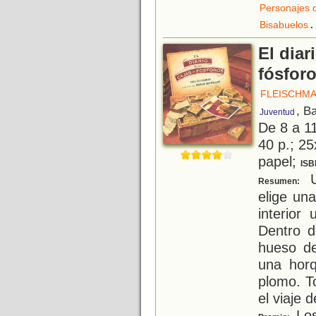
Personajes 
.
Bisabuelos
El diar
fósfor
FLEISCHMA
, B
Juventud
De 8 a 1
40 p.; 25
papel;
ISB
U
Resumen:
elige un
interior
Dentro d
hueso de
una horq
plomo. T
el viaje d
Los