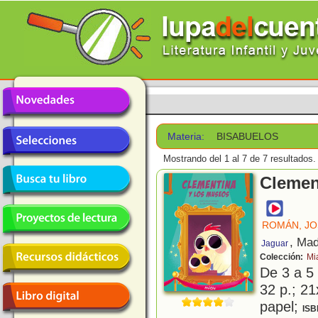
Materia:
BISABUELOS
Mostrando del 1 al 7 de 7 resultados.
Clemen
ROMÁN, JO
, Mad
Jaguar
Colección:
Mi
De 3 a 5
32 p.; 21
papel;
ISB