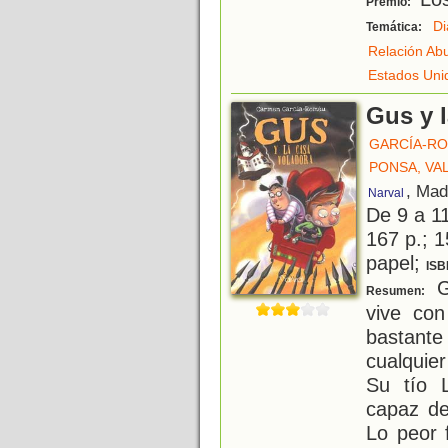
Premio:
Di
Temática:
Relación Ab
Estados Uni
Gus y 
GARCÍA-R
PONSA, VA
, Mad
Narval
De 9 a 1
167 p.; 1
papel;
ISB
G
Resumen:
vive con
bastante
cualquier
Su tío 
capaz de
Lo peor 