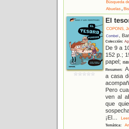
Búsqueda de
,
Abuelas
Bi
El teso
COPONS, 
, Ba
Combel
Colección:
Ag
De 9 a 1
152 p.; 1
papel;
ISB
Ag
Resumen:
a casa d
acompañ
Pero cua
ven al a
que quie
sospecha
¡El
...
Le
Am
Temática: