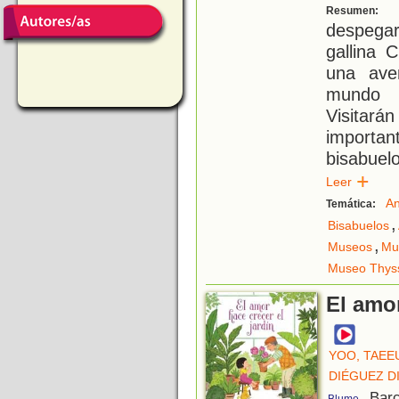
C
Resumen:
despega
gallina 
una ave
mundo 
Visitar
importa
bisabue
Leer
An
Temática:
,
Bisabuelos
,
Museos
Mu
Museo Thys
El amor
YOO, TAEE
DIÉGUEZ D
, Bar