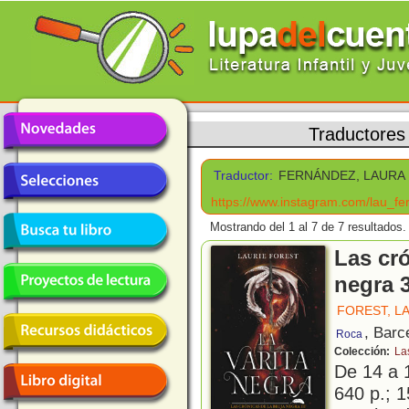
Traductores
Traductor:
FERNÁNDEZ, LAURA
https://www.instagram.com/lau_fe
Mostrando del 1 al 7 de 7 resultados.
Las cró
negra 3
FOREST, L
, Barc
Roca
Colección:
La
De 14 a 
640 p.; 1