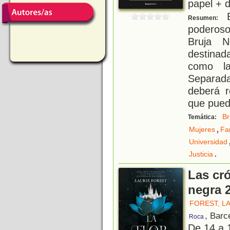
papel + d
E
Resumen:
poderoso
Bruja N
destinad
como la
Separada
deberá r
que pued
Br
Temática:
,
Mujeres
Fa
Universidad
.
Justicia
Las cró
negra 2
FOREST, L
, Barc
Roca
De 14 a 