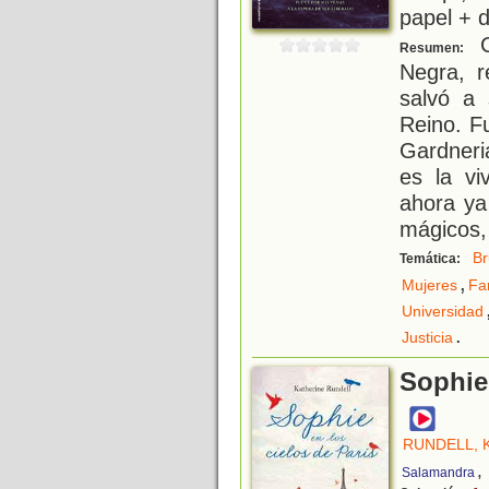
papel + d
C
Resumen:
Negra, r
salvó a 
Reino. F
Gardneri
es la v
ahora ya
mágicos,
Br
Temática:
,
Mujeres
Fa
Universidad
.
Justicia
Sophie 
RUNDELL, 
,
Salamandra