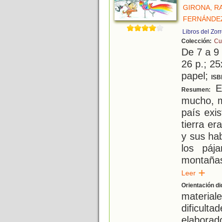
GIRONA, 
FERNÁNDEZ
Libros del Zor
Colección:
Cu
De 7 a 9
26 p.; 25
papel;
ISB
Es
Resumen:
mucho, m
país exis
tierra er
y sus hab
los páj
montaña
Leer
Orientación di
materia
dificult
elabora