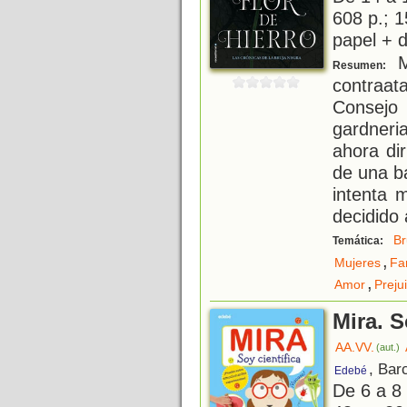
608 p.; 1
papel + d
Mi
Resumen:
contraa
Consejo
gardneri
ahora di
de una b
intenta 
decidido 
Br
Temática:
,
Mujeres
Fa
,
Amor
Preju
Mira. S
AA.VV.
(aut.)
, Bar
Edebé
De 6 a 8