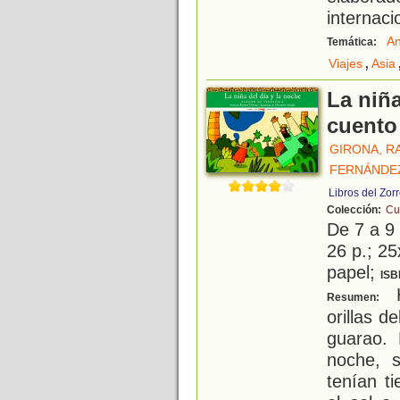
internaci
An
Temática:
,
Viajes
Asia
La niña
cuento
GIRONA, 
FERNÁNDEZ
Libros del Zor
Colección:
Cu
De 7 a 9
26 p.; 25
papel;
ISB
H
Resumen:
orillas d
guarao. 
noche, 
tenían t