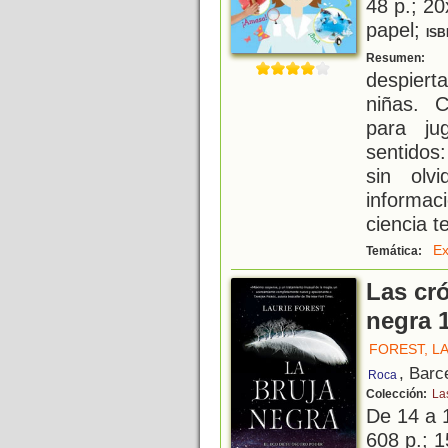
48 p.; 20
papel;
ISB
L
Resumen:
despiert
niñas. 
para ju
sentidos:
sin olv
informa
ciencia t
Ex
Temática:
Las cró
negra 1
FOREST, L
, Barc
Roca
Colección:
La
De 14 a 
608 p.; 1