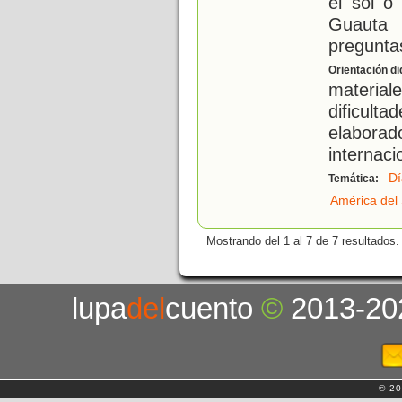
el sol o
Guauta
preguntas
Orientación di
materia
dificult
elabora
internaci
Dí
Temática:
América del
Mostrando del 1 al 7 de 7 resultados.
lupa
del
cuento
©
2013-20
© 20