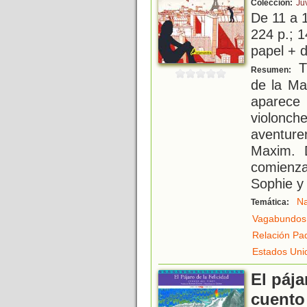
Colección:
Ju
De 11 a 
224 p.; 1
papel + d
Tr
Resumen:
de la Ma
aparec
violonch
aventur
Maxim. D
comienz
Sophie y
Na
Temática:
Vagabundos
Relación Pad
Estados Uni
El pája
cuento 