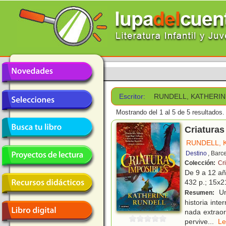
Escritor:
RUNDELL, KATHERI
Mostrando del 1 al 5 de 5 resultados.
Criaturas
RUNDELL, 
Destino
, Barc
Colección:
Cr
De 9 a 12 a
432 p.; 15x21
Un 
Resumen:
historia int
nada extraor
pervive
...
L