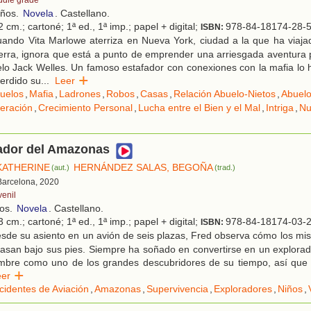
ddle grade
años.
Novela
. Castellano.
 cm.; cartoné; 1ª ed., 1ª imp.; papel + digital;
978-84-18174-28-
ISBN:
ando Vita Marlowe aterriza en Nueva York, ciudad a la que ha viaj
erra, ignora que está a punto de emprender una arriesgada aventura 
lo Jack Welles. Un famoso estafador con conexiones con la mafia lo 
erdido su
...
Leer
uelos
,
Mafia
,
Ladrones
,
Robos
,
Casas
,
Relación Abuelo-Nietos
,
Abuel
eración
,
Crecimiento Personal
,
Lucha entre el Bien y el Mal
,
Intriga
,
Nu
rador del Amazonas
KATHERINE
HERNÁNDEZ SALAS, BEGOÑA
(aut.)
(trad.)
 Barcelona, 2020
venil
ños.
Novela
. Castellano.
 cm.; cartoné; 1ª ed., 1ª imp.; papel + digital;
978-84-18174-03-
ISBN:
de su asiento en un avión de seis plazas, Fred observa cómo los mist
san bajo sus pies. Siempre ha soñado en convertirse en un explorado
ombre como uno de los grandes descubridores de su tiempo, así que 
eer
cidentes de Aviación
,
Amazonas
,
Supervivencia
,
Exploradores
,
Niños
,