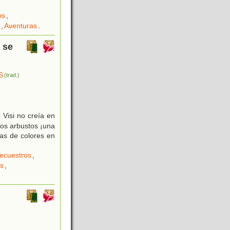
os
,
,
Aventuras
.
 se
S
(trad.)
 Visi no creía en
los arbustos ¡una
as de colores en
ecuestros
,
es
,