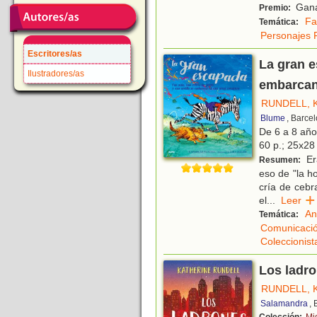
Ganad
Premio:
Fa
Temática:
Personajes 
Escritores/as
La gran e
Ilustradores/as
embarcan
RUNDELL, 
Blume
, Barce
De 6 a 8 añ
60 p.; 25x28 
Era
Resumen:
eso de "la h
cría de cebr
el
...
Leer
An
Temática:
Comunicaci
Coleccionist
Los ladr
RUNDELL, 
Salamandra
,