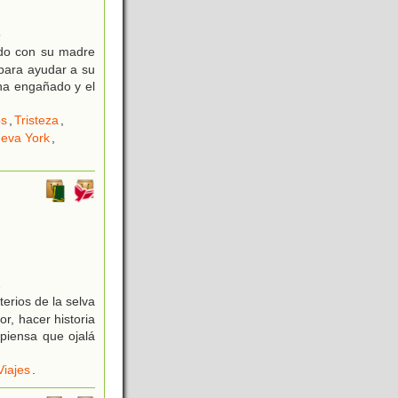
5
ado con su madre
para ayudar a su
ha engañado y el
os
,
Tristeza
,
eva York
,
2
erios de la selva
r, hacer historia
piensa que ojalá
Viajes
.