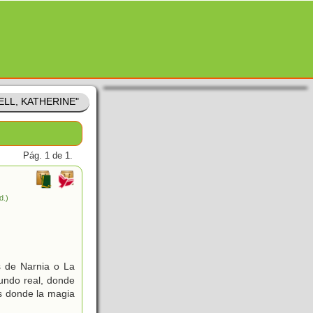
DELL, KATHERINE"
Pág. 1 de 1.
d.)
as de Narnia o La
mundo real, donde
as donde la magia