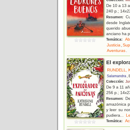
Colección:
Mi
De 10 a 13 
240 p.; 14x22
Cu
Resumen:
desde Inglat
querido abue
anciano ha p
Ab
Temática:
Justicia
,
Sup
Aventuras
.
El explo
RUNDELL, 
Salamandra
,
Colección:
Ju
De 9 a 11 a
256 p.; 14x23
Des
Resumen:
amazónica pa
y leer su n
pudiera
...
L
Ac
Temática: