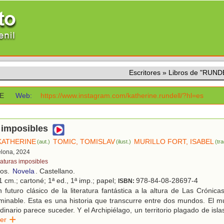
Escritores
»
Libros de "RUN
NE
Web:
https://www.instagram.com/katherine.rundell/?hl=es
 imposibles
KATHERINE
TOMIC, TOMISLAV
MURILLO FORT, ISABEL
(aut.)
(ilust.)
(tra
elona, 2024
iaturas imposibles
ños.
Novela
. Castellano.
 cm.; cartoné; 1ª ed., 1ª imp.; papel;
978-84-08-28697-4
ISBN:
futuro clásico de la literatura fantástica a la altura de Las Crónic
erminable. Esta es una historia que transcurre entre dos mundos. El 
dinario parece suceder. Y el Archipiélago, un territorio plagado de isl
eer