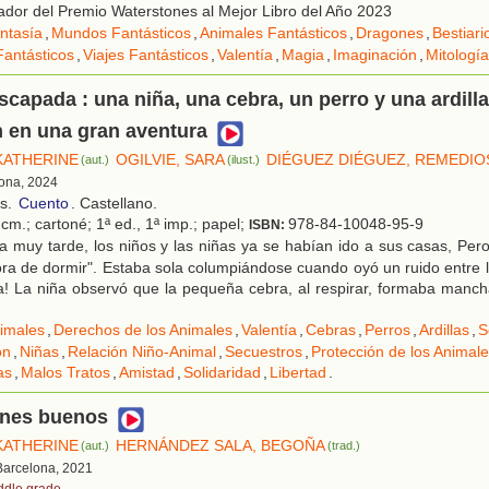
or del Premio Waterstones al Mejor Libro del Año 2023
ntasía
,
Mundos Fantásticos
,
Animales Fantásticos
,
Dragones
,
Bestiari
Fantásticos
,
Viajes Fantásticos
,
Valentía
,
Magia
,
Imaginación
,
Mitología
scapada : una niña, una cebra, un perro y una ardilla
 en una gran aventura
KATHERINE
OGILVIE, SARA
DIÉGUEZ DIÉGUEZ, REMEDIO
(aut.)
(ilust.)
lona, 2024
os.
Cuento
. Castellano.
cm.; cartoné; 1ª ed., 1ª imp.; papel;
978-84-10048-95-9
ISBN:
 muy tarde, los niños y las niñas ya se habían ido a sus casas, Pero
ora de dormir". Estaba sola columpiándose cuando oyó un ruido entre 
a! La niña observó que la pequeña cebra, al respirar, formaba manch
imales
,
Derechos de los Animales
,
Valentía
,
Cebras
,
Perros
,
Ardillas
,
S
ón
,
Niñas
,
Relación Niño-Animal
,
Secuestros
,
Protección de los Animal
as
,
Malos Tratos
,
Amistad
,
Solidaridad
,
Libertad
.
ones buenos
KATHERINE
HERNÁNDEZ SALA, BEGOÑA
(aut.)
(trad.)
 Barcelona, 2021