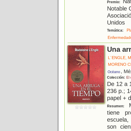
Nat
Premio:
Notable C
Asociació
Unidos
Pl
Temática:
Enfermedad
Una ar
L´ENGLE, 
MORENO C
, Mé
Océano
Colección:
El
De 12 a 
236 p.; 1
papel + d
M
Resumen:
tiene p
escuela,
son cien