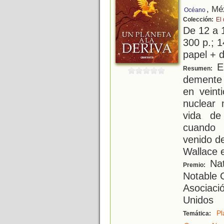
, Mé
Océano
Colección:
El
De 12 a 
300 p.; 1
papel + d
El
Resumen:
demente 
en veint
nuclear 
vida de
cuando 
venido d
Wallace 
Nat
Premio:
Notable C
Asociació
Unidos
Pl
Temática: