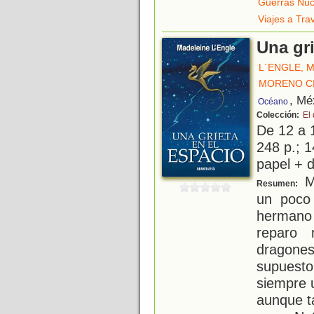
Guerras Nuc
Viajes a Tra
Una gri
L´ENGLE, 
MORENO C
, Mé
Océano
Colección:
El
De 12 a 
248 p.; 1
papel + d
Me
Resumen:
un poco
hermano 
reparo 
dragone
supuest
siempre u
aunque t