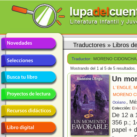
Traductores
»
Libros 
Traductor:
MORENO CIDONCHA
Mostrando del 1 al 5 de 5 resultados.
Un mom
L´ENGLE, 
MORENO C
, Mé
Océano
Colección:
El
De 12 a 
356 p.; 1
papel + d