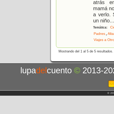
atrás e
mamá no 
a verlo.
un niño
..
Ci
Temática:
,
Padres
Alt
Viajes a Ot
Mostrando del 1 al 5 de 5 resultados.
lupa
del
cuento
©
2013-20
© 20