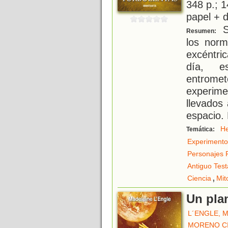
348 p.; 1
papel + d
S
Resumen:
los norm
excéntric
día, e
entromet
experime
llevados
espacio.
H
Temática:
Experimento
Personajes 
Antiguo Tes
,
Ciencia
Mit
Un plan
L´ENGLE, 
MORENO C