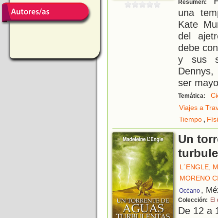
P
Resumen:
una tem
Kate Mur
del aje
debe con
y sus s
Dennys, 
ser mayo
Ci
Temática:
Viajes a Tra
,
Tiempo
Fís
Un tor
turbul
L´ENGLE, 
MORENO C
, Mé
Océano
Colección:
El
De 12 a 