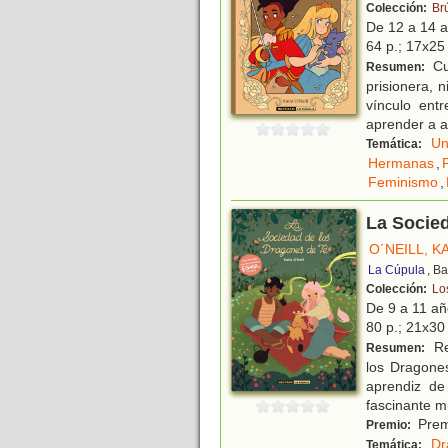
Colección:
Br
De 12 a 14 
64 p.; 17x25 
Cu
Resumen:
prisionera, 
vínculo ent
aprender a a
Un
Temática:
Hermanas
,
Feminismo
,
La Socied
O´NEILL, K
La Cúpula
, B
Colección:
Lo
De 9 a 11 a
80 p.; 21x30 
Re
Resumen:
los Dragones
aprendiz de
fascinante 
Prem
Premio:
Dr
Temática: