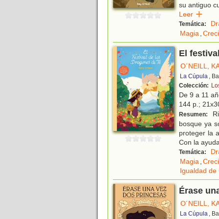
su antiguo cu
Leer
Dr
Temática:
Magia
,
Crec
El festiv
O´NEILL, K
La Cúpula
, B
Colección:
Lo
De 9 a 11 a
144 p.; 21x30
Ri
Resumen:
bosque ya s
proteger la 
Con la ayuda
Dr
Temática:
Magia
,
Crec
Igualdad de
Érase una
O´NEILL, K
La Cúpula
, B