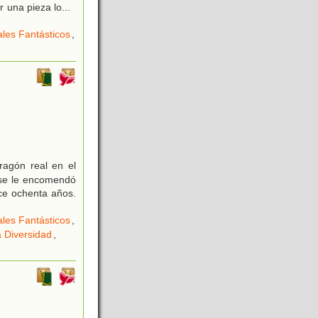
r una pieza lo
...
les Fantásticos
,
ragón real en el
 se le encomendó
ce ochenta años.
les Fantásticos
,
a Diversidad
,