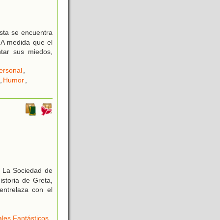
ésta se encuentra
. A medida que el
tar sus miedos,
ersonal
,
,
Humor
,
a La Sociedad de
storia de Greta,
ntrelaza con el
les Fantásticos
,