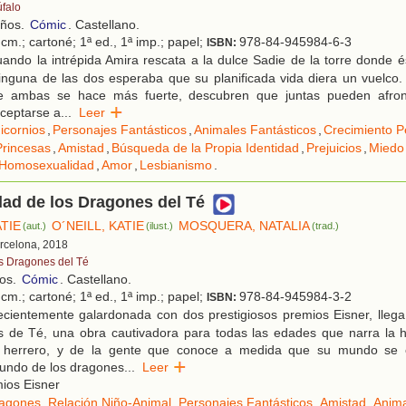
úfalo
años.
Cómic
. Castellano.
cm.; cartoné; 1ª ed., 1ª imp.; papel;
978-84-945984-6-3
ISBN:
ando la intrépida Amira rescata a la dulce Sadie de la torre donde 
ninguna de las dos esperaba que su planificada vida diera un vuelco
re ambas se hace más fuerte, descubren que juntas pueden afron
ceptarse a
...
Leer
icornios
,
Personajes Fantásticos
,
Animales Fantásticos
,
Crecimiento P
Princesas
,
Amistad
,
Búsqueda de la Propia Identidad
,
Prejuicios
,
Miedo
Homosexualidad
,
Amor
,
Lesbianismo
.
ad de los Dragones del Té
ATIE
O´NEILL, KATIE
MOSQUERA, NATALIA
(aut.)
(ilust.)
(trad.)
arcelona, 2018
s Dragones del Té
ños.
Cómic
. Castellano.
cm.; cartoné; 1ª ed., 1ª imp.; papel;
978-84-945984-3-2
ISBN:
cientemente galardonada con dos prestigiosos premios Eisner, lleg
 de Té, una obra cautivadora para todas las edades que narra la hi
 herrero, y de la gente que conoce a medida que su mundo se e
mundo de los dragones
...
Leer
ios Eisner
agones
,
Relación Niño-Animal
,
Personajes Fantásticos
,
Amistad
,
Anima