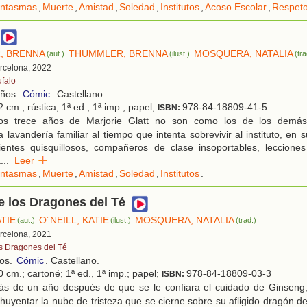
ntasmas
,
Muerte
,
Amistad
,
Soledad
,
Institutos
,
Acoso Escolar
,
Respeto
, BRENNA
THUMMLER, BRENNA
MOSQUERA, NATALIA
(aut.)
(ilust.)
(tra
arcelona, 2022
úfalo
años.
Cómic
. Castellano.
 cm.; rústica; 1ª ed., 1ª imp.; papel;
978-84-18809-41-5
ISBN:
s trece años de Marjorie Glatt no son como los de los demás
a lavandería familiar al tiempo que intenta sobrevivir al instituto, en
lientes quisquillosos, compañeros de clase insoportables, leccione
a
...
Leer
ntasmas
,
Muerte
,
Amistad
,
Soledad
,
Institutos
.
de los Dragones del Té
ATIE
O´NEILL, KATIE
MOSQUERA, NATALIA
(aut.)
(ilust.)
(trad.)
arcelona, 2021
s Dragones del Té
ños.
Cómic
. Castellano.
 cm.; cartoné; 1ª ed., 1ª imp.; papel;
978-84-18809-03-3
ISBN:
s de un año después de que se le confiara el cuidado de Ginseng,
huyentar la nube de tristeza que se cierne sobre su afligido dragón de