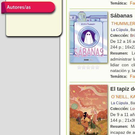
Fa
Temática:
Sábanas
THUMMLER
La Cúpula
, B
Colección:
Br
De 12 a 16 
244 p.; 16x22
Lo
Resumen:
administrar l
lidiar con c
natación y. l
Fa
Temática:
El tapiz 
O´NEILL, K
La Cúpula
, B
Colección:
Lo
De 9 a 11 a
144 p.; 21x30
Má
Resumen:
incapaz de a