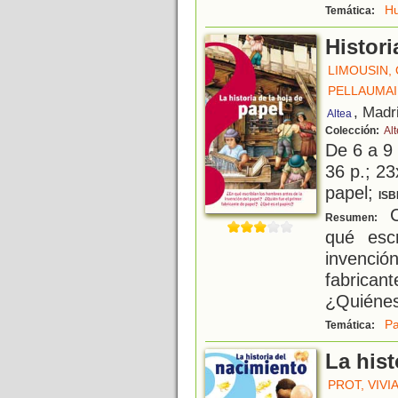
Hu
Temática:
Histori
LIMOUSIN, 
PELLAUMAI
, Madr
Altea
Colección:
Al
De 6 a 9
36 p.; 23
papel;
ISB
C
Resumen:
qué esc
invenció
fabrican
¿Quiénes
Pa
Temática:
La hist
PROT, VIVI