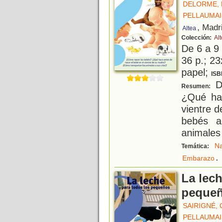
DELORME, 
PELLAUMAI
, Madr
Altea
Colección:
Al
De 6 a 9
36 p.; 23
papel;
ISB
D
Resumen:
¿Qué ha
vientre 
bebés a
animales 
Na
Temática:
.
Embarazo
La lech
peque
SAIRIGNÉ,
PELLAUMAI