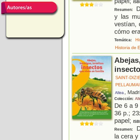
papel;
ISB
D
Resumen:
y las mu
vestían,
cómo era 
Hi
Temática:
Historia de 
Abejas,
insecto
SAINT-DIZI
PELLAUMAI
, Madr
Altea
Colección:
Al
De 6 a 9
36 p.; 23
papel;
ISB
D
Resumen:
la cera 