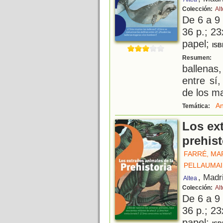
Colección:
Al
De 6 a 9
36 p.; 23
papel;
ISB
D
Resumen:
ballenas
entre sí
de los m
An
Temática:
Los ex
prehist
FARRÉ, MA
PELLAUMAI
, Madr
Altea
Colección:
Al
De 6 a 9
36 p.; 23
papel;