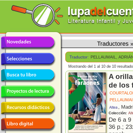
Traductores
Traductor:
PELLAUMAIL, ADRIÁ
Mostrando del 1 al 10 de 10 resultado
A orill
de los
COURTALO
PELLAUMAI
, Madr
Altea
Colección:
Al
De 6 a 9
36 p.; 23