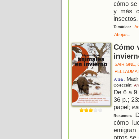
cómo se 
y más cu
insectos.
An
Temática:
.
Abejas
Cómo v
invier
SAIRIGNÉ,
PELLAUMAI
, Madr
Altea
Colección:
Al
De 6 a 9
36 p.; 23
papel;
ISB
D
Resumen:
cómo luc
emigran
otros se 