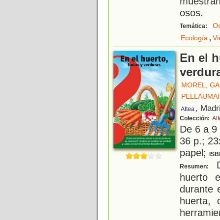
muestran
osos.
O
Temática:
,
Ecología
Vi
En el h
verdur
MOREL, G
PELLAUMAI
, Madr
Altea
Colección:
Al
De 6 a 9
36 p.; 23
papel;
ISB
D
Resumen:
huerto 
durante 
huerta,
herramien