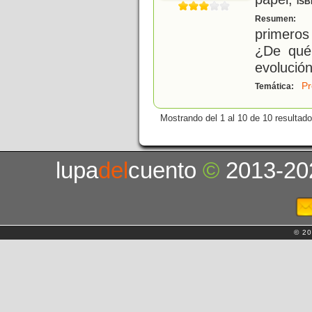
ISB
D
Resumen:
primeros
¿De qué
evolució
Pr
Temática:
Mostrando del 1 al 10 de 10 resultado
lupa
del
cuento
©
2013-20
© 20