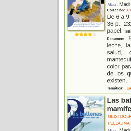
, Madr
Altea
Colección:
Al
De 6 a 9
36 p.; 23
papel;
ISB
P
Resumen:
leche, l
salud,
mantequi
color pa
de los q
existen.
L
Temática:
Las bal
mamífe
GEISTDOER
PELLAUMAI
, Madr
Altea