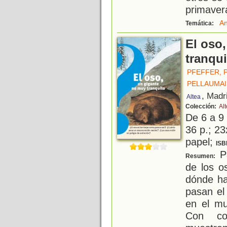
primaver
An
Temática:
El oso
tranqui
PFEFFER, 
PELLAUMAI
, Madr
Altea
Colección:
Al
De 6 a 9
36 p.; 23
papel;
ISB
Pa
Resumen:
de los 
dónde ha
pasan el
en el m
Con col