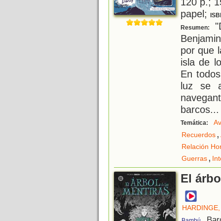
120 p.; 1
papel;
ISB
"D
Resumen:
Benjamin
por que la
isla de l
En todos
luz se 
navega
barcos
...
Av
Temática:
,
Recuerdos
Relación Ho
,
Guerras
In
El árbo
HARDINGE,
, Bar
Bambú