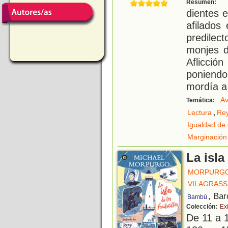
"
Resumen:
dientes 
afilados
predilec
monjes d
Aflicci
poniend
mordía a
Av
Temática:
,
Lectura
Re
Igualdad de
Marginación 
La isla
MORPURGO
VILAGRASS
, Bar
Bambú
Colección:
Exi
De 11 a 