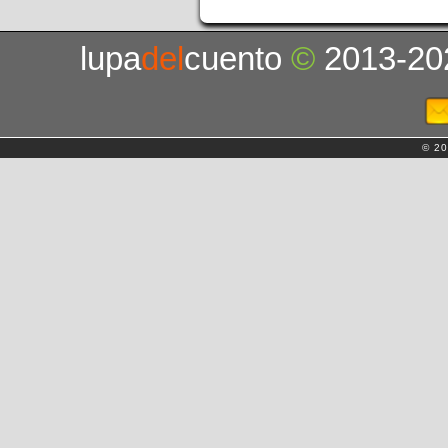
lupa
del
cuento
©
2013-20
© 20