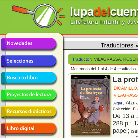
Traductores
Traductor:
VILAGRASSA, ROSE
Mostrando del 1 al 4 de 4 resultados.
La prof
DICAMILLO
VILAGRASS
, Alzir
Algar
Colección:
El
De 13 a 
288 p.; 1
papel;
ISB