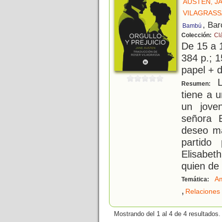
AUSTEN, J
VILAGRASS
, Bar
Bambú
Colección:
Cl
De 15 a 
384 p.; 1
papel + d
L
Resumen:
tiene a u
un joven
señora 
deseo má
partido
Elisabet
quien de
A
Temática:
,
Relaciones 
Mostrando del 1 al 4 de 4 resultados.