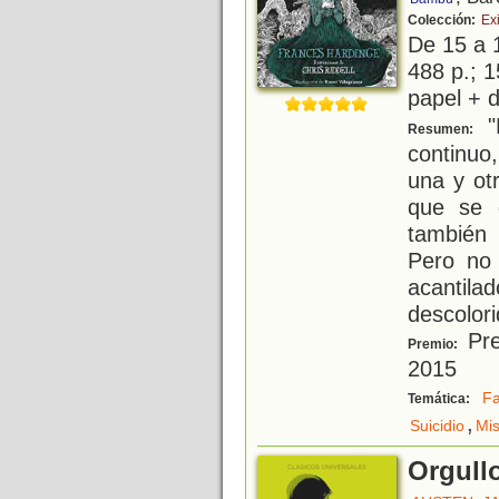
Colección:
Exi
De 15 a 
488 p.; 1
papel + d
"
Resumen:
continuo
una y ot
que se 
también
Pero no 
acantil
descolori
Pre
Premio:
2015
Fa
Temática:
,
Suicidio
Mis
Orgullo