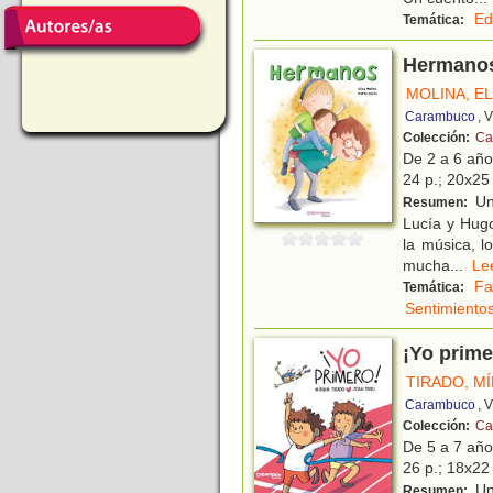
Ed
Temática:
Hermano
MOLINA, EL
Carambuco
, 
Colección:
Cal
De 2 a 6 añ
24 p.; 20x25 
Un 
Resumen:
Lucía y Hugo
la música, l
mucha
...
L
Fa
Temática:
Sentimiento
¡Yo prime
TIRADO, M
Carambuco
, 
Colección:
Cal
De 5 a 7 añ
26 p.; 18x22 
Un 
Resumen: