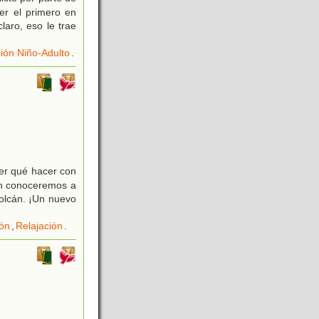
er el primero en
laro, eso le trae
ión Niño-Adulto
.
ber qué hacer con
ón conoceremos a
olcán. ¡Un nuevo
ón
,
Relajación
.