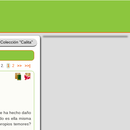
»
Colección "Calita"
 2.
1
2
>>
>>|
 se ha hecho daño
do es ella misma
propios temores?