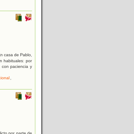
En casa de Pablo,
n habituales: por
, con paciencia y
ional
,
licto por parte de