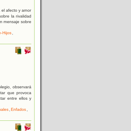
 el afecto y amor
obre la rivalidad
un mensaje sobre
-Hijos
,
legio, observará
star que provoca
ar entre ellos y
nales
,
Enfados
,