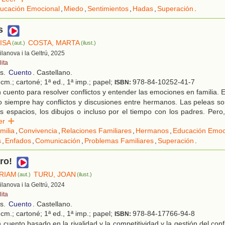
ucación Emocional
,
Miedo
,
Sentimientos
,
Hadas
,
Superación
.
s
ISA
COSTA, MARTA
(aut.)
(ilust.)
Vilanova i la Geltrú, 2025
ita
os.
Cuento
. Castellano.
cm.; cartoné; 1ª ed., 1ª imp.; papel;
978-84-10252-41-7
ISBN:
cuento para resolver conflictos y entender las emociones en familia. 
 siempre hay conflictos y discusiones entre hermanos. Las peleas so
os espacios, los dibujos o incluso por el tiempo con los padres. Pero
eer
milia
,
Convivencia
,
Relaciones Familiares
,
Hermanos
,
Educación Emoc
s
,
Enfados
,
Comunicación
,
Problemas Familiares
,
Superación
.
ro!
ÍRIAM
TURU, JOAN
(aut.)
(ilust.)
Vilanova i la Geltrú, 2024
ita
os.
Cuento
. Castellano.
cm.; cartoné; 1ª ed., 1ª imp.; papel;
978-84-17766-94-8
ISBN:
cuento basado en la rivalidad y la competitividad y la gestión del conf