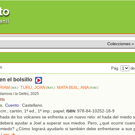
Colecciones
s.
Pág.
de
en el bolsillo
ÍRIAM
TURU, JOAN
MATA BUIL, ANA
(aut.)
(ilust.)
(trad.)
Vilanova i la Geltrú, 2025
ita
os.
Cuento
. Castellano.
cm.; cartón; 1ª ed., 1º imp.; papel;
978-84-10252-18-9
ISBN:
hada de los volcanes se enfrenta a un nuevo reto: el hada del miedo
 deberá ayudar a Joel a superar sus miedos. Pero, ¿qué ocurre cuan
e miedo? ¿Cómo logrará ayudarlo si también debe enfrentarse a sus 
Leer