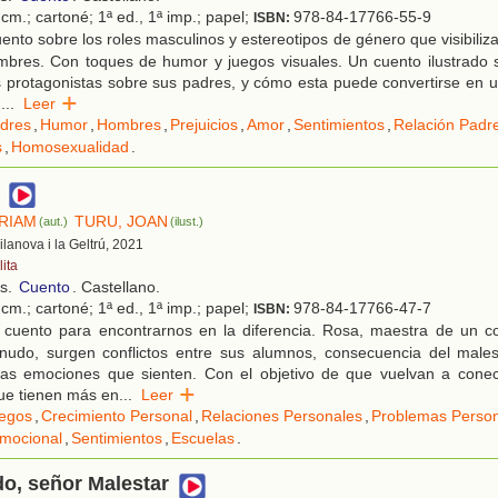
cm.; cartoné; 1ª ed., 1ª imp.; papel;
978-84-17766-55-9
ISBN:
nto sobre los roles masculinos y estereotipos de género que visibiliza
mbres. Con toques de humor y juegos visuales. Un cuento ilustrado s
s protagonistas sobre sus padres, y cómo esta puede convertirse en 
d
...
Leer
dres
,
Humor
,
Hombres
,
Prejuicios
,
Amor
,
Sentimientos
,
Relación Padre
s
,
Homosexualidad
.
ÍRIAM
TURU, JOAN
(aut.)
(ilust.)
Vilanova i la Geltrú, 2021
ita
os.
Cuento
. Castellano.
cm.; cartoné; 1ª ed., 1ª imp.; papel;
978-84-17766-47-7
ISBN:
 cuento para encontrarnos en la diferencia. Rosa, maestra de un co
udo, surgen conflictos entre sus alumnos, consecuencia del male
las emociones que sienten. Con el objetivo de que vuelvan a conect
ue tienen más en
...
Leer
egos
,
Crecimiento Personal
,
Relaciones Personales
,
Problemas Perso
mocional
,
Sentimientos
,
Escuelas
.
o, señor Malestar