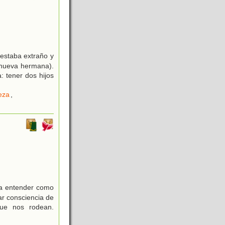
estaba extraño y
 nueva hermana).
 tener dos hijos
teza
,
 a entender como
ar consciencia de
que nos rodean.