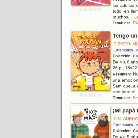
los adultos 
todo: en lla
muchos
...
Ri
Temática:
Tengo un 
TIRADO, M
Carambuco
, 
Colección:
Cal
De 4 a 6 añ
26 p.; 18x22 
Nu
Resumen:
una emoción 
Sam que, a d
reto para el
..
Se
Temática:
¡Mi papá
PINTADERA
Carambuco
, 
Colección:
Cal
De 4 a 5 añ