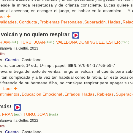
desde la mirada respetuosa y de crianza consciente. Lucas quiere s
mar al ascensor, en escoger el juego, en hablar en la asamblea,... Y c
Leer
validades
,
Conducta
,
Problemas Personales
,
Superación
,
Hadas
,
Relac
volcán y no quiero respirar
ÍRIAM
TURU, JOAN
VALLBONA DOMÍNGUEZ, ESTER
(aut.)
(ilust.)
(trad.)
Vilanova i la Geltrú, 2023
ita
os.
Cuento
. Castellano.
cm.; cartoné; 1ª ed., 1ª imp.; papel;
978-84-17766-59-7
ISBN:
eva entrega del éxito de ventas Tengo un volcán , el cuento para sa
tan complicada y a la vez tan habitual como la rabia. En esta ocasi
iferencia de su hermana Alba, no consigue respirar para apagar su v
.
Leer
ntimientos
,
Educación Emocional
,
Enfados
,
Hadas
,
Rabietas
,
Superaci
 más!
, FRAN
TURU, JOAN
(aut.)
(ilust.)
Vilanova i la Geltrú, 2022
ita
os.
Cuento
. Castellano.