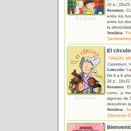
32 p.; 20x25 
Cue
Resumen:
entre los ho
entre los do
la afectivida
Pa
Temática:
Sentimiento
El círculo
TIRADO, M
Carambuco
, 
Colección:
Cal
De 6 a 8 añ
26 p.; 18x22 
El
Resumen:
como, a men
algunas de 
descubran q
Ju
Temática:
Educación E
Bienvenid