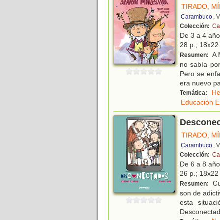
TIRADO, M
Carambuco
, 
Colección:
Cal
De 3 a 4 añ
28 p.; 18x22 
A 
Resumen:
no sabía po
Pero se enf
era nuevo p
He
Temática:
Educación E
Desconec
TIRADO, M
Carambuco
, 
Colección:
Cal
De 6 a 8 añ
26 p.; 18x22 
Cu
Resumen:
son de adict
esta situa
Desconectad