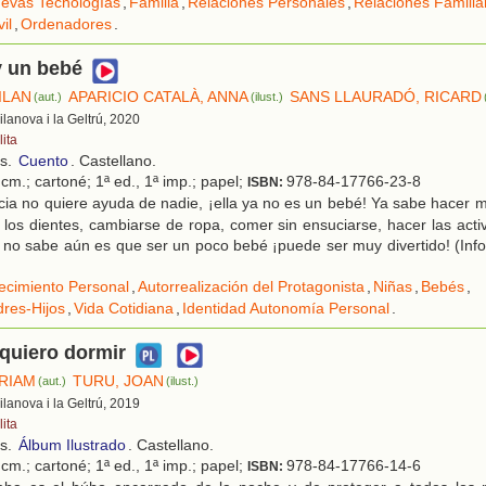
evas Tecnologías
,
Familia
,
Relaciones Personales
,
Relaciones Familia
il
,
Ordenadores
.
y un bebé
ILAN
APARICIO CATALÀ, ANNA
SANS LLAURADÓ, RICARD
(aut.)
(ilust.)
Vilanova i la Geltrú, 2020
ita
os.
Cuento
. Castellano.
cm.; cartoné; 1ª ed., 1ª imp.; papel;
978-84-17766-23-8
ISBN:
cia no quiere ayuda de nadie, ¡ella ya no es un bebé! Ya sabe hacer 
e los dientes, cambiarse de ropa, comer sin ensuciarse, hacer las activ
a no sabe aún es que ser un poco bebé ¡puede ser muy divertido! (Inf
ecimiento Personal
,
Autorrealización del Protagonista
,
Niñas
,
Bebés
,
res-Hijos
,
Vida Cotidiana
,
Identidad Autonomía Personal
.
quiero dormir
ÍRIAM
TURU, JOAN
(aut.)
(ilust.)
Vilanova i la Geltrú, 2019
ita
os.
Álbum Ilustrado
. Castellano.
cm.; cartoné; 1ª ed., 1ª imp.; papel;
978-84-17766-14-6
ISBN: