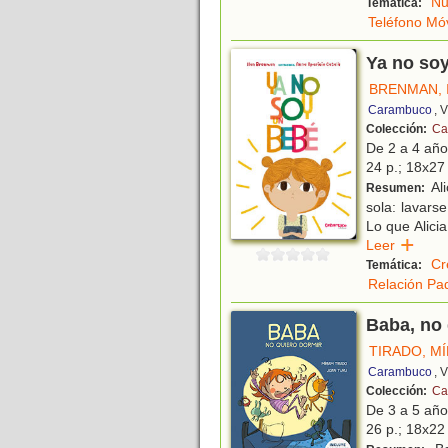
Nu
Temática:
Teléfono Móv
Ya no so
BRENMAN, 
Carambuco
, 
Colección:
Cal
De 2 a 4 añ
24 p.; 18x27 
Ali
Resumen:
sola: lavars
Lo que Alici
Leer
Cr
Temática:
Relación Pad
Baba, no 
TIRADO, M
Carambuco
, 
Colección:
Cal
De 3 a 5 añ
26 p.; 18x22 