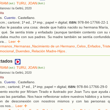
ÍRIAM
TURU, JOAN
(aut.)
(ilust.)
Vilanova i la Geltrú, 2020
ita
os.
Cuento
. Castellano.
cm.; cartoné; 1ª ed., 1ª imp.; papel + digital;
978-84-17766-22-1
ISBN:
Max le pasaba una cosa: desde que había nacido su hermana María, 
r qué. Se sentía triste y enfadado (aunque también contento con su
adaba mucho con sus padres. Su madre también se sentía confundida:
ara
...
Leer
rmanos
,
Hermanas
,
Nacimiento de un Hermano
,
Celos
,
Enfados
,
Tris
mocional
,
Duendes
,
Relación Madre-Hijos
.
tados
ÍRIAM
TURU, JOAN
(aut.)
(ilust.)
Vilanova i la Geltrú, 2020
ita
os.
Cuento
. Castellano.
cm.; cartoné; 1ª ed., 1ª imp; papel + digital;
978-84-17766-29-0
ISBN:
ento escrito por Míriam Tirado e ilustrado por Joan Turu que ayuda
ivas las pantallas. Nos hace reflexionar sobre nuestros hábitos y a tom
ción de desconexión con nosotros mismos y con las personas 
os nos
...
Leer