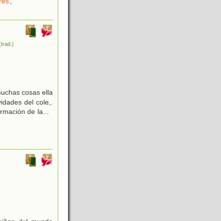
res
,
(trad.)
muchas cosas ella
idades del cole,.
ormación de la
...