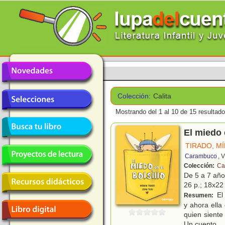
Colección:
Calita
Mostrando del 1 al 10 de 15 resultado
El miedo 
TIRADO, M
Carambuco
, 
Colección:
Cal
De 5 a 7 añ
26 p.; 18x22 
El 
Resumen:
y ahora ella
quien sient
Un cuento
...