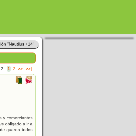
ión "Nautilus +14"
 2.
1
2
>>
>>|
s y comerciantes
e obligado a ir a
onde guarda todos