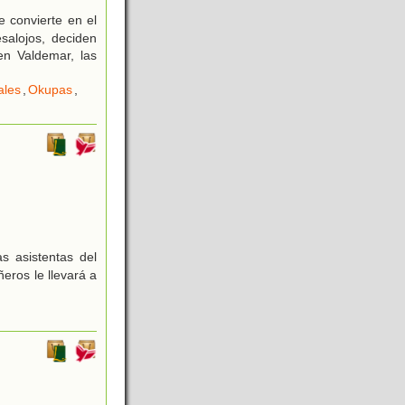
 convierte en el
salojos, deciden
en Valdemar, las
ales
,
Okupas
,
 asistentas del
eros le llevará a