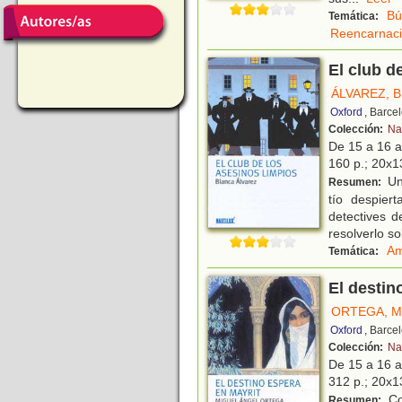
Bú
Temática:
Reencarnac
El club d
ÁLVAREZ, 
Oxford
, Barce
Colección:
Na
De 15 a 16 
160 p.; 20x13
Una
Resumen:
tío despier
detectives d
resolverlo so
Am
Temática:
El destin
ORTEGA, M
Oxford
, Barce
Colección:
Na
De 15 a 16 
312 p.; 20x13
Cor
Resumen: