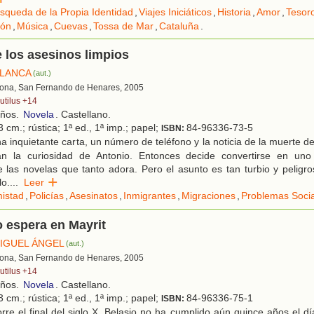
squeda de la Propia Identidad
,
Viajes Iniciáticos
,
Historia
,
Amor
,
Tesor
ión
,
Música
,
Cuevas
,
Tossa de Mar
,
Cataluña
.
e los asesinos limpios
BLANCA
(aut.)
lona, San Fernando de Henares, 2005
utilus +14
años.
Novela
. Castellano.
 cm.; rústica; 1ª ed., 1ª imp.; papel;
84-96336-73-5
ISBN:
 inquietante carta, un número de teléfono y la noticia de la muerte de
tan la curiosidad de Antonio. Entonces decide convertirse en un
e las novelas que tanto adora. Pero el asunto es tan turbio y pelig
lo.
...
Leer
istad
,
Policías
,
Asesinatos
,
Inmigrantes
,
Migraciones
,
Problemas Soci
o espera en Mayrit
IGUEL ÁNGEL
(aut.)
lona, San Fernando de Henares, 2005
utilus +14
años.
Novela
. Castellano.
 cm.; rústica; 1ª ed., 1ª imp.; papel;
84-96336-75-1
ISBN:
re el final del siglo X. Belasio no ha cumplido aún quince años el d