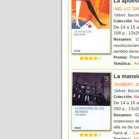
La apues
NEL.LO, DA
Oxford
, Barce
Colección:
Na
De 14 a 15 
168 p.; 13x20
Un
Resumen:
revoluciona
sentido tien
Prem
Premio:
Am
Temática:
La mansi
GISBERT, 
Oxford
, Barce
Colección:
Na
De 14 a 16 
260 p.; 13x20
Gu
Resumen:
misterioso d
ella se da c
hará al
...
L
In
Temática: