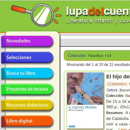
Colección:
Nautilus +14
Mostrando del 1 al 10 de 11 resultado
El hijo d
COMPANY,
Oxford
, Barce
Colección:
Na
De 15 a 16 
380 p.; 20x13
A 
Resumen:
de Cataluña.
vivir a casa
sus
...
Lee