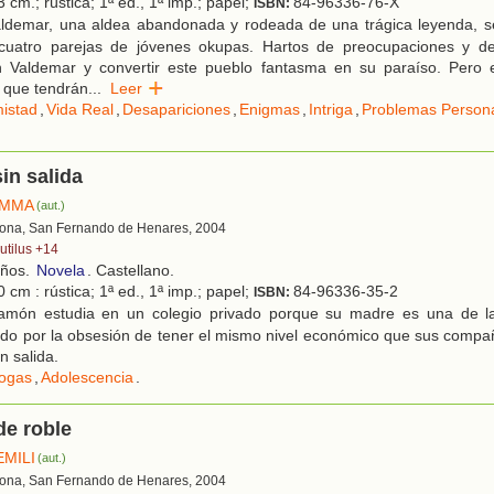
 cm.; rústica; 1ª ed., 1ª imp.; papel;
84-96336-76-X
ISBN:
ldemar, una aldea abandonada y rodeada de una trágica leyenda, se
 cuatro parejas de jóvenes okupas. Hartos de preocupaciones y de
en Valdemar y convertir este pueblo fantasma en su paraíso. Pero 
s que tendrán
...
Leer
istad
,
Vida Real
,
Desapariciones
,
Enigmas
,
Intriga
,
Problemas Person
sin salida
EMMA
(aut.)
lona, San Fernando de Henares, 2004
utilus +14
años.
Novela
. Castellano.
 cm : rústica; 1ª ed., 1ª imp.; papel;
84-96336-35-2
ISBN:
món estudia en un colegio privado porque su madre es una de las
do por la obsesión de tener el mismo nivel económico que sus compañ
in salida.
ogas
,
Adolescencia
.
de roble
EMILI
(aut.)
lona, San Fernando de Henares, 2004