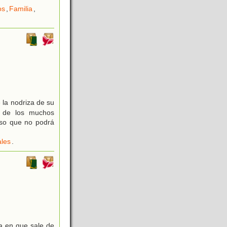
os
,
Familia
,
 la nodriza de su
o de los muchos
roso que no podrá
ales
.
ía en que sale de