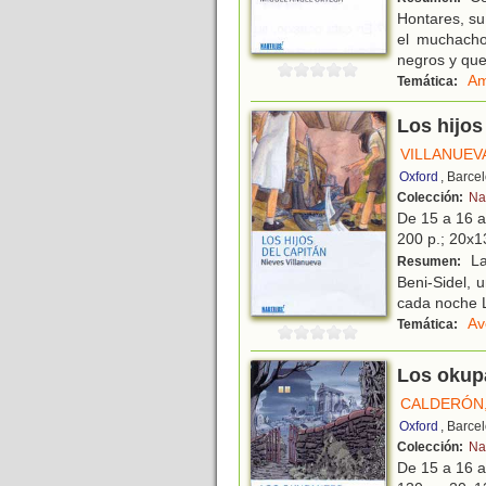
Hontares, s
el muchacho
negros y que
Am
Temática:
Los hijos
VILLANUEVA
Oxford
, Barce
Colección:
Na
De 15 a 16 
200 p.; 20x13
La
Resumen:
Beni-Sidel, 
cada noche La
Av
Temática:
Los okup
CALDERÓN,
Oxford
, Barce
Colección:
Na
De 15 a 16 