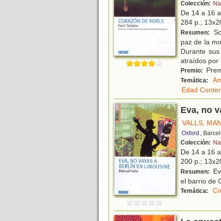
Colección:
Na
De 14 a 16 
284 p.; 13x20
So
Resumen:
paz de la mo
Durante sus 
atraídos por 
Premi
Premio:
Am
Temática:
Edad Conte
Eva, no v
VALLS, MA
Oxford
, Barce
Colección:
Na
De 14 a 16 
200 p.; 13x20
Eva
Resumen:
el barrio de
Cr
Temática: