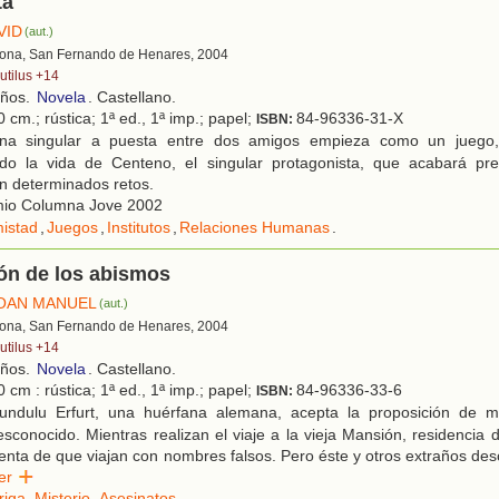
ta
VID
(aut.)
lona, San Fernando de Henares, 2004
utilus +14
años.
Novela
. Castellano.
 cm.; rústica; 1ª ed., 1ª imp.; papel;
84-96336-31-X
ISBN:
a singular a puesta entre dos amigos empieza como un juego,
ndo la vida de Centeno, el singular protagonista, que acabará p
en determinados retos.
io Columna Jove 2002
istad
,
Juegos
,
Institutos
,
Relaciones Humanas
.
ón de los abismos
JOAN MANUEL
(aut.)
lona, San Fernando de Henares, 2004
utilus +14
años.
Novela
. Castellano.
 cm : rústica; 1ª ed., 1ª imp.; papel;
84-96336-33-6
ISBN:
ndulu Erfurt, una huérfana alemana, acepta la proposición de m
esconocido. Mientras realizan el viaje a la vieja Mansión, residencia d
uenta de que viajan con nombres falsos. Pero éste y otros extraños de
eer
triga
,
Misterio
,
Asesinatos
.