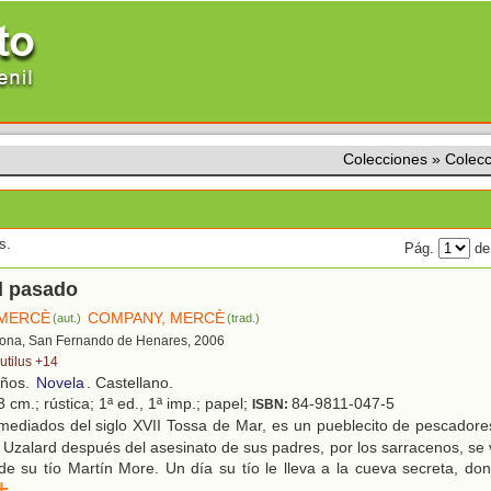
Colecciones
»
Colecc
s.
Pág.
de
el pasado
 MERCÈ
COMPANY, MERCÈ
(aut.)
(trad.)
lona, San Fernando de Henares, 2006
utilus +14
años.
Novela
. Castellano.
 cm.; rústica; 1ª ed., 1ª imp.; papel;
84-9811-047-5
ISBN:
mediados del siglo XVII Tossa de Mar, es un pueblecito de pescadore
 Uzalard después del asesinato de sus padres, por los sarracenos, se v
 de su tío Martín More. Un día su tío le lleva a la cueva secreta, d
r