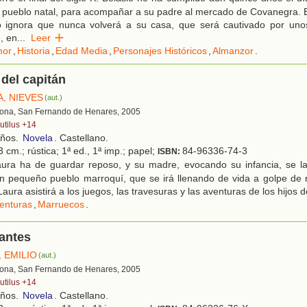
u pueblo natal, para acompañar a su padre al mercado de Covanegra.
 ignora que nunca volverá a su casa, que será cautivado por unos
, en
...
Leer
or
,
Historia
,
Edad Media
,
Personajes Históricos
,
Almanzor
.
 del capitán
, NIEVES
(aut.)
lona, San Fernando de Henares, 2005
utilus +14
años.
Novela
. Castellano.
 cm.; rústica; 1ª ed., 1ª imp.; papel;
84-96336-74-3
ISBN:
ura ha de guardar reposo, y su madre, evocando su infancia, se la 
un pequeño pueblo marroquí, que se irá llenando de vida a golpe de 
ura asistirá a los juegos, las travesuras y las aventuras de los hijos d
enturas
,
Marruecos
.
antes
 EMILIO
(aut.)
lona, San Fernando de Henares, 2005
utilus +14
años.
Novela
. Castellano.