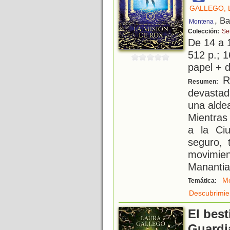
GALLEGO, 
, B
Montena
Colección:
Ser
De 14 a 
512 p.; 1
papel + d
Ro
Resumen:
devastad
una alde
Mientras
a la Ci
seguro, 
movimie
Manantia
Mo
Temática:
Descubrimie
El best
Guardi