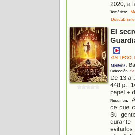
2020, a l
Mo
Temática:
Descubrimie
El secr
Guardi
GALLEGO, 
, B
Montena
Colección:
Ser
De 13 a 
448 p.; 1
papel + d
Ax
Resumen:
de que c
Su gente
durante
evitarlos