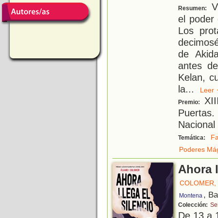
Vi
Resumen:
el poder
Los prot
decimosé
de Akid
antes de
Kelan, c
la
...
Lee
XII
Premio:
Puertas. 
Nacional
Fa
Temática:
Poderes Má
Ahora l
COLOMER,
, B
Montena
Colección:
Ser
De 13 a 