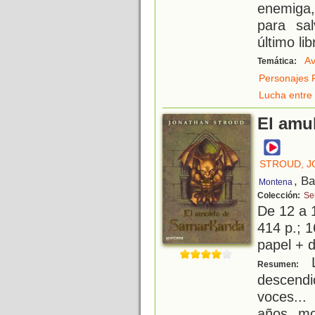
enemiga,
para sa
último li
Av
Temática:
Personajes 
Lucha entre 
El amu
STROUD, 
, B
Montena
Colección:
Ser
De 12 a 
414 p.; 1
papel + d
L
Resumen:
descendi
voces...
años, mo