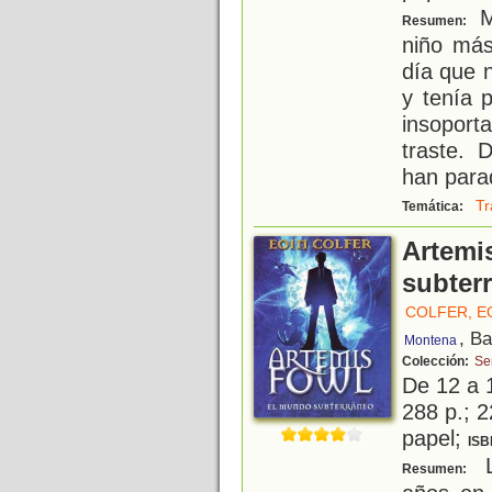
Ma
Resumen:
niño más
día que 
y tenía 
insoporta
traste. 
han para
Tr
Temática:
Artemi
subter
COLFER, E
, B
Montena
Colección:
Ser
De 12 a 
288 p.; 2
papel;
ISB
L
Resumen: