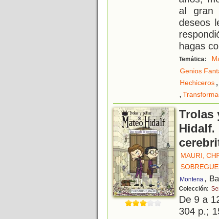
al gran
deseos l
respond
hagas co
M
Temática:
Genios Fant
,
Hechiceros
,
Transforma
Trolas 
Hidalf.
cerebri
MAURI, CH
SOBREGUES
, B
Montena
Colección:
Ser
De 9 a 1
304 p.; 1