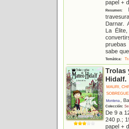
papel + d
M
Resumen:
travesu
Darnar. 
La Élite
convert
pruebas 
sabe que 
Tr
Temática:
Trolas 
Hidalf.
MAURI, CH
SOBREGUES
, B
Montena
Colección:
Ser
De 9 a 1
240 p.; 1
papel + d