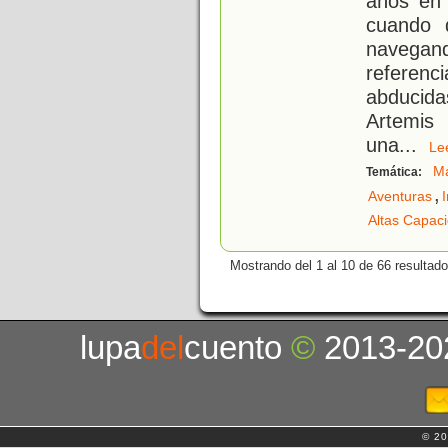
años en 
cuando 
navegand
referenc
abducida
Artemis
una
...
L
M
Temática:
,
Aventuras
I
Altas Capac
Mostrando del 1 al 10 de 66 resultado
lupa
del
cuento
©
2013-20
© 20