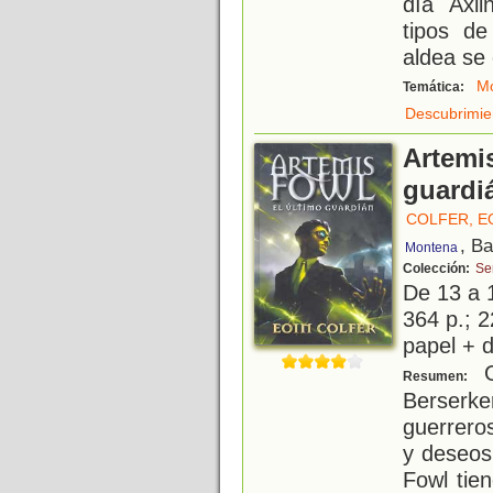
día Axl
tipos de
aldea se
Mo
Temática:
Descubrimie
Artemis
guardi
COLFER, E
, B
Montena
Colección:
Ser
De 13 a 
364 p.; 2
papel + d
O
Resumen:
Berser
guerrero
y deseos
Fowl tie