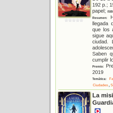
192 p.; 1
papel;
ISB
H
Resumen:
llegada 
que los 
sigue aq
ciudad. 
adolesc
Saben q
cumplir l
Pre
Premio:
2019
Fa
Temática:
,
Ciudades
S
La mis
Guardi