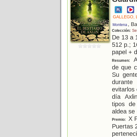
GALLEGO, 
, B
Montena
Colección:
Ser
De 13 a 
512 p.; 1
papel + d
Ax
Resumen:
de que c
Su gente
durante
evitarlos
día Axl
tipos de
aldea se
X P
Premio:
Puertas 
pertenec