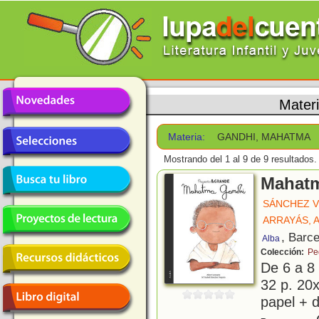
Mater
Materia:
GANDHI, MAHATMA
Mostrando del 1 al 9 de 9 resultados.
Mahat
SÁNCHEZ V
ARRAYÁS, 
, Barc
Alba
Colección:
Pe
De 6 a 8
32 p. 20x
papel + d