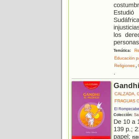
costumbr
Estudi
Sudáfric
injustici
los dere
personas
Re
Temática:
Educación p
,
Religiones
.
Gandhi 
CALZADA, 
FRAGUAS 
El Rompecabe
Colección:
Sa
De 10 a 
139 p.; 2
papel;
ISB