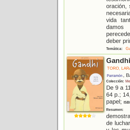
oración,
necesar
vida tan
damos 
perecede
deber pri
G
Temática:
Gandh
TORO, LAR
, B
Parramón
Colección:
Me
De 9 a 1
64 p.; 14
papel;
ISB
"
Resumen:
demostra
de lucha
y las mu