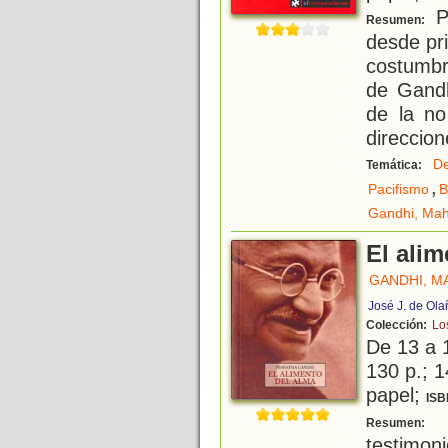
Pa
Resumen:
desde pri
costumbr
de Gandh
de la no
direccio
D
Temática:
,
Pacifismo
B
Gandhi, Ma
El alim
GANDHI, M
José J. de Ola
Colección:
Lo
De 13 a 
130 p.; 1
papel;
ISB
E
Resumen:
testimo