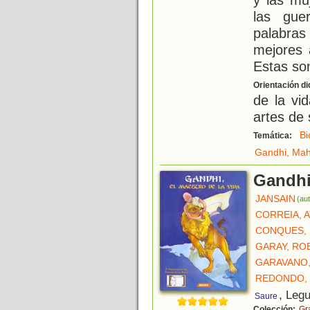
las gue
palabra
mejores 
Estas so
Orientación di
de la vid
artes de
Bi
Temática:
Gandhi, Ma
Gandhi,
JANSAIN
(aut
CORREIA, 
CONQUES, 
GARAY, RO
GARAVANO,
REDONDO, 
, Legu
Saure
Colección:
Gr