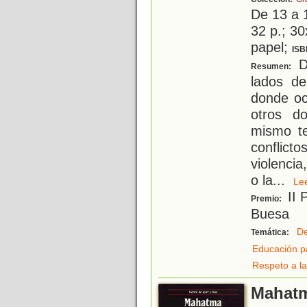
De 13 a 
32 p.; 30
papel;
ISB
D
Resumen:
lados de
donde oc
otros do
mismo t
conflicto
violencia
o la
...
L
II 
Premio:
Buesa
D
Temática:
Educación p
Respeto a la
Mahat