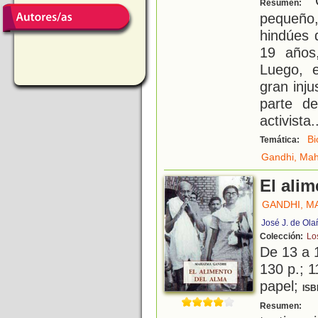
C
Resumen:
pequeño
hindúes 
19 años,
Luego, 
gran inju
parte d
activista.
Bi
Temática:
Gandhi, Ma
El alim
GANDHI, M
José J. de Ola
Colección:
Lo
De 13 a 
130 p.; 1
papel;
ISB
E
Resumen: