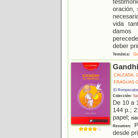
testimo
oración,
necesar
vida tan
damos 
perecede
deber pri
G
Temática:
Gandhi 
CALZADA, 
FRAGUAS 
El Rompecabe
Colección:
Sa
De 10 a 
144 p.; 2
papel;
ISB
Pa
Resumen:
desde pri