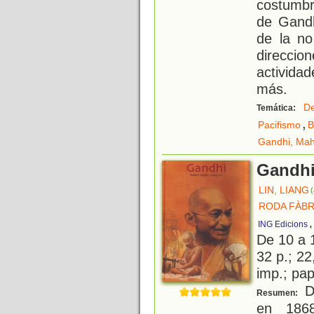
costumbr
de Gandh
de la no
direccio
activida
más.
D
Temática:
,
Pacifismo
B
Gandhi, Ma
Gandh
LIN, LIANG
(
RODA FÀBR
ING Edicions
De 10 a 
32 p.; 22
imp.; pa
De
Resumen:
en 1868