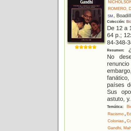
NICHOLSON
ROMERO, 
, Boadil
SM
Colección:
Bi
De 12 a 
64 p.; 12
84-348-3
¿
Resumen:
No dese
renuncio
embargo
fanático
países de
Sus opo
astuto, y
.
Bi
Temática:
,
Racismo
E
,
Colonias
Co
Gandhi, Ma