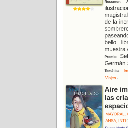
Á
Resumen:
ilustra
magistra
de la in
sombrer
paseando 
bello l
muestra 
Sel
Premio:
Germán S
Im
Temática:
.
Viajes
Aire im
las cri
espaci
MAYORAL, 
ANSA, INTI
(