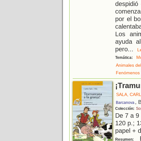
despidió
comenzar
por el b
calentab
Los anim
ayuda al
pero
...
Mú
Temática:
Animales de
Fenómenos 
¡Tramun
SALA, CAR
, 
Barcanova
Colección:
So
De 7 a 9
120 p.; 1
papel + d
E
Resumen: