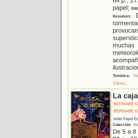
64 p.; 27
papel;
ISB
D
Resumen:
tormen
provoca
supersti
muchas 
meteor
acompaña
ilustraci
Vi
Temática:
.
Clima
La caja
BERNABÉ G
BERNABÉ G
Hotel Papel E
Colección:
Vio
De 5 a 8