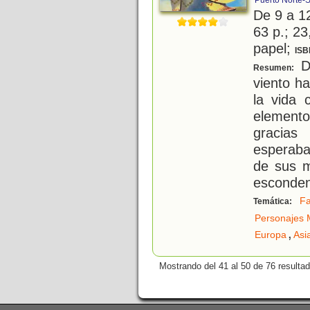
Puerto Norte-
De 9 a 1
63 p.; 23
papel;
ISB
De
Resumen:
viento ha
la vida 
element
gracias
esperaba
de sus m
esconde
Fa
Temática:
Personajes M
,
Europa
Asi
Mostrando del 41 al 50 de 76 resulta