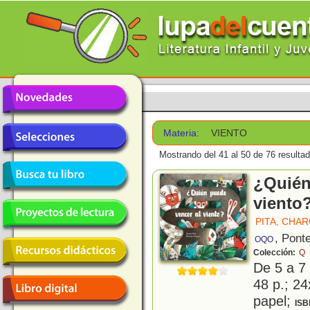
Materia:
VIENTO
Mostrando del 41 al 50 de 76 resulta
¿Quién
viento
PITA, CHA
, Pont
OQO
Colección:
Q
De 5 a 7
48 p.; 24
papel;
ISB