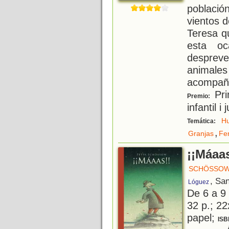
poblaci
vientos 
Teresa q
esta oc
despreven
animale
acompañ
Pri
Premio:
infantil i
H
Temática:
,
Granjas
Fe
¡¡Máaas
SCHÖSSOW
, Sa
Lóguez
De 6 a 9
32 p.; 22
papel;
ISB