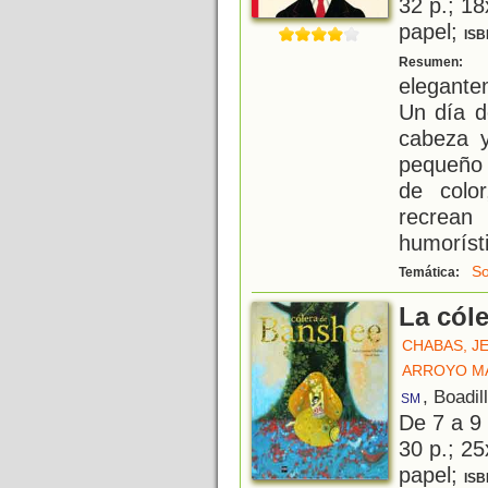
32 p.; 18
papel;
ISB
E
Resumen:
elegante
Un día d
cabeza y
pequeño 
de colo
recrea
humorísti
S
Temática:
La cól
CHABAS, J
ARROYO M
, Boadil
SM
De 7 a 9
30 p.; 25
papel;
ISB