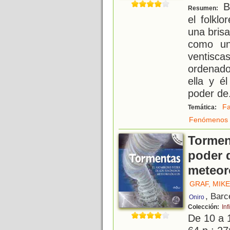
B
Resumen:
el folkl
una bris
como un
ventisca
ordenado
ella y é
poder de
Fa
Temática:
Fenómenos 
Tormen
poder 
meteor
GRAF, MIKE
, Barc
Oniro
Colección:
Inf
De 10 a 