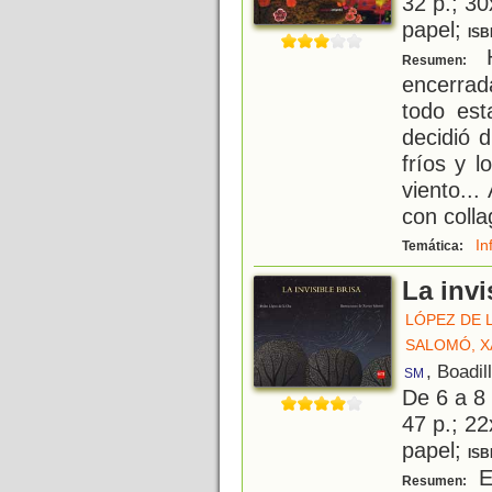
32 p.; 30
papel;
ISB
H
Resumen:
encerra
todo est
decidió d
fríos y 
viento...
con colla
In
Temática:
La invi
LÓPEZ DE 
SALOMÓ, X
, Boadil
SM
De 6 a 8
47 p.; 22
papel;
ISB
En
Resumen: