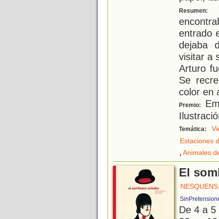
L
Resumen:
encontr
entrado 
dejaba d
visitar a
Arturo fu
Se recre
color en
Emi
Premio:
Ilustraci
Vi
Temática:
Estaciones d
,
Animales d
El som
NESQUENS,
SinPretension
De 4 a 5