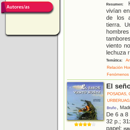
H
Resumen:
vivían e
de los a
tierra. 
hombre
tambores
viento n
lechuza 
An
Temática:
Relación Ho
Fenómenos 
El seño
POSADAS,
URBERUAGA
, Mad
Bruño
De 6 a 8
32 p.; 31
papel;
ISB