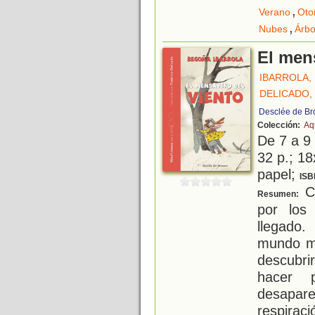
,
Verano
Oto
,
Nubes
Árbo
El mens
IBARROLA,
DELICADO,
Desclée de B
Colección:
Aq
De 7 a 9
32 p.; 18
papel;
ISB
Cu
Resumen:
por los
llegado
mundo mu
descubri
hacer 
desapar
respirac