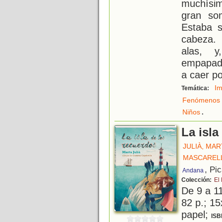
muchísim
gran som
Estaba s
cabeza.
alas, 
empapad
a caer po
Im
Temática:
Fenómenos 
.
Niños
La isla
JULIÀ, MAR
MASCARELL
, Pi
Andana
Colección:
El
De 9 a 1
82 p.; 15
papel;
ISB