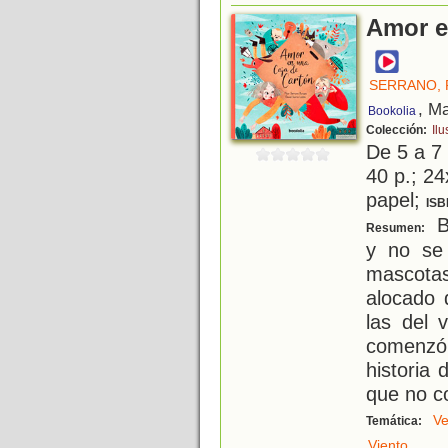
Amor e
SERRANO, 
, M
Bookolia
Colección:
Ilu
De 5 a 7
40 p.; 24
papel;
ISB
B
Resumen:
y no se 
mascota
alocado 
las del 
comenzó 
historia
que no c
Ve
Temática:
.
Viento