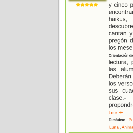
y cinco p
encontra
haikus,
descubr
cantan y
pregón d
los mese
Orientación di
lectura,
las alu
Deberán 
los vers
sus cua
clase.
propondr
Leer
Po
Temática:
,
Luna
Anima