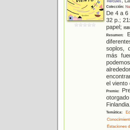
, L
Hércules
Colección:
Nu
De 4 a 6
32 p.; 21
papel;
ISB
El
Resumen:
diferent
soplos, 
más fuer
podemo
alrede
encontra
el vient
Pre
Premio:
otorgado 
Finlandia
Ed
Temática:
Conocimient
Estaciones d