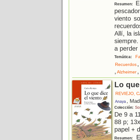
Eu
Resumen:
pescador,
viento s
recuerdo
Allí, la 
siempre.
a perder 
Fa
Temática:
,
Recuerdos
,
,
Alzheimer
Lo que 
REVIEJO, 
, Mad
Anaya
Colección:
So
De 9 a 1
88 p; 13x
papel + d
Es
Resumen: