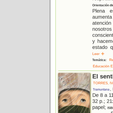
Orientación di
Plena e
aumenta
atención
nosotr
conscien
y hacem
estado q
Leer
Re
Temática:
Educación E
El sent
TORRES, I
,
Tramuntana
De 8 a 1
32 p.; 21
papel;
ISB