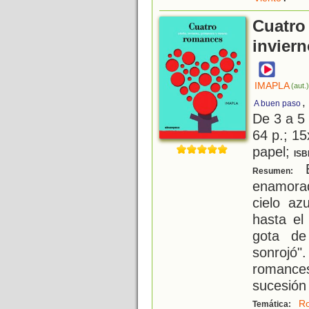
Cuatro
inviern
IMAPLA
(aut.
,
A buen paso
De 3 a 5
64 p.; 15
papel;
ISB
E
Resumen:
enamora
cielo az
hasta el
gota de
sonrojó
romanc
sucesión
R
Temática: