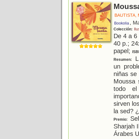
Mouss
BAUTISTA,
, M
Bookolia
Colección:
Ilu
De 4 a 6
40 p.; 24
papel;
ISB
L
Resumen:
un probl
niñas se
Moussa s
todo el
importa
sirven l
la sed? 
Sel
Premio:
Sharjah I
Árabes U