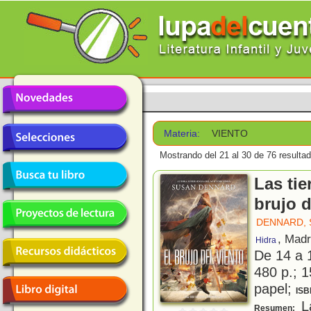
Materia:
VIENTO
Mostrando del 21 al 30 de 76 resulta
Las tie
brujo d
DENNARD,
, Madr
Hidra
De 14 a 
480 p.; 1
papel;
ISB
La
Resumen: