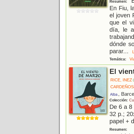
El
Resumen:
En Fiu, l
el joven
que el v
día, le 
trabaja
dónde so
parar
...
Vi
Temática:
El vie
RICE, INEZ
CARDEÑOSO
, Barc
Alba
Colección:
Cu
De 6 a 8
32 p.; 20
papel + d
U
Resumen: