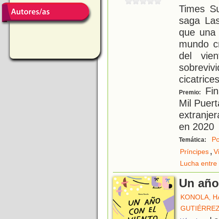
Times Su
saga Las
que una 
mundo cr
del vie
sobrevi
cicatrice
Fin
Premio:
Mil Puert
extranjer
en 2020
Po
Temática:
,
Príncipes
V
Lucha entre 
Un año
KONOLA, H
GUTIÉRREZ