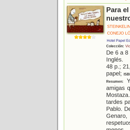
Para e
nuestr
STEINKELI
CONEJO LÓ
Hotel Papel E
Colección:
Vio
De 6 a 8
Inglés.
48 p.; 21
papel;
ISB
Y
Resumen:
amigas qu
Mostaza.
tardes p
Pablo. De
Genaro,
respetuo
menos
...