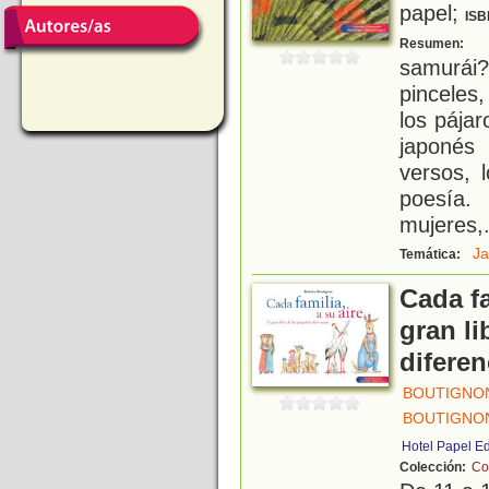
papel;
ISB
¿
Resumen:
samurái
pinceles,
los pájar
japonés
versos, 
poesía.
mujeres,
J
Temática:
Cada fa
gran l
diferen
BOUTIGNON
BOUTIGNON
Hotel Papel E
Colección:
Co