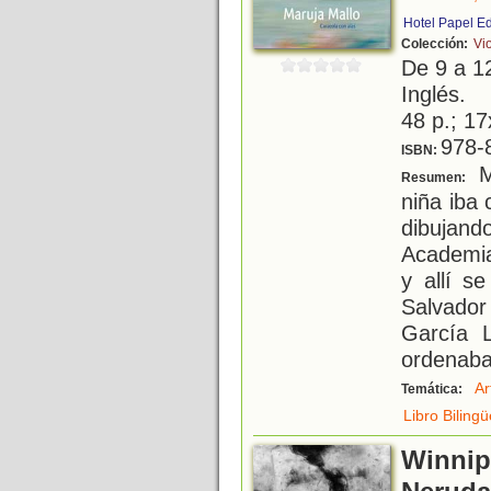
Hotel Papel E
Colección:
Vio
De 9 a 1
Inglés.
48 p.; 17
978-
ISBN:
M
Resumen:
niña iba 
dibujand
Academia
y allí s
Salvado
García 
ordenab
Ar
Temática:
Libro Bilingü
Winnip