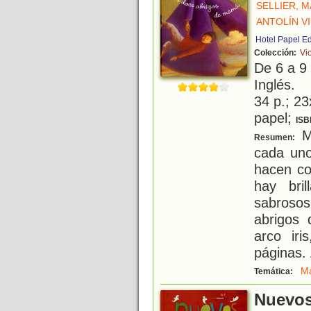
SELLIER, M
ANTOLÍN VI
Hotel Papel E
Colección:
Vio
De 6 a 9
Inglés.
34 p.; 23
papel;
ISB
M
Resumen:
cada un
hacen co
hay bril
sabroso
abrigos 
arco ir
páginas.
M
Temática:
Nuevos