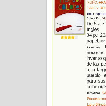
NUÑO, FRA
SALES, DO
Hotel Papel E
Colección:
Vio
De 5 a 7
Inglés.
34 p.; 23
papel;
ISB
U
Resumen:
rincone
invento q
de las pe
a lo lar
pueblo 
para sus
color nu
Co
Temática:
Personas co
Libro Bilingü