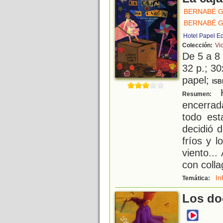
BERNABÉ G
BERNABÉ G
Hotel Papel E
Colección:
Vio
De 5 a 8
32 p.; 30
papel;
ISB
H
Resumen:
encerra
todo est
decidió d
fríos y 
viento...
con colla
In
Temática:
Los do