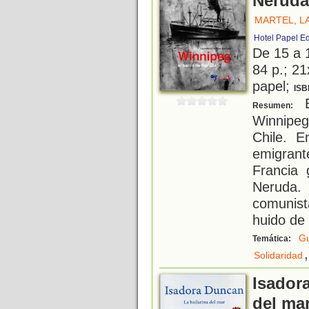
Neruda
MARTEL, L
Hotel Papel E
De 15 a 
84 p.; 21
papel;
ISB
E
Resumen:
Winnipeg
Chile. E
emigran
Francia 
Neruda
comunist
huido de
Gu
Temática:
,
Solidaridad
Isadora
del ma