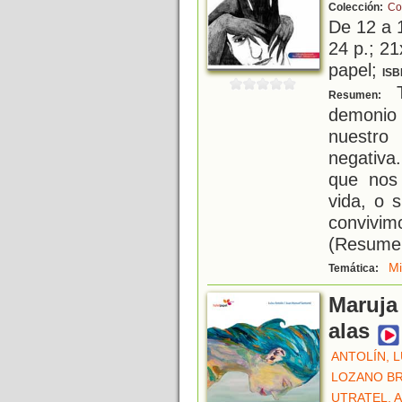
Colección:
Co
De 12 a 
24 p.; 21
papel;
ISB
T
Resumen:
demonio
nuestro
negativa
que nos
vida, o 
convivim
(Resumen 
M
Temática:
Maruja 
alas
ANTOLÍN, L
LOZANO BR
UTRATEL, 