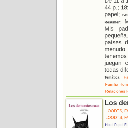
De 11 a 
44 p.; 18
papel;
ISB
M
Resumen:
Mis pad
pequeña
países d
menudo
tenemos 
juegan c
todas dif
Fa
Temática:
Familia Hom
Relaciones F
Los de
LOODTS, F
LOODTS, F
Hotel Papel E