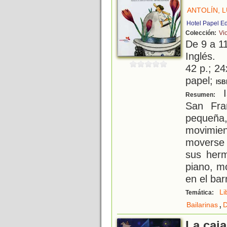
ANTOLÍN, L
Hotel Papel E
Colección:
Vio
De 9 a 1
Inglés.
42 p.; 24
papel;
ISB
I
Resumen:
San Fra
pequeña,
movimie
moverse 
sus her
piano, m
en el bar
Li
Temática:
,
Bailarinas
D
La caja