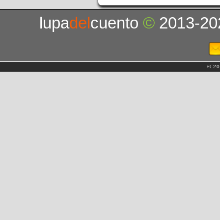
lupa
del
cuento
©
2013-20
© 20