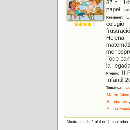
87 p.; 14
papel;
ISB
L
Resumen:
colegio
frustrac
Helena
matemát
menospre
Todo cam
la llegad
II 
Premio:
Infantil 
Es
Temática:
Matemática
Estudiantes
Acoso Escol
Mostrando del 1 al 4 de 4 resultados.