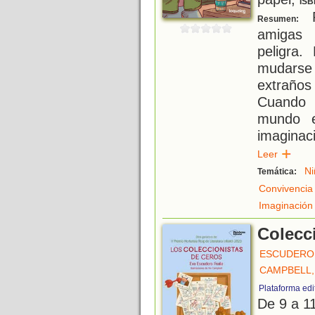
ISB
R
Resumen:
amigas 
peligra.
mudarse
extraño
Cuando 
mundo e
imaginac
Leer
Ni
Temática:
Convivencia
Imaginación
Colecc
ESCUDERO 
CAMPBELL,
Plataforma edit
De 9 a 1