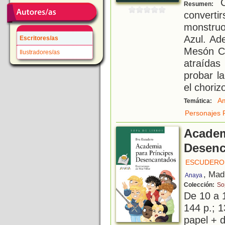
C
Resumen:
convert
monstru
Azul. Ad
Escritores/as
Mesón Ch
Ilustradores/as
atraídas
probar la
el choriz
Am
Temática:
Personajes 
Academ
Desenc
ESCUDERO 
, Mad
Anaya
Colección:
So
De 10 a 
144 p.; 1
papel + d