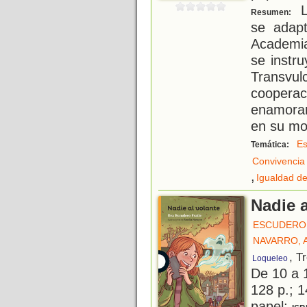
Lo
Resumen:
se adap
Academi
se instru
Transvu
cooperac
enamorar
en su m
Es
Temática:
Convivencia
,
Igualdad d
Nadie a
ESCUDERO 
NAVARRO, 
, T
Loqueleo
De 10 a 
128 p.; 1
papel;