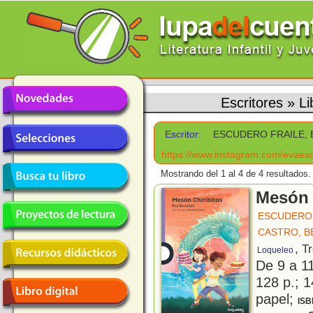
Escritores
»
L
Escritor:
ESCUDERO FRAILE, 
https://www.instagram.com/evaesc
Mostrando del 1 al 4 de 4 resultados.
Mesón 
ESCUDERO 
CASTRO, B
, T
Loqueleo
De 9 a 1
128 p.; 1
papel;
ISB