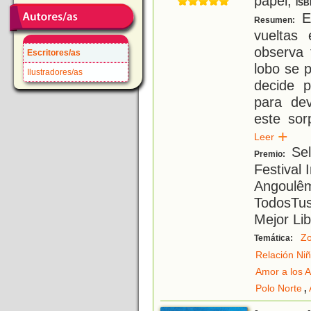
papel;
ISB
En
Resumen:
vueltas 
observa 
Escritores/as
lobo se 
Ilustradores/as
decide p
para dev
este sor
Leer
Sel
Premio:
Festival 
Angoulêm
TodosTus
Mejor Lib
Zo
Temática:
Relación Ni
Amor a los 
,
Polo Norte