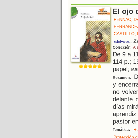
El ojo 
PENNAC, D
FERRANDEZ
CASTILLO, 
, Z
Edelvives
Colección:
Al
De 9 a 1
114 p.; 1
papel;
ISB
D
Resumen:
y encerr
no volve
delante 
días mirá
aprendiz 
pastor en
Re
Temática:
Protección d