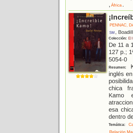
,
.
África
¡Incre
PENNAC, D
, Boadil
SM
Colección:
El
De 11 a 
127 p.; 1
5054-0
K
Resumen:
inglés e
posibili
chica f
Kamo e
atraccio
esa chica
dentro de 
Ca
Temática:
Relación Ma