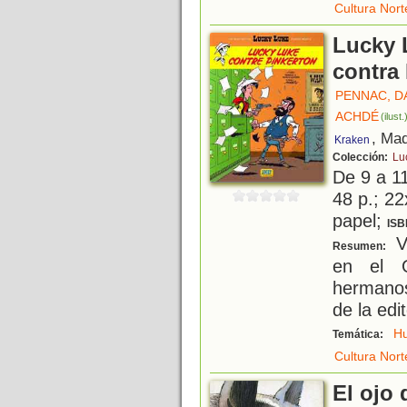
Cultura Nor
Lucky 
contra
PENNAC, D
ACHDÉ
(ilust.
, Mad
Kraken
Colección:
Lu
De 9 a 1
48 p.; 22
papel;
ISB
V
Resumen:
en el O
hermano
de la edit
H
Temática:
Cultura Nor
El ojo 