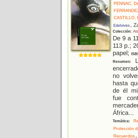
PENNAC, D
FERRANDEZ
CASTILLO, 
, Z
Edelvives
Colección:
Al
De 9 a 1
113 p.; 2
papel;
ISB
L
Resumen:
encerrad
no volv
hasta qu
de él mi
fue con
mercader 
África
...
Re
Temática:
Protección d
,
Recuerdos