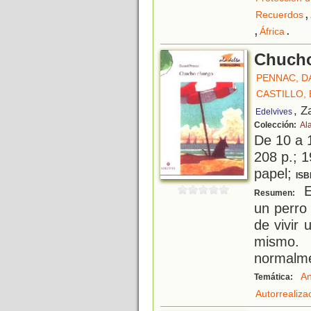
,
Recuerdos
,
.
África
Chuch
PENNAC, D
CASTILLO, 
, Z
Edelvives
Colección:
Al
De 10 a 
208 p.; 1
papel;
ISB
El
Resumen:
un perro
de vivir 
mismo.
normalme
An
Temática:
Autorrealiza