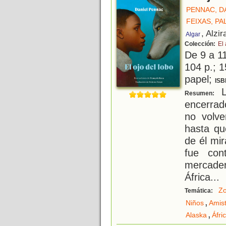
PENNAC, D
FEIXAS, PA
, Alzir
Algar
Colección:
El
De 9 a 1
104 p.; 1
papel;
ISB
L
Resumen:
encerrad
no volv
hasta qu
de él mir
fue con
mercader 
África
...
Zo
Temática:
,
Niños
Amis
,
Alaska
Áfri