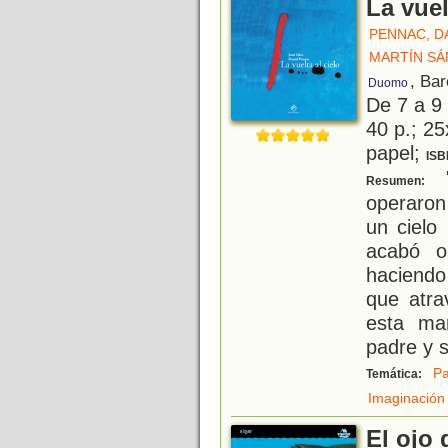
La vuel
PENNAC, D
MARTÍN SÁ
, Ba
Duomo
De 7 a 9
40 p.; 25
papel;
ISB
"
Resumen:
operaron 
un cielo
acabó op
haciendo
que atra
esta ma
padre y s
Pa
Temática:
Imaginación
El ojo 