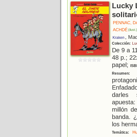
Lucky L
solitar
PENNAC, D
ACHDÉ
(ilust.
, Mad
Kraken
Colección:
Lu
De 9 a 1
48 p.; 22
papel;
ISB
E
Resumen:
protago
Enfadad
darles
apuesta:
millón d
banda. 
los herm
H
Temática: