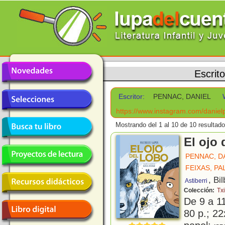
Escrit
Escritor:
PENNAC, DANIEL
https://www.instagram.com/daniel
Mostrando del 1 al 10 de 10 resultado
El ojo 
PENNAC, D
FEIXAS, PA
, Bi
Astiberri
Colección:
Txi
De 9 a 1
80 p.; 22