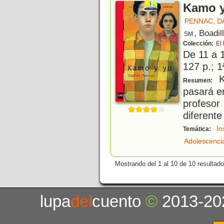
Kamo y
PENNAC, D
, Boadil
SM
Colección:
El
De 11 a 
127 p.; 1
K
Resumen:
pasará e
profeso
diferente
In
Temática:
Adolescenci
Mostrando del 1 al 10 de 10 resultado
lupa
del
cuento
©
2013-20